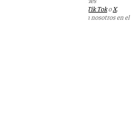
Más noticias de
101TV
en las redes
sociales:
Instagram
,
Facebook
,
Tik Tok
o
X
.
Puedes ponerte en contacto con nosotros en el
correo
informativos@101tv.es
Tags:
Últimas noticias