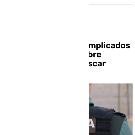
Prisión para los tres implicados
en la muerte del hombre
desaparecido en Huéscar