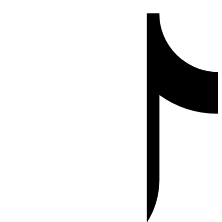
Ir
Tiktok
al
contenido