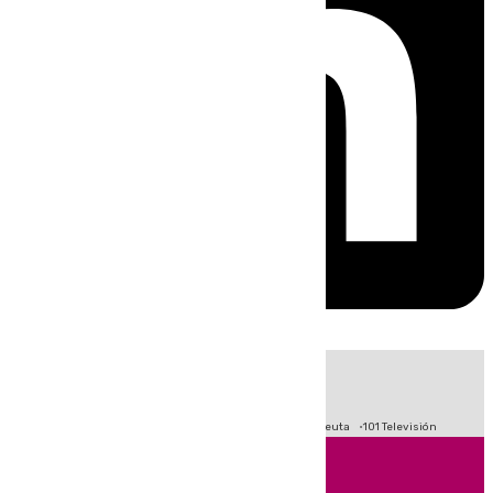
HOY
|
Fútbol
Primera División
LaLiga
Crisis Migratoria en Ceuta
101 Televisión