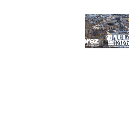
Portada
Andalucía
Sevilla
Málaga
Granada
España
Internacional