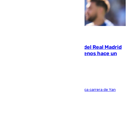
07.08.2026
El fichaje más caro de la historia del Real Madrid
costaba 105 millones de euros menos hace un
año y jugaba en Leganés
Del filial pepinero a récord absoluto: la meteórica carrera de Yan
Diomande en solo doce meses