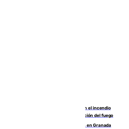
Activado el nivel 2 de emergencia en el incendio
forestal de Niebla por la compleja evolución del fuego
Controlado un incendio de rastrojos en Granada