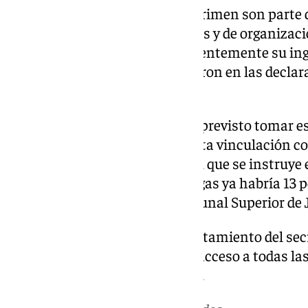
Los tres investigados por este crimen son parte 
con un delito de tráfico de drogas y de organizaci
Juzgado instructor decretó recientemente su ing
esta ocasión, los tres se ratificaron en las decl
en relación con estos hechos.
Por otra parte, el Juzgado tiene previsto tomar e
cuatro detenidos por su presunta vinculación con
pública y organización criminal que se instruye e
supone que en la causa por drogas ya habría 13 
han destallado fuentes del Tribunal Superior de 
El Juzgado ha acordado el levantamiento del secr
que las partes ya podrán tener acceso a todas las
acumuladas hasta el momento.