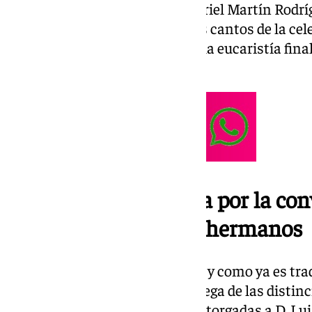
consiliario Rvdo. Sr. D. José Gabriel Martín Rod
diocesano de hermandades. Los cantos de la cele
coro de la propia corporación y la eucaristía final
la Virgen de los Dolores.
Una jornada marcada por la conv
fraternidad entre los hermanos
Una vez finalizada la eucaristía y como ya es tra
hermanos costaleros hará entrega de las distinc
que en este año 2025 han sido otorgadas a D. Lu