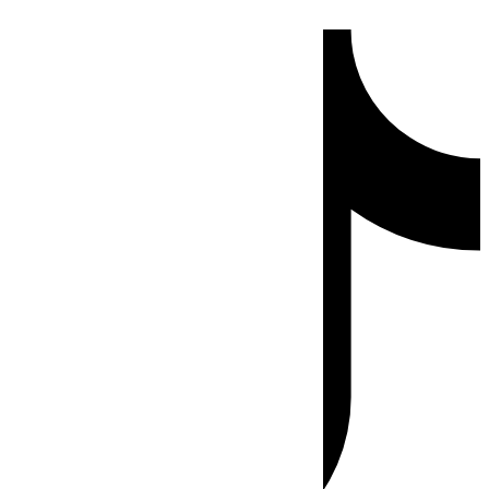
Ir
Tiktok
al
contenido