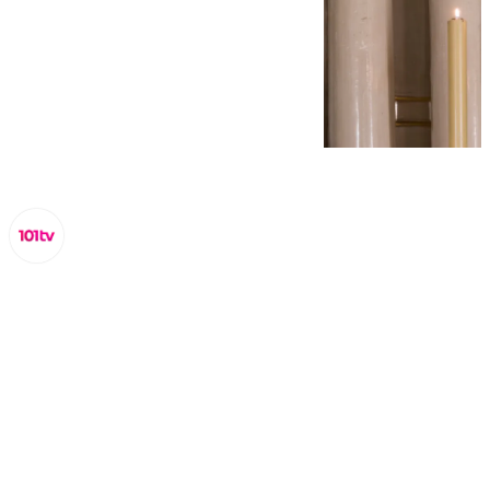
Lynx Devs
jueves, 16 enero 2025, 11:19
Compartir: