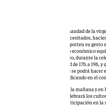
La vocalía de Caridad de la hermandad de la virg
invitando a ayudar a los más necesitados, haci
hermanos y devotos, para que aporten su gesto 
no perecederos, latas o donativo económico equiv
próximo domingo, día 19 de enero, durante la cele
martes en la casa de hermandad de 17h a 19h, y q
Familias Solidarias. Igualmente se podrá hacer
al código de la cofradía 05519 indicando en el c
La misma jornada a las once de la mañana y en la
Pedro y San Pablo, la cofradía celebrará los cult
Virgen de los Dolores, con la participación en la