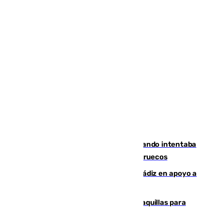
Fallece un joven tras caer al mar cuando intentaba
entrar en parapente a Ceuta desde Marruecos
CIES NO moviliza a la provincia de Cádiz en apoyo a
la respuesta humanitaria de Ceuta
El mercado de Jerez refrigera sus taquillas para
facilitar las compras a sus visitantes