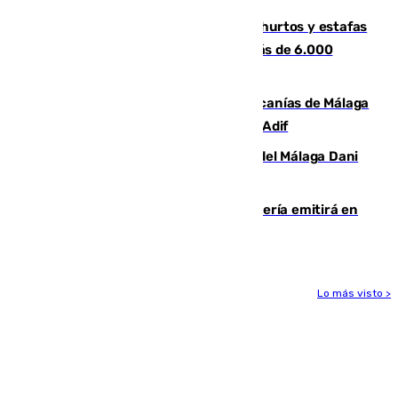
Detenida una pareja por presuntos hurtos y estafas
en Málaga tras ser descubiertos con más de 6.000
euros
Retrasos y cancelaciones en el Cercanías de Málaga
por una avería en la infraestructura de Adif
Isco, la nueva mascota del jugador del Málaga Dani
Lorenzo
El observatorio de Calar Alto de Almería emitirá en
directo el eclipse solar del 12 de agosto
Lo más visto >
Más noticias
Ver más >