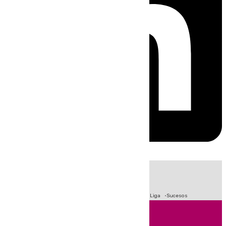
HOY
|
Fútbol
Primera División
Crisis Migratoria en Ceuta
LaLiga
Sucesos