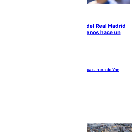
07.08.2026
El fichaje más caro de la historia del Real Madrid
costaba 105 millones de euros menos hace un
año y jugaba en Leganés
Del filial pepinero a récord absoluto: la meteórica carrera de Yan
Diomande en solo doce meses