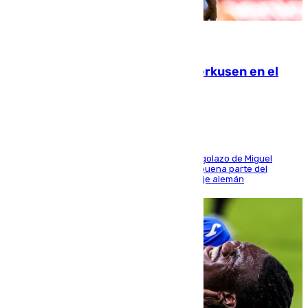
08.08.2026
El Sevilla se desinfla ante el Leverkusen en el
último ensayo (1-2)
El conjunto de Luis García se adelantó con un golazo de Miguel
Sierra y ofreció buenas sensaciones durante buena parte del
encuentro, pero acabó cediendo ante el empuje alemán