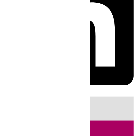
HOY
|
Sucesos
Guardia Civil
Huelva
Incendios
Fútbol