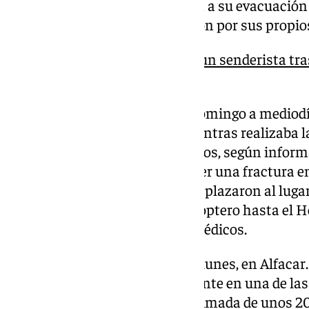
aeronave. Después, procedieron a su evacuación h
Nieves, desde donde continuaron por sus propio
Rescatan en helicóptero a un senderista tra
Trevélez
El tercer rescate tuvo lugar el domingo a medi
senderista sufrió una caída mientras realizaba l
continuar por sus propios medios, según inform
al que indicaron que podría tener una fractura en
GREIM y la Unidad Aérea se desplazaron al lugar 
herida, la evacuaron en el helicóptero hasta el 
fue atendida por los servicios médicos.
El último rescate fue el pasado lunes, en Alfacar
escaladora que sufrió un accidente en una de las
vieron caer de una altura aproximada de unos 2