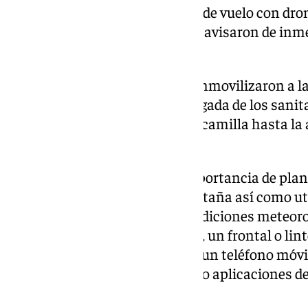
acudían a realizar una práctica de vuelo con dron
GREIM acudieron a su auxilio y avisaron de inme
servicios sanitarios.
Los especialistas de montaña inmovilizaron a la
Canteras de Alfacar hasta la llegada de los sanit
trasladaron unos 30 metros en camilla hasta la
el centro hospitalario.
La Guardia Civil recuerda la importancia de plani
que se vaya a realizar en la montaña así como ut
adecuados, adaptados a las condiciones meteor
llevar agua, alimento suficiente, un frontal o li
También es aconsejable portar un teléfono móvil
dispositivos de geolocalización o aplicaciones 
posible.