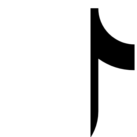
Ir
Tiktok
al
contenido