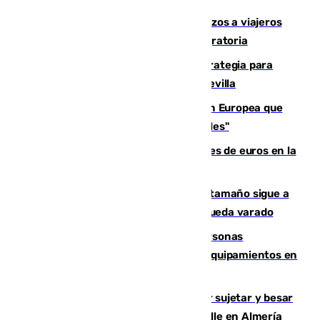
España establece controles fronterizos a viajeros
procedentes de Italia por la presión migratoria
El Ayuntamiento desarrolla una estrategia para
recuperar la identidad patrimonial de Sevilla
España e Italia garantizan a la Unión Europea que
sus controles fronterizos son "temporales"
Sevilla ha invertido más de 6 millones de euros en la
transformación de su casco histórico
Susto en Marbella: un atún de gran tamaño sigue a
un bañista hasta la orilla de la playa y queda varado
Emvisesa refuerza la atención a personas
vulnerables con cesión de viviendas y equipamientos en
Sevilla
Condenado a dos años de cárcel por sujetar y besar
a una menor tras abordarla en plena calle en Almería