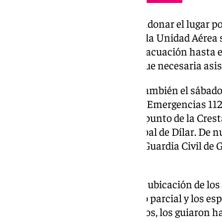
Los senderistas no podían abandonar el lugar po
guardias civiles del GREIM y de la Unidad Aérea 
localizados, procedieron a su evacuación hasta 
vehículos. En esta ocasión, no fue necesaria asi
El segundo rescate se produjo también el sábado,
las 14.40 horas en el Servicio de Emergencias 11
encontraban enriscados en un punto de la Cresta 
Sierra Nevada, término municipal de Dílar. De n
Aérea de la Comandancia de la Guardia Civil de 
zona.
Tras llegar al lugar y localizar la ubicación de lo
helicóptero realizaron un apoyo parcial y los es
hasta los montañeros enriscados, los guiaron ha