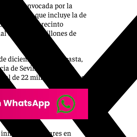
úblico
convocada por la
 Europeos, que incluye la de
dollano, en el recinto
al de casi 6,5 millones de
de diciembre. Esta subasta,
a de Sevilla, es la sexta
otal de 22 millones de euros.
 inmuebles y solares en