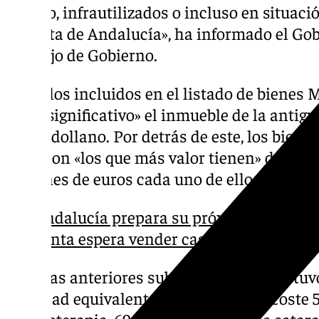
desuso, infrautilizados o incluso en situa
la Junta de Andalucía», ha informado el Gob
Consejo de Gobierno.
Entre los incluidos en el listado de biene
«muy significativo» el inmueble de la antigu
de Pradollano. Por detrás de este, los bien
Juan son «los que más valor tienen» del lote
millones de euros cada uno de ellos».
Andalucía prepara su próxima subasta d
Junta espera vender casi 30 inmuebles
«Con las anteriores subastas la Junta obtuv
cantidad equivalente, por ejemplo, al coste 
quimioterapia, 69.687 operaciones de catarat