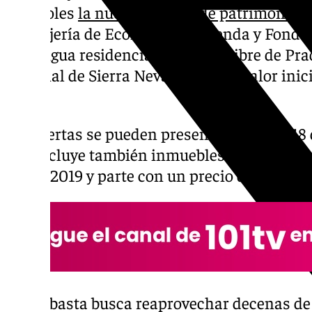
miércoles
la nueva subasta de patrimonio p
Consejería de Economía, Hacienda y Fondos
la antigua residencia de tiempo libre de Pra
invernal de Sierra Nevada, por un valor inici
euros.
Las ofertas se pueden presentar hasta el 18 
que incluye también inmuebles en la provinci
desde 2019 y parte con un precio de salida t
«La subasta busca reaprovechar decenas de