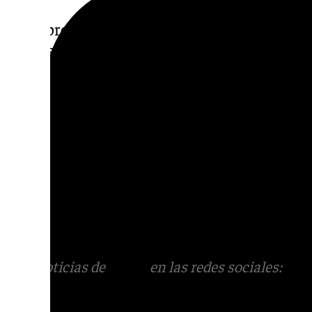
En la provincia de Granada, en la tercera su
2022, se incluyó el antiguo Cuartel de Mond
granadina, por 15,1 millones. En la quinta, 
2024, ya se incluyó la residencia de tiempo 
gestión directa ya había renunciado la Junt
Más noticias de
101TV
en las redes sociales
Tok
o
X
. Puedes ponerte en contacto con nos
informativos@101tv.es
Más noticias de
101TV
en las redes sociales:
Ins
correo
informativos@101tv.es