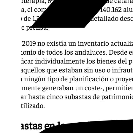
autovía, el comedor escolar para 140.162 a
sueldo de 1.312 médicos!, han detallado des
nota de prensa.
Hasta 2019 no existía un inventario actualiz
patrimonio de todos los andaluces. Desde 
identificar individualmente los bienes del 
la luz aquellos que estaban sin uso o infraut
existía ningún tipo de planificación o proye
-únicamente generaban un coste-, permitie
celebrar hasta cinco subastas de patrimonio
infrautilizado.
Subastas en la provincia de 