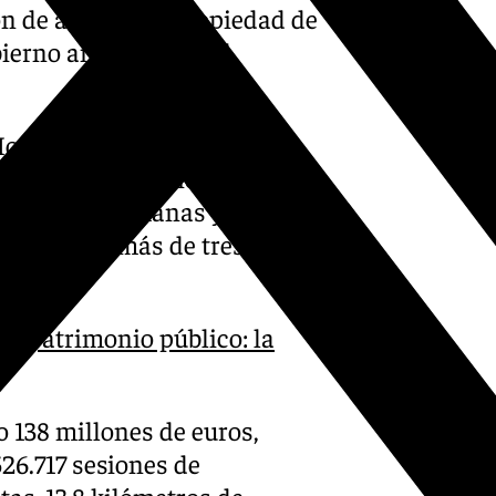
ción de abandono propiedad de
ierno andaluz tras el
s Moreno ha destacado como
a residencia de tiempo libre
es de Dos Hermanas y San
, «con algo más de tres
e patrimonio público: la
o 138 millones de euros,
526.717 sesiones de
as, 13,8 kilómetros de