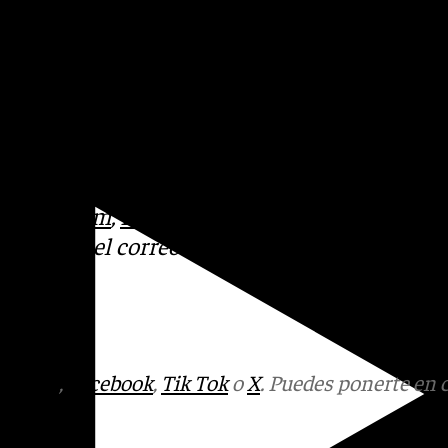
basta, convocada en julio de
ragones, en la capital
que se activaba en mayo de
libre de Pradollano, a cuya
a de Andalucía.
:
Instagram
,
Facebook
,
Tik
otros en el correo
tagram
,
Facebook
,
Tik Tok
o
X
. Puedes ponerte en 