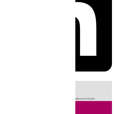
HOY
|
Fútbol
Sucesos
LaLiga
Primera División
Crisis Migratoria en Ceuta