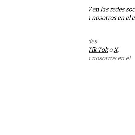
Descubre más noticias de 101TV en las redes soc
Puedes ponerte en contacto con nosotros en el 
redaccion.granada@101tv.es
Más noticias de
101TV
en las redes
sociales:
Instagram
,
Facebook
,
Tik Tok
o
X
.
Puedes ponerte en contacto con nosotros en el
correo
informativos@101tv.es
Tags:
Últimas noticias