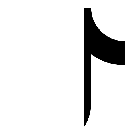
Ir
Tiktok
al
contenido