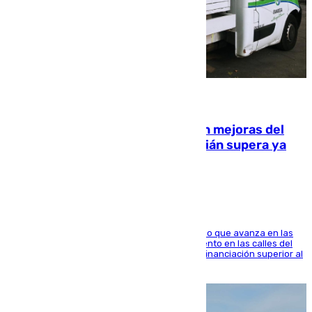
08.08.2026
La inversión del Ayuntamiento en mejoras del
entorno del Prado de San Sebastián supera ya
1.600.000 euros
El consistorio, a través de Emasesa, ha indicado que avanza en las
obras de renovación de las redes de saneamiento en las calles del
entorno del Prado, contando la zona con una financiación superior al
millón y medio de euros