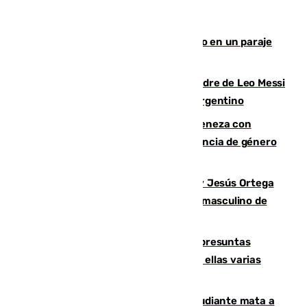
Los Bomberos combaten un incendio en un paraje
de Granada
Muere a los 68 años Jorge Messi, padre de Leo Messi
y pieza fundamental en la carrera del argentino
Retiene a su mujer en su casa y ameneza con
quemar la vivienda: nuevo caso de violencia de género
en Málaga
Dos sevillanos de oro: Manuel Cruz y Jesús Ortega
ganan el campeonato del mundo sub19 masculino de
remo
Un juzgado de Ceuta investiga seis presuntas
agresiones sexuales a migrantes, entre ellas varias
menores
Desastre en Tailandia: un joven estudiante mata a