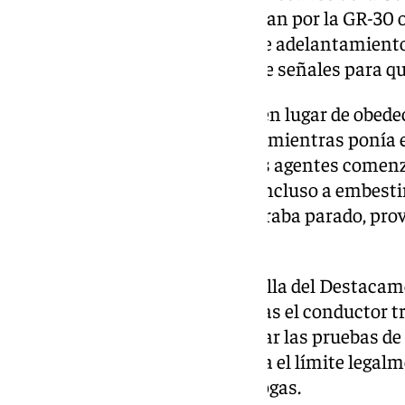
Tráfico de Granada que circulaban por la GR-30 
realizaba diversas maniobras de adelantamient
por el cual procedieron a hacerle señales para qu
Pero el conductor del vehículo, en lugar de obede
emprendió una frenética huida mientras ponía en
resto de ocupantes de la vía. Los agentes comen
vehículo que en su huida llegó incluso a embest
de la Benemérita que se encontraba parado, pro
conductor.
Finalmente, una segunda patrulla del Destacame
consiguió interceptarlo mientras el conductor tr
una nave industrial. Tras realizar las pruebas de
éste arrojó una tasa que doblaba el límite legal
dio positivo por consumo de drogas.