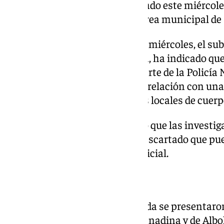
investigados, según ha adelantado este miércoles e
locales y dos funcionarios del área municipal de
Preguntado por los medios este miércoles, el su
Granada, José Antonio Montilla, ha indicado qu
produjeron seis registros por parte de la Policía
y de la Comisaría Provincial, en relación con un
comisión de delitos en procesos locales de cuerpo
«Poco más se puede añadir, sólo que las investig
afirmado Montilla, que no ha descartado que pu
los próximos días por orden judicial.
Fiscalía unió las denuncias
En Fiscalía Provincial de Granada se presentaron
ayuntamientos de la capital granadina y de Alb