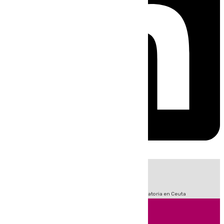
HOY
|
Sucesos
Fútbol
LaLiga
Primera División
Crisis Migratoria en Ceuta