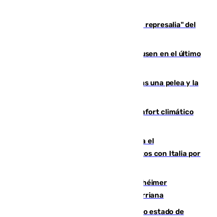
Italia responde ante las "medidas de represalia" del
Gobierno de Sánchez
El Sevilla se desinfla ante el Leverkusen en el último
ensayo (1-2)
Tensión en la prisión de Alhaurín tras una pelea y la
incautación de un punzón
Málaga contabiliza 148 zonas de confort climático
para enfrentar las altas temperaturas
Marlaska notifica a la Unión Europea el
restablecimiento de controles fronterizos con Italia por
vía aérea y marítima
Hallan sin vida al granadino con Alzhéimer
desaparecido hace una semana en Churriana
Encuentran un cadáver en avanzado estado de