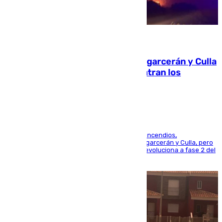
08.08.2026
Incendios de Castellón: Sierra Engarcerán y Culla
evolucionan positivamente y centran los
esfuerzos en Tírig
La UME se suma al operativo de control de los incendios,
progresando adecuadamente los de Sierra Engarcerán y Culla, pero
centrando todo el empeño en el de Culla, que evoluciona a fase 2 del
PEIF