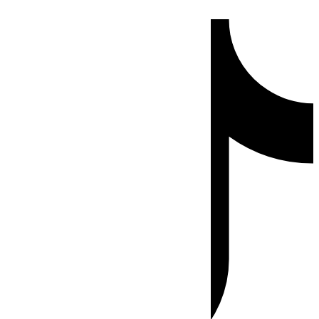
Ir
Tiktok
al
contenido