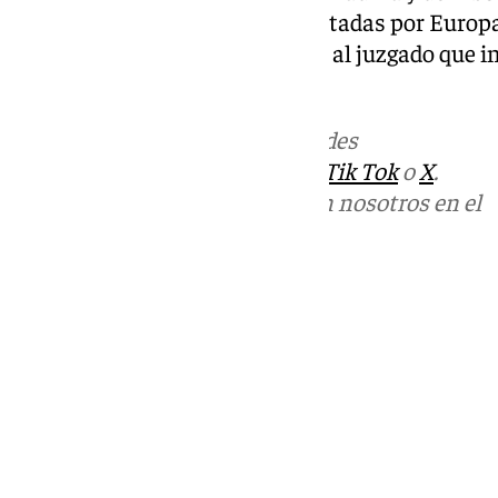
según indicaron fuentes consultadas por Europa 
que unió ambas para remitirlas al juzgado que i
consistorios este trámite.
Más noticias de
101TV
en las redes
sociales:
Instagram
,
Facebook
,
Tik Tok
o
X
.
Puedes ponerte en contacto con nosotros en el
correo
informativos@101tv.es
Tags:
Últimas noticias