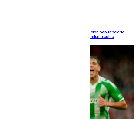
en Morón
El alto tribunal avala también que la Administración penitenciaria
indemnice a la familia por fallar al asignarles la misma celda
06.08.2026