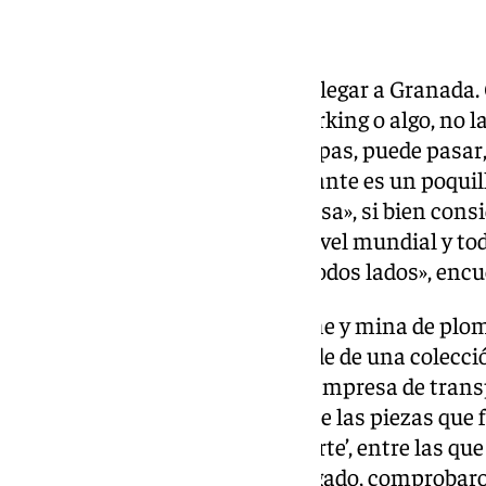
Atención mediática
«Es que echas diez minutos en llegar a Granada. 
Y la furgoneta la dejas en un parking o algo, no la
dices que llevas cartuchos de pipas, puede pasar,
calle con un cuadro tan importante es un poquillo
que en el municipio «hay sorpresa», si bien consi
«Nos está dando publicidad a nivel mundial y to
comunicación de Francia y de todos lados», encue
El cuadro es una obra de gouache y mina de plo
de 12,7 x 9,8 centímetros. Procede de una colecció
pasado viernes 3 de octubre, la empresa de tran
hizo entrega a las 10.00 horas de las piezas que
‘Bodegón. La eternidad de lo inerte’, entre las qu
Sin embargo, al revisar lo entregado, comprobar