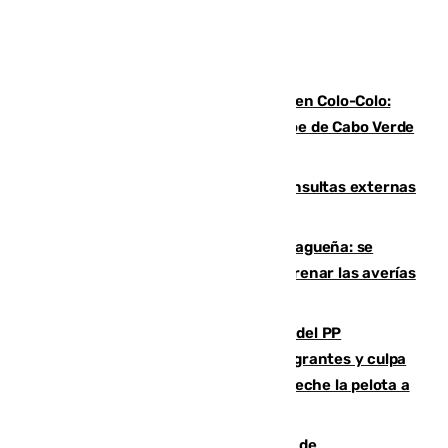
Vozinha, recibido como una estrella en Colo-Colo:
casi 30.000 aficionados arropan al héroe de Cabo Verde
en su presentación
Vithas Málaga crece en cirugías, consultas externas
y altas en el primer semestre de 2026
Mejoras del agua en la Axarquía malagueña: se
sustituye una tubería de 50 años para frenar las averías
de agua en El Borge y Almáchar
Bendodo asegura que los gobiernos del PP
"cumplirán la ley" sobre los menores migrantes y culpa
al Gobierno por "inestabilidad": "Que no eche la pelota a
las comunidades"
Una ONG malagueña ganará un año de