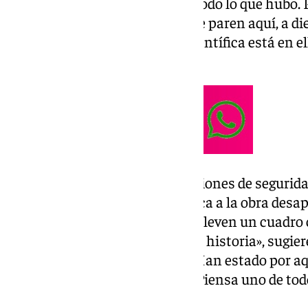
«Se sabe la ruta que hicieron y todo lo que hubo. 
pernoctar. Es raro y extraño que paren aquí, a di
a 101TV Granada. «La Policía científica está en e
apunta.
Es en el visionado de las grabaciones de seguri
hallar alguna pista que conduzca a la obra desa
de 600.000 euros. «Para que se lleven un cuadro
llevará tanta seguridad ni tanta historia», sugier
Policía va comentando algo». «Han estado por aq
aquí, del restaurante… Es raro. Piensa uno de to