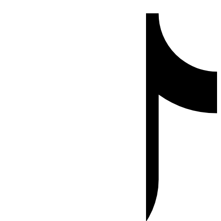
Ir
Tiktok
al
contenido