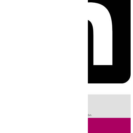
HOY
|
Fútbol
Sucesos
LaLiga
Guardia Civil
Primera División