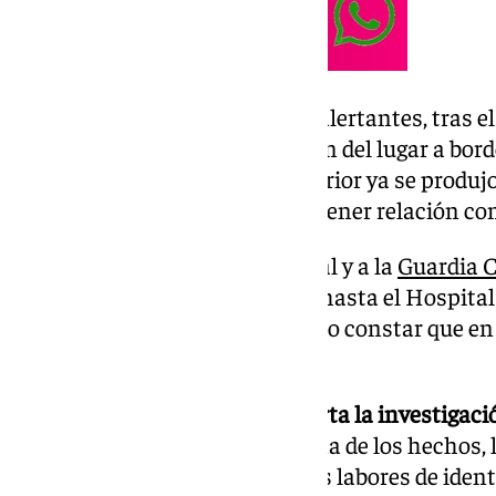
Conforme al testimonio de los alertantes, tras el
implicados en el suceso huyeron del lugar a bor
asegurado que en la noche anterior ya se produjo
que, según se investiga, podría tener relación co
Así, se dio aviso a la Policía Local y a la
Guardia C
trasladado por medios propios hasta el Hospital
Desde la Policía Local han hecho constar que en
produjo un apuñalamiento
La Guardia Civil mantiene
abierta la investigaci
inspecciones oculares en la zona de los hechos, 
recuperar algunos vestigios. Las labores de iden