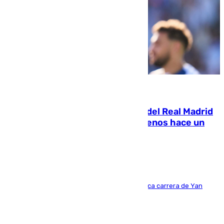
07.08.2026
El fichaje más caro de la historia del Real Madrid
costaba 105 millones de euros menos hace un
año y jugaba en Leganés
Del filial pepinero a récord absoluto: la meteórica carrera de Yan
Diomande en solo doce meses