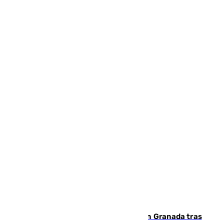
Angustioso rescate de una familia en Granada tras