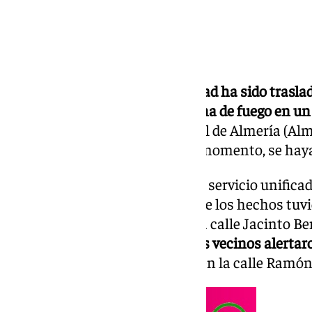
Un joven de unos 22 años de edad ha sido trasla
Granada tras ser herido por arma de fuego en un 
de este pasado lunes en Huércal de Almería (Alm
varias personas sin que, por el momento, se ha
Fuentes de la Guardia Civil y del servicio unifi
han indicado a Europa Press que los hechos tuv
después de las 12,00 horas en la calle Jacinto Be
huercalense
, desde donde
varios vecinos alertaro
también se habrían producido en la calle Ramón 