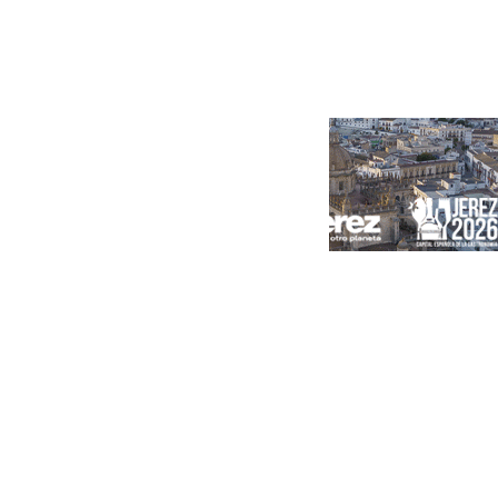
Portada
Andalucía
Sevilla
Málaga
Granada
España