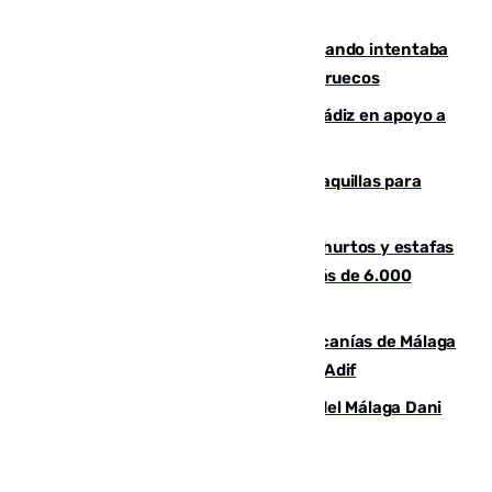
caer su coche por un terraplén
Fallece un joven tras caer al mar cuando intentaba
entrar en parapente a Ceuta desde Marruecos
CIES NO moviliza a la provincia de Cádiz en apoyo a
la respuesta humanitaria de Ceuta
El mercado de Jerez refrigera sus taquillas para
facilitar las compras a sus visitantes
Detenida una pareja por presuntos hurtos y estafas
en Málaga tras ser descubiertos con más de 6.000
euros
Retrasos y cancelaciones en el Cercanías de Málaga
por una avería en la infraestructura de Adif
Isco, la nueva mascota del jugador del Málaga Dani
Lorenzo