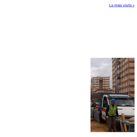
Lo más visto >
Más noticias
Ver más >