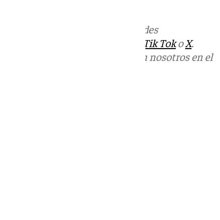
los hechos continúan.
Más noticias de
101TV
en las redes
sociales:
Instagram
,
Facebook
,
Tik Tok
o
X
.
Puedes ponerte en contacto con nosotros en el
correo
informativos@101tv.es
Tags:
Últimas noticias