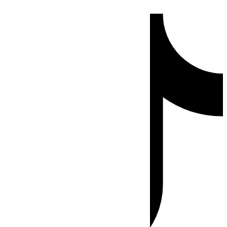
Ir
Tiktok
al
contenido