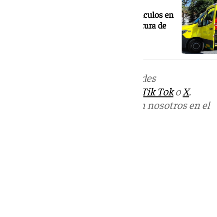
Un herido tras la colisión de dos vehículos en
la Circunvalación de Granada a la altura de
Ogíjares
Más noticias de
101TV
en las redes
sociales:
Instagram
,
Facebook
,
Tik Tok
o
X
.
Puedes ponerte en contacto con nosotros en el
correo
informativos@101tv.es
Tags:
Sucesos
Últimas noticias