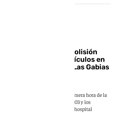
Accidente de tráfico
Tres heridos en una colisión
frontal entre dos vehículos en
la carretera que une Las Gabias
y Alhendín
El accidente se ha producido a primera hora de la
mañana de este lunes en la GR-3303 y los
afectados han sido trasladados al hospital