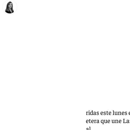
María José Ramírez
lunes, 6 julio 2026, 14:28
Compartir:
Tres personas han resultado heridas este lunes e
registrado en la GR-3303, la carretera que une L
ha producido una colisión frontal.