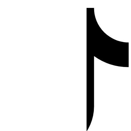
Ir
Tiktok
al
contenido