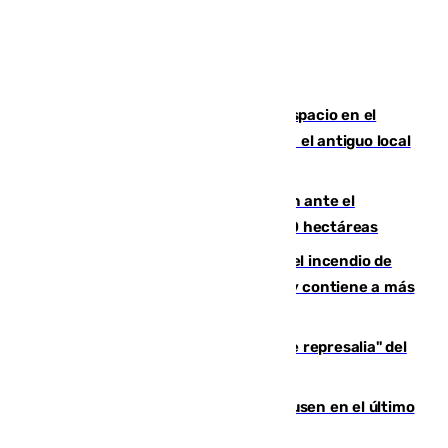
Las marca internacionales ganan espacio en el
Centro de Málaga: La Tagliatella abre en el antiguo local
de Vox Sports Bar
Moreno pide extremar la precaución ante el
incendio de Niebla, que supera las 4.000 hectáreas
340 personas más desalojadas por el incendio de
Niebla, que mantiene a 410 evacuadas y contiene a más
de 500 efectivos trabajando
Italia responde ante las "medidas de represalia" del
Gobierno de Sánchez
El Sevilla se desinfla ante el Leverkusen en el último
ensayo (1-2)