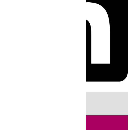
HOY
|
Sucesos
Guardia Civil
Fútbol
LaLiga
Incendios