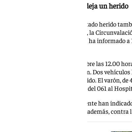
Otro accidente en la GR-30 deja un herido
Un hombre de 42 años ha resultado herido tambié
accidente de tráfico en la GR-30, la Circunvalac
colisión de dos vehículos, según ha informado a 
Emergencias 112 Andalucía.
El accidente se ha producido sobre las 12.00 hora
20 de la GR-30, en sentido Bailén. Dos vehículos
de uno de ellos ha resultado herido. El varón, de 
trasladado por una ambulancia del 061 al Hospita
Testigos presenciales del accidente han indicado
que uno de los vehículos chocó, además, contra l
NOTICIA RELACIONADA