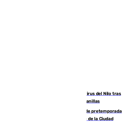
Málaga refuerza la vigilancia por el virus del Nilo tras
detectar un mosquito positivo en Campanillas
Málaga-Ceuta: cuarto compromiso de pretemporada
de los blanquiazules en busca del Trofeo de la Ciudad
Autónoma