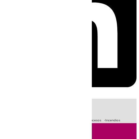
HOY
|
Fútbol
Primera División
Crisis Migratoria en Ceuta
Sucesos
Incendios