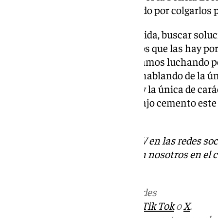
desaparecieran todos han optado por colgarlos 
«Queremos, desde la mano tendida, buscar solu
instituciones a hacerlo. Creemos que las hay por
Antonio Jesús Castillo. «No estamos luchando po
generaciones, porque estamos hablando de la ún
disponible en el distrito Zaidín y la única de cará
capital. No podemos enterrar bajo cemento este t
ciudad», abrocha.
Descubre más noticias de 101TV en las redes soc
Puedes ponerte en contacto con nosotros en el 
redaccion.granada@101tv.es
Más noticias de
101TV
en las redes
sociales:
Instagram
,
Facebook
,
Tik Tok
o
X
.