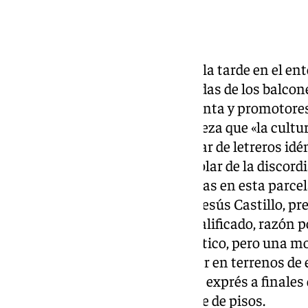
En la calma con la que discurre la tarde en el e
irrumpen tres pancartas, colgadas de los balcone
colindantes. «
Ayuntamiento
, Junta y promotores
mientras otra subraya con firmeza que «la cultura
fondo, en la misma calle, otro par de letreros id
unos toldos, justo delante del solar de la discor
construcción de nuevas viviendas en esta parce
deportivo», sentencia Antonio Jesús Castillo, pr
Lagos. Como tal se encuentra calificado, razón 
de 20 años en un limbo urbanístico, pero una mo
Consistorio, que permite edificar en terrenos de 
construcción, propició su venta exprés a finale
ahora planea levantar un bloque de pisos.