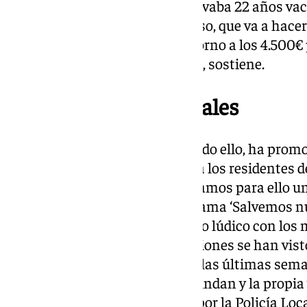
injusticia». «Una parcela que llevaba 22 años va
antes de hacerle el cambio de uso, que va a hace
cuadrado cuando estamos en torno a los 4.500€ 
especulado con nuestro dinero», sostiene.
Movilizaciones vecinales
La asociación de vecinos, por todo ello, ha prom
movilizaciones que congregan a los residentes de
por eso, nos plantamos. Planteamos para ello u
iniciado una campaña que se llama ‘Salvemos nu
presidente. Ya realizarse un acto lúdico con l
protagonistas, si bien otras acciones se han vist
condiciones meteorológicas de las últimas sema
ubicados en los bloques que colindan y la propia 
Algunos ya no están, retirados por la Policía Loca