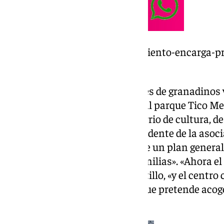
https://www.101tv.es/ayuntamiento-encarga-pr
carmenes/
«Eso fue lo que nos atrajo a miles de granadinos 
expansión, que iba a ser, junto al parque Tico M
el Parque de las Ciencias, un barrio de cultura, d
familia», lamenta ahora el presidente de la asoc
puntualiza que «no es lógico que un plan general
lo haga después de llegar las familias». «Ahora el
bloques de ladrillo», insiste Castillo, «y el cent
cemento dentro de un parque que pretende acoger
de la provincia de Granada».