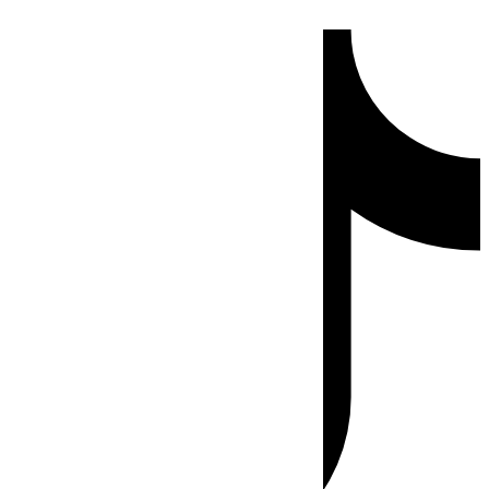
Ir
Tiktok
al
contenido