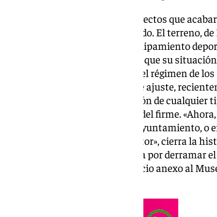
Después de dos décadas de proyectos que acabar
triturados, todo se dio muy rápido. El terreno, d
catalogado como parcela de equipamiento deporti
apenas unas semanas antes de que su situació
mediante una modificación en el régimen de los
Ayuntamiento de Granada. Este ajuste, reciente
Andalucía, permitía la edificación de cualquier 
independencia de la definición del firme. «Ahora
convierte en 120 pisos, dice el Ayuntamiento, o 
parece que dice ahora el promotor», cierra la his
gota más en el vaso que termina por derramar el
molestos por la cesión del espacio anexo al Mu
la futura Ciudad de la Justicia.