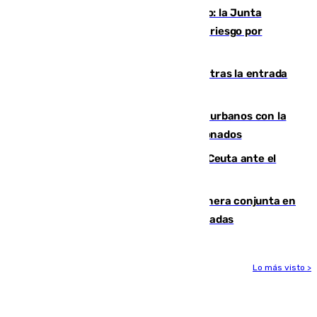
Málaga, en alerta por el virus del Nilo: la Junta
decreta Campanillas como zona de alto riesgo por
varios casos recientes
El Gobierno registra 1.342 menores tras la entrada
masiva del pasado 30 de julio
Cádiz despide seis «puntos negros» urbanos con la
orden de retirada para quioscos abandonados
La Armada suma cuatro buques en Ceuta ante el
aviso de un nuevo cruce el 15 de agosto
Guardia Civil y RFEF trabajan de manera conjunta en
el caso de las estafas de ventas de entradas
Lo más visto >
Más noticias