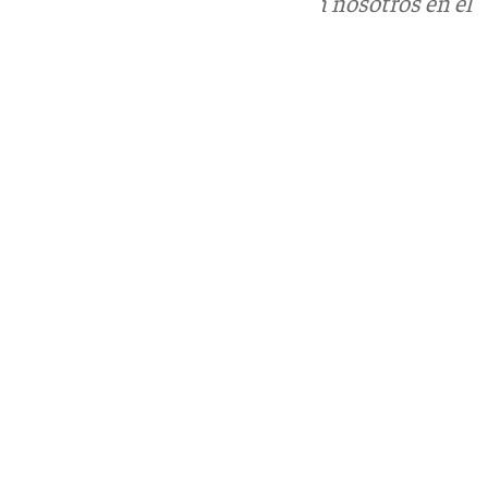
Puedes ponerte en contacto con nosotros en el
correo
informativos@101tv.es
Tags:
Últimas noticias