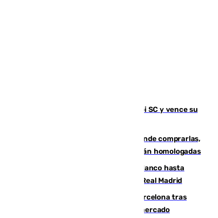
El Málaga es muy superior al Al-Arabi SC y vence su
primer encuentro de pretemporada
Gafas para el eclipse solar 2026: dónde comprarlas,
dónde conseguirlas y cómo saber si están homologadas
Vinícius Júnior seguirá vestido de blanco hasta
2032 tras cerrar su renovación con el Real Madrid
Rodrigo negocia su fichaje por el Barcelona tras
romper con el Madrid y revoluciona el mercado