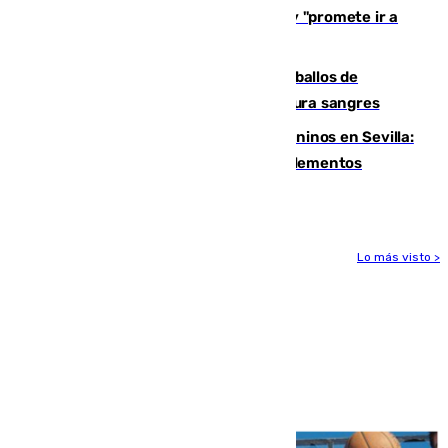
El Rey traslada a Vivas su respaldo y "promete ir a
Ceuta" después de la crisis migratoria
El primer ciclo de las carreras de caballos de
Sanlúcar arranca este sábado con 27 pura sangres
Continúan los cierres de parques caninos en Sevilla:
se detectan alimentos que contienen elementos
peligrosos
Lo más visto >
Más noticias
Ver más >