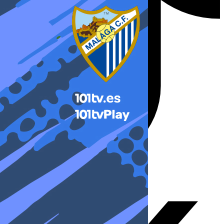
X-twitter