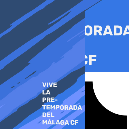
Ir
al
contenido
Tiktok