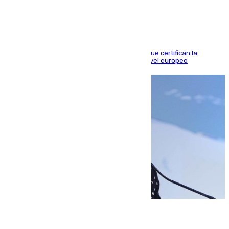
Riquelme, Deossa y Fornals firman los tantos que certifican la
superioridad bética ante un rival de máximo nivel europeo
06.08.2026