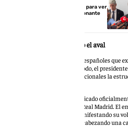
Enrique Riquelme: «Trabajamos para ver
si podemos proponer algo ilusionante
para el Real Madrid»
El Santander le ha denegado el aval
En concreto, uno de los bancos españoles que e
aval es el Santander. De este modo, el president
negociando con bancos internacionales la estruc
las mismas fuentes.
Enrique Riquelme ya ha comunicado oficialmente
elecciones a la presidencia del Real Madrid. El 
a la Junta Electoral del club manifestando su v
candidato a la presidencia y encabezando una c