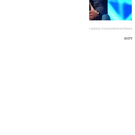
Enrique Riquelme tiene la idea de aspirar a la presidencia blanca.
101TV
101 TV
viernes, 22 mayo 2026, 13:46
Compartir: