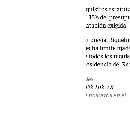
Para ello, asegura cumplir los requisitos estatu
nacionalidad española y aval del 15% del presupu
para formalizar toda la documentación exigida.
Una vez realizada la notificación previa, Rique
completa su candidatura en la fecha límite fijada 
Junta Electoral valida que reúne todos los requi
candidato y podrá disputar la presidencia del Re
Más noticias de
101TV
en las redes
sociales:
Instagram
,
Facebook
,
Tik Tok
o
X
.
Puedes ponerte en contacto con nosotros en el
correo
informativos@101tv.es
Tags: