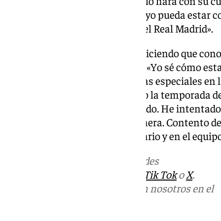
rodeado. Si llega al Real Madrid, lo hará con su 
hay ninguna posibilidad de que yo pueda estar c
sin pensar en mí, pensando en el Real Madrid».
Por último, Arbeloa se despide diciendo que cono
de asumir el cargo, sin excusas: «Yo sé cómo esta
cuando llegué, las circunstancias especiales en l
Seguro que si hubiese empezado la temporada des
lugar. Ha sido lo que me ha tocado. He intentad
a la mía, pero sí de la mejor manera. Contento
aspectos, en el club, en el vestuario y en el equip
Más noticias de
101TV
en las redes
sociales:
Instagram
,
Facebook
,
Tik Tok
o
X
.
Puedes ponerte en contacto con nosotros en el
correo
informativos@101tv.es