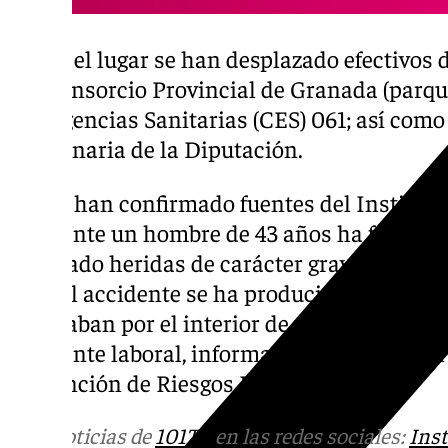
Hasta el lugar se han desplazado efectivos 
del Consorcio Provincial de Granada (parque
Emergencias Sanitarias (CES) 061; así como
Maquinaria de la Diputación.
Según han confirmado fuentes del Instituto
accidente un hombre de 43 años ha fallecid
resultado heridas de carácter grave y han si
PTS. El accidente se ha producido al despe
circulaban por el interior de una finca, por
accidente laboral, informando a Inspección 
Prevención de Riesgos Laborales.
Más noticias de
101TV
en las redes sociales:
Ins