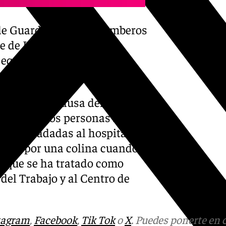
de Guardia Civil, de Bomberos
 de Loja), del Centro de
 equipos del Parque de
 Armado, a causa del
o y otras dos personas han
do trasladadas al hospital
ñarse por una colina cuando
 lo que se ha tratado como
del Trabajo y al Centro de
tagram
,
Facebook
,
Tik Tok
o
X
. Puedes ponerte en 