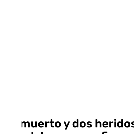
Ir
al
contenido
Un muerto y dos heridos