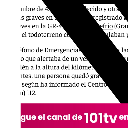
Un hombre de 43 años ha fallecido y otras 
heridas graves en un accidente registrado 
del jueves en la GR-4402, en
Montefrío
(Gran
colina el todoterreno con el que circulaban p
El Teléfono de Emergencias 112 atendió a la
socorro que alertaba de un vehículo todoter
terraplén a la altura del kilómetro 13 de la
llamantes, una persona quedó gravemente he
coche, según ha informado el Centro de Co
(Cecem)
112
.