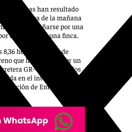
dos personas han resultado
a primera hora de la mañana
ada), al despeñarse por una
or el interior de una finca.
s 8,36 horas un aviso de
reno que había caído por un
 carretera GR-4402. Según los
rida en el interior del
ordinación de Emergencias