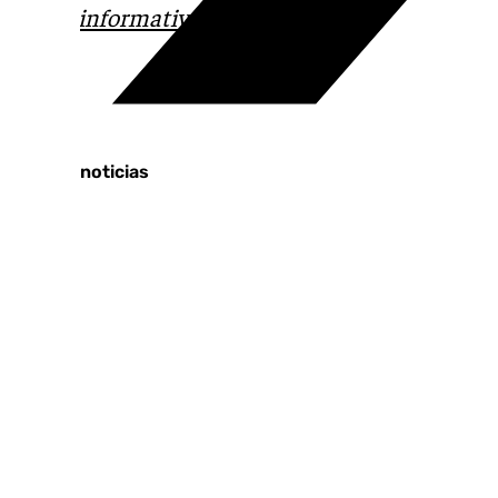
correo
informativos@101tv.es
Tags:
Últimas noticias