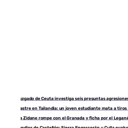
Un juzgado de Ceuta investiga seis presuntas agresione
Desastre en Tailandia: un joven estudiante mata a tiros
Luca Zidane rompe con el Granada y ficha por el Legan
Incendios de Castellón: Sierra Engarcerán y Culla evolu