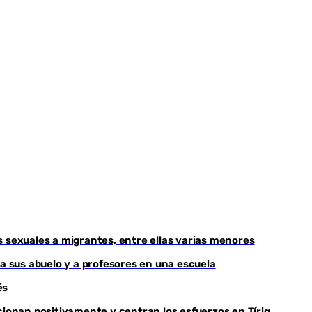
s sexuales a migrantes, entre ellas varias menores
 a sus abuelo y a profesores en una escuela
és
cionan positivamente y centran los esfuerzos en Tírig