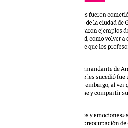
Según la denunciante, los delitos fueron cometid
profesor y director de un colegio de la ciudad de
tenían entre 14 y 21 años, mostraron ejemplos d
su posición para crear intimidad, como volver a 
pedir café. En tales casos, se dice que los profeso
cosas apropiadas.
María Martos Chica, abogada demandante de Ará
una de las niñas creía que lo que les sucedió fue 
conocimiento de las demás. Sin embargo, al ver 
similares, decidieron contactarse y compartir sus
denunciarlo.
Martos compartió «sentimientos y emociones» so
denunciante, quien expresó su preocupación de q