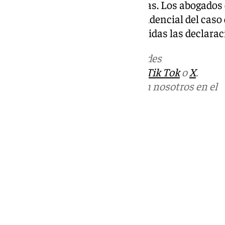
comportamiento con otras niñas. Los abogados
para establecer el carácter confidencial del caso d
métodos de investigación, incluidas las declarac
Más noticias de
101TV
en las redes
sociales:
Instagram
,
Facebook
,
Tik Tok
o
X
.
Puedes ponerte en contacto con nosotros en el
correo
informativos@101tv.es
Tags:
Últimas noticias