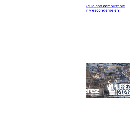
El arrestado, de 54 años, habría rociado el domicilio con combustible
y habría impedido salir a la víctima antes de huir y esconderse en
una casa cercana
Portada
Andalucía
Sevilla