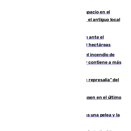
Las marca internacionales ganan espacio en el
Centro de Málaga: La Tagliatella abre en el antiguo local
de Vox Sports Bar
Moreno pide extremar la precaución ante el
incendio de Niebla, que supera las 4.000 hectáreas
340 personas más desalojadas por el incendio de
Niebla, que mantiene a 410 evacuadas y contiene a más
de 500 efectivos trabajando
Italia responde ante las "medidas de represalia" del
Gobierno de Sánchez
El Sevilla se desinfla ante el Leverkusen en el último
ensayo (1-2)
Tensión en la prisión de Alhaurín tras una pelea y la
incautación de un punzón