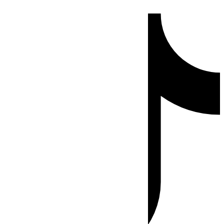
Ir
Tiktok
al
contenido