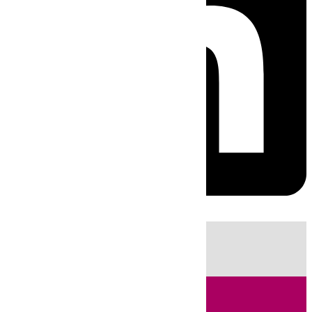
HOY
|
Sucesos
Guardia Civil
Fútbol
LaLiga
Incendios