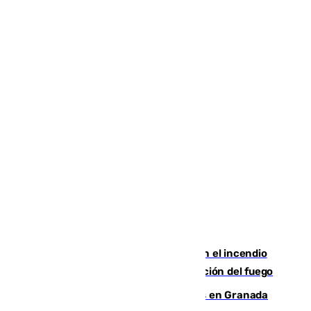
Activado el nivel 2 de emergencia en el incendio
forestal de Niebla por la compleja evolución del fuego
Controlado un incendio de rastrojos en Granada