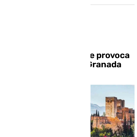
Una incidencia en la
subestación de Atarfe provoca
un micro apagón en Granada