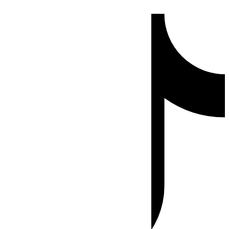
Ir
Tiktok
al
contenido