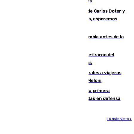
junto a la autovía y al Callejón de Nogales
Juanfran Funes, sobre las lesiones de Carlos Dotor y
Fernando Calero: “Estamos preocupados, esperemos
que no sea nada”
Felipe VI refuerza los lazos con Colombia antes de la
llegada del nuevo presidente
Fernando Calero y Carlos Dotor se retiraron del
encuentro contra el Ceuta con molestias
España restablece controles temporales a viajeros
procedentes de Italia como repuesta a Meloni
El Málaga cae ante el Ceuta y suma la primera
derrota de la pretemporada dejando dudas en defensa
Lo más visto >
Más noticias