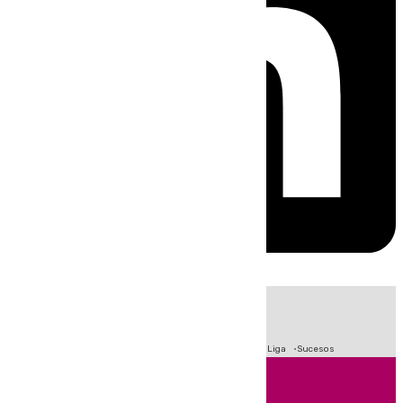
HOY
|
Fútbol
Primera División
Crisis Migratoria en Ceuta
LaLiga
Sucesos