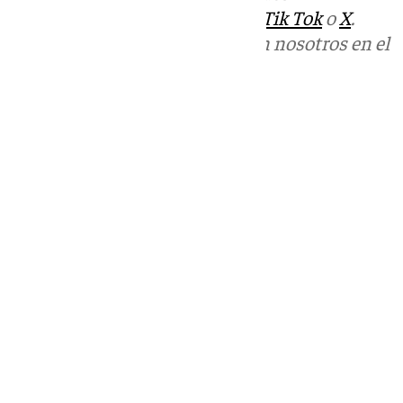
sociales:
Instagram
,
Facebook
,
Tik Tok
o
X
.
Puedes ponerte en contacto con nosotros en el
correo
informativos@101tv.es
Tags:
Últimas noticias