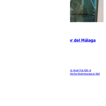
07.08.2026
Isco, la nueva mascota del jugador del Málaga
Dani Lorenzo
El centrocampista marbellí es ‘padre’ de un gato que ha ido a
recoger a Vigo y su nombre es como el exfutbolista blanquiazul del
Arroyo de la Miel