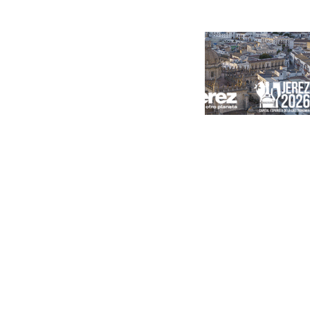
Portada
Andalucía
Sevilla
Málaga
Granada
España
Internacional