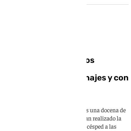
Pretemporada Granada CF
El Granada CF inicia los
entrenamientos de
pretemporada sin fichajes y con
12 canteranos
La plantilla del primer equipo más una docena de
jugadores del filial y del juvenil han realizado la
primera sesión de trabajo sobre el césped a las