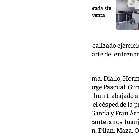
El Granada CF comienza la pretemporada sin
fichajes y a la espera de concretar su venta
Por grupos, los futbolistas han realizado ejercic
activación durante la primera parte del entrena
los medios de comunicación.
Pau Casadesús, Óscar, Manu Lama, Diallo, Horm
Alemañ, Rodelas, Jose Arnaiz, Jorge Pascual, Gu
jugadores del primer equipo que han trabajado a
primera sesión de trabajo sobre el césped de la 
unido los jóvenes porteros Iker García y Fran Ár
cesión, además de los también canteranos Juanjo
Bourama, Puma, Angelo, Gambin, Dilan, Maza, O