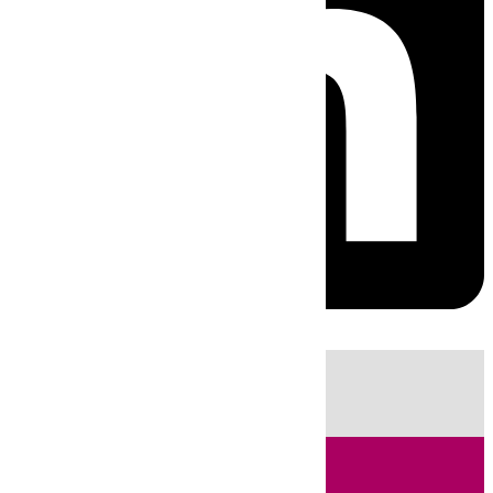
HOY
|
Fútbol
Sucesos
Primera División
Cádiz
Incendios