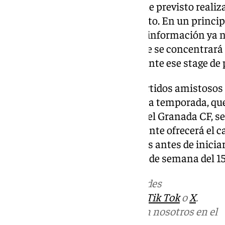
La plantilla del Granada CF tiene previsto reali
stage entre los días 1 y 5 de agosto. En un princip
Jerez de la Frontera, pero dicha información ya 
lo que no está confirmado donde se concentrará l
rojiblanco para realizar finalmente ese stage d
El Granada disputará varios partidos amistosos 
preparación de cara a la próxima temporada, que
través de la plataforma oficial del Granada CF, s
ha especificado que próximamente ofrecerá el 
los partidos amistosos previstos antes de iniciar
tiene como fecha prevista el fin de semana del 15
Más noticias de
101TV
en las redes
sociales:
Instagram
,
Facebook
,
Tik Tok
o
X
.
Puedes ponerte en contacto con nosotros en el
correo
informativos@101tv.es