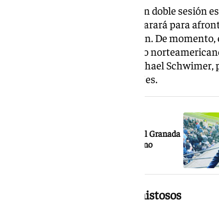
El equipo granadino trabajará en doble sesión e
pretemporada en la que se preparará para afron
consecutiva en Segunda División. De momento, e
que se concrete la venta al grupo norteamerica
liderado por el exdeportista Michael Schwimer,
moverse en el mercado de fichajes.
NOTICIA RELACIONADA
Principio de acuerdo para la venta del Granada
CF a un grupo inversor norteamericano
Stage de pretemporada y amistosos