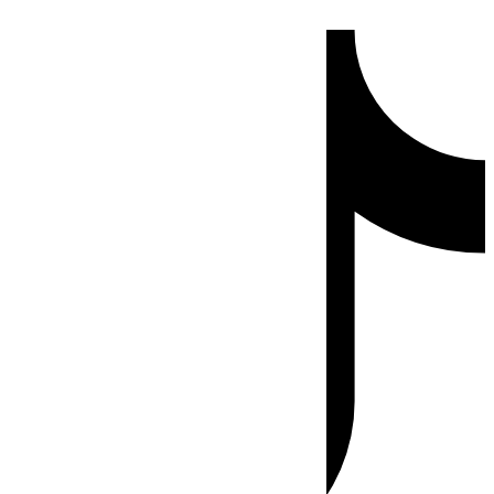
Ir
Tiktok
al
contenido