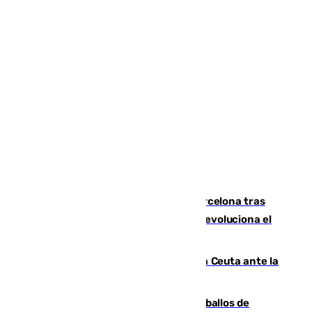
Rodrigo negocia su fichaje por el Barcelona tras
romper negociaciones con el Madrid y revoluciona el
mercado
El Rey traslada a Vivas su respaldo a Ceuta ante la
crisis migratoria
El primer ciclo de las carreras de caballos de