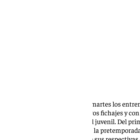
María José Ramírez
martes, 7 julio 2026, 12:38
Compartir:
El Granada CF ha iniciado este martes los entr
las órdenes de Pacheta sin nuevos fichajes y con
cantera, tanto del filial como del juvenil. Del p
futbolistas que han comenzado la pretemporada,
Stoichkov, que han regresado de sus respectivas 