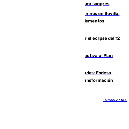
Sanlúcar arranca este sábado con 27 pura sangres
Continúan los cierres de parques caninos en Sevilla:
se detectan alimentos que contienen elementos
peligrosos
Estos son los mejores sitios para ver el eclipse del 12
de agosto en la provincia de Málaga
Otro incendio en Granada: el fuego activa al Plan
Infoca en Pinos Puente
Más potencia para las Tres Mil Viviendas: Endesa
pone en marcha un nuevo centro de transformación
Lo más visto >
Más noticias