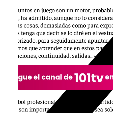
«Los puntos en juego son un motor, probab
todos», ha admitido, aunque no lo consider
muchas cosas, demasiadas como para expres
que les tenga que decir se lo diré en el vestu
exteriorizado, para seguidamente apuntar a
«Tenemos que aprender que en estos partido
renovaciones, continuidad, salidas…», ha pl
«El fútbol profesional no entiende de partid
Todos son importantísimos, aunque sea solo 