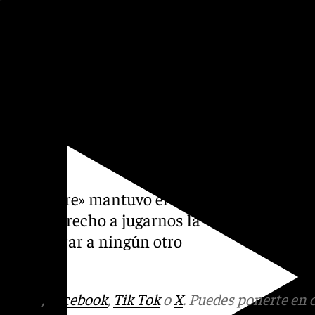
ción se encontraba Muneta,
randés que, por momentos,
por el Leganés. Hubiéramos
ada dependiendo de nosotros.
puntos de la salvación», ha
 1ªRFEF. Este equipo ha
ue «siempre» mantuvo el
ado el derecho a jugarnos la
er que mirar a ningún otro
incidido.
tagram
,
Facebook
,
Tik Tok
o
X
. Puedes ponerte en 