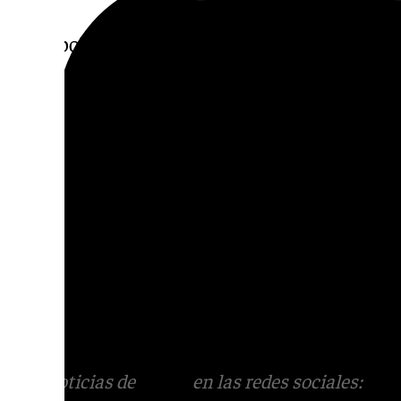
En el polo opuesto de la escala de satisfac
que ahora tiene en su mano salvar a un Mi
estuvo desahuciado. «A partir de ahora, a 
firmado con sangre llegar a la última jorn
Hace diez u once jornadas estábamos a diez 
celebrado. «Nos poníamos prácticamente en
insistido», ha elogiado a sus pupilos.
El entrenador del Mirandés ha recordado q
mensaje «de creer y seguir». «Nos hemos gan
salvación dependiendo de nosotros, sin ten
sitio, contra el Leganés a cara de perro», ha 
Más noticias de
101TV
en las redes sociales:
Ins