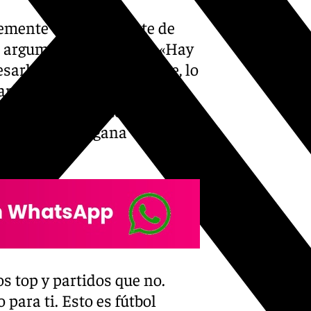
lemente el más potente de
a argumento suficiente. «Hay
arlas aquí. Seguramente, lo
ario, en privado», ha
 esa audición interna.
s la gente se gana
anteado.
os top y partidos que no.
para ti. Esto es fútbol