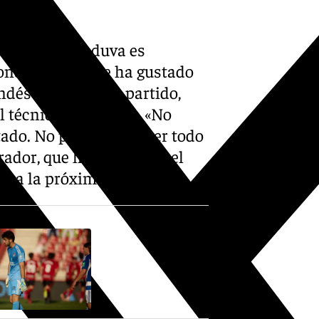
Granada en Anduva es
onderlo. «No me ha gustado
ndés ha hecho su partido,
el técnico rojiblanco. «No
stado. No podemos hacer todo
ador, que ha recordado el
ra a la próxima temporada.