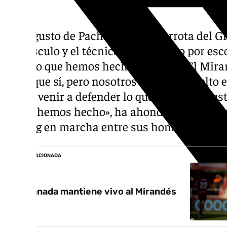
El disgusto de Pacheta tras la derrota del 
mayúsculo y el técnico no ha hecho por esc
nada lo que hemos hecho nosotros. El Mira
claro que sí, pero nosotros no», ha resuelto 
puedo venir a defender lo que no me ha gu
lo que hemos hecho», ha ahondado el prepar
casting en marcha entre sus hombres de ca
NOTICIA RELACIONADA
El Granada mantiene vivo al Mirandés