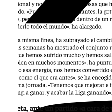
profesional y no podemos hacer cosas que 
insistido. «Pueden ser determinantes, la gota
la base, pero este es un palito dentro de u
entenderlo todo el mundo», ha alargado.
En esta misma línea, ha subrayado el cambi
últimas semanas ha mostrado el conjunto r
en la que hemos sufrido mucho y hemos sali
jugar bien en muchos momentos», ha punt
perdido esa energía, nos hemos convertido 
bueno como el que era antes», se ha encogid
la última jornada. «Tenemos que mejorar e ir
Sporting, a ganar, y acabar la Liga ganando»
Muneta, ante un partido «a cara de 