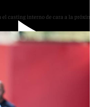
 hecho nosotros»
 el casting interno de cara a la próxima