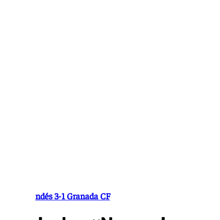
Ir
al
contenido
CD Mirandés 3-1 Granada CF