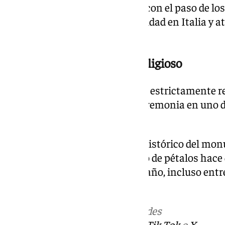
La tradición se ha consolidado con el paso de l
más reconocibles de esta festividad en Italia y a
turistas.
Un acto que trasciende lo religioso
Aunque el significado del rito es estrictamente r
la escena ha convertido esta ceremonia en uno d
la jornada en Roma.
La combinación entre el valor histórico del mon
y el impacto visual del descenso de pétalos hace 
despertando expectación cada año, incluso entre
cristiana.
Más noticias de
101TV
en las redes
sociales:
Instagram
,
Facebook
,
Tik Tok
o
X
.