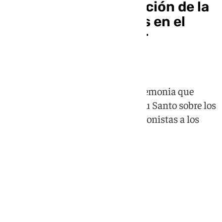
Así es la mágica tradición de la
lluvia de pétalos rojos en el
Panteón de Roma por
Pentecostés
El histórico templo acoge una ceremonia que
representa el descenso del Espíritu Santo sobre los
apóstoles y que tiene como protagonistas a los
bomberos de la ciudad