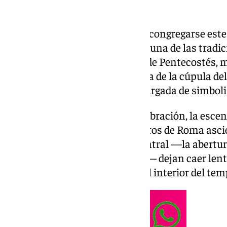
Miles de personas han vuelto a congregarse este 
Panteón de Roma para asistir a una de las tradic
de Italia. Al término de la misa de Pentecostés, m
han caído desde la gran abertura de la cúpula d
visitantes, en una ceremonia cargada de simboli
Para quien no conozca esta celebración, la esce
Miembros del cuerpo de bomberos de Roma ascie
del Panteón y, desde el óculo central —la abertu
diámetro que corona el edificio— dejan caer le
suenan cánticos religiosos en el interior del tem