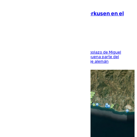
08.08.2026
El Sevilla se desinfla ante el Leverkusen en el
último ensayo (1-2)
El conjunto de Luis García se adelantó con un golazo de Miguel
Sierra y ofreció buenas sensaciones durante buena parte del
encuentro, pero acabó cediendo ante el empuje alemán