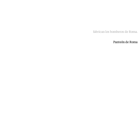
Imágenes de la lluvia de pétalos en el Panteón que fabrican los bomberos de Roma.
Panteón de Roma
101 TV
domingo, 24 mayo 2026, 23:09
Compartir: