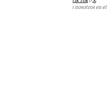
Puedes ponerte en contacto con nosotros en el
correo
informativos@101tv.es
Tags:
Últimas noticias