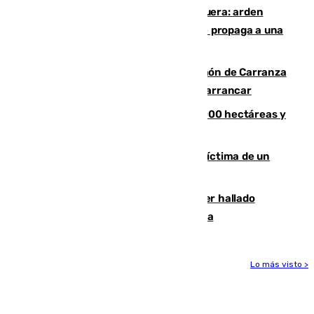
Incendio en un vertedero de Antequera: arden
chatarra, muebles y palets y el fuego se propaga a una
zona de monte
Las Palmas conquista el Trofeo Ramón de Carranza
y somete a un Cádiz que no termina de arrancar
El incendio de Niebla alcanza las 8.000 hectáreas y
mantiene desalojadas a 474 personas
El tenista checho Lehecka, nueva víctima de un
Rafa Jódar que está siendo imparable
Muere un hombre de 58 años tras ser hallado
inconsciente en una piscina en Cómpeta
Lo más visto >
Más noticias