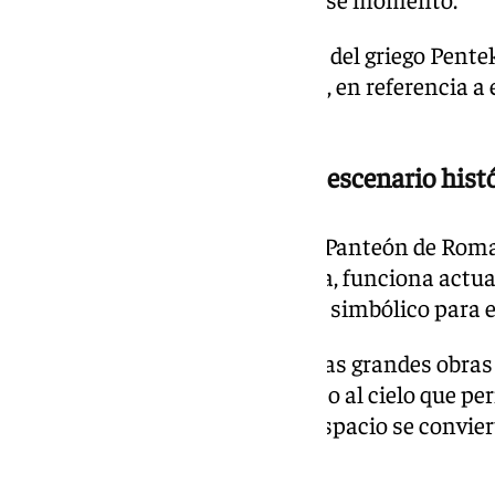
El nombre Pentecostés procede del griego Pentek
precisamente «quincuagésimo», en referencia a 
transcurridos desde la Pascua.
Una ceremonia única en un escenario hist
El lugar elegido no es casual. El Panteón de R
conservados de la antigua Roma, funciona actua
ofrece un marco especialmente simbólico para 
Su cúpula, considerada una de las grandes obras 
cuenta con un gran óculo abierto al cielo que per
Cada Pentecostés, ese mismo espacio se convierte
lluvia de pétalos.