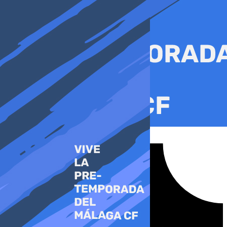
Ir
al
contenido
Tiktok