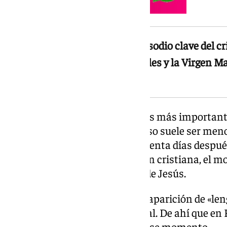
La imagen busca recrear un episodio clave del cri
Espíritu Santo sobre los apóstoles y la Virgen M
los Apóstoles
Pentecostés es una de las fechas más importante
aunque fuera del ámbito religioso suele ser men
Semana Santa. Se celebra cincuenta días despu
y conmemora, según la tradición cristiana, el m
descendió sobre los discípulos de Jesús.
Ese episodio bíblico describe la aparición de «le
inspiración y fortaleza espiritual. De ahí que en
para representar visualmente ese momento.