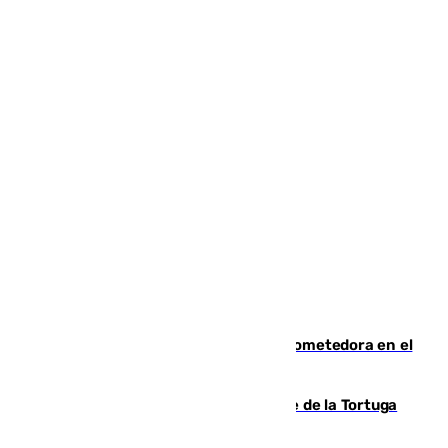
El año 2007, una generación muy prometedora en el
mundo del fútbol
Incendio forestal en el paraje Monte de la Tortuga
de Málaga