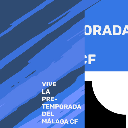
Ir
al
contenido
Tiktok