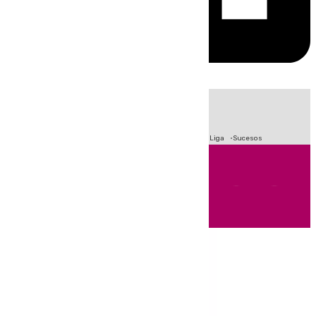
HOY
|
Fútbol
Primera División
Crisis Migratoria en Ceuta
LaLiga
Sucesos
Andalucía