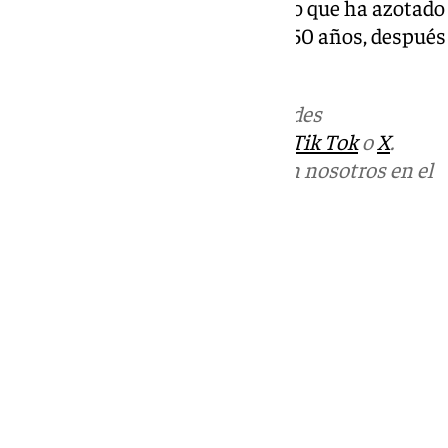
segundo huracán más mortífero que ha azotado el
Estados Unidos en los últimos 50 años, después d
personas fallecidas en 2005.
Más noticias de
101TV
en las redes
sociales:
Instagram
,
Facebook
,
Tik Tok
o
X
.
Puedes ponerte en contacto con nosotros en el
correo
informativos@101tv.es
Tags:
Últimas noticias