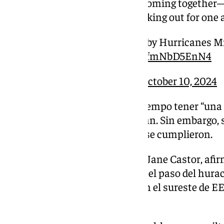
from so many Americans coming together—fi
families, and neighbors looking out for one 
To all the people impacted by Hurricanes M
your back.
pic.twitter.com/fmNbD5EnN4
— Joe Biden (@JoeBiden)
October 10, 2024
DeSantis
dijo que tomaría un tiempo tener “una 
los daños” dejados por el huracán. Sin embargo, 
que se preveían por su paso no se cumplieron.
A la vez, la alcaldesa de Tampa, Jane Castor, afi
sufrido grandes daños. Dijo que el paso del hur
que dejó más de 200 muertos en el sureste de EE.
tomar precauciones.