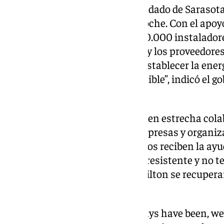
“Recorrimos los daños en el condado de Sarasota,
huracán ‘Milton’ tocó tierra anoche. Con el apoyo
preparación previa de más de 50.000 instaladores
empresas de servicios públicos y los proveedor
trabajando arduamente para restablecer la energí
comunidades lo más rápido posible”, indicó el go
DeSantis.
Florida, agregó, está trabajando en estrecha col
locales y federales, así como empresas y organiz
asegurarse de que sus ciudadanos reciben la ay
recuperarse. “Somos un estado resistente y no te
áreas afectadas por Helene y Milton se recuperar
perfil en la red social X.
As difficult as these past days have been, w