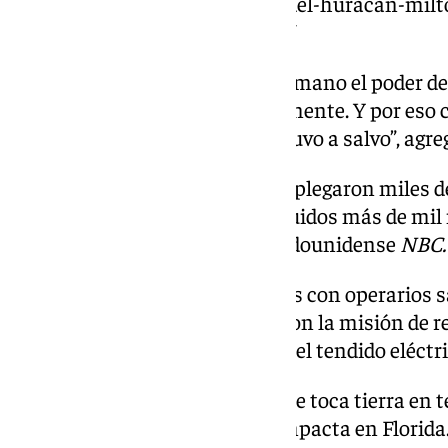
https://www.101tv.es/la-furia-del-huracan-mil
muertos-a-su-paso-por-florida/
“Cuando la gente ve de primera mano el poder de
impactante, literal y figurativamente. Y por eso c
advertencias, evacuó y se mantuvo a salvo”, agre
Desde el gobierno federal se desplegaron miles de
afectadas por la tormenta, incluidos más de mil
Costera, reportó la cadena estadounidense
NBC.
Asimismo, unos 1.500 camiones con operarios sa
Miami hacia zonas afectadas con la misión de ret
escombros peligrosos y reparar el tendido eléctri
‘Milton’ es el quinto huracán que toca tierra en 
que va de año y el tercero que impacta en Florida.