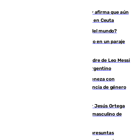
Vivas niega la versión del Gobierno y afirma que aún
quedan entre 8.000 y 11.000 migrantes en Ceuta
¿Es Tadej Pogacar el mejor ciclista del mundo?
Los Bomberos combaten un incendio en un paraje
de Granada
Muere a los 68 años Jorge Messi, padre de Leo Messi
y pieza fundamental en la carrera del argentino
Retiene a su mujer en su casa y ameneza con
quemar la vivienda: nuevo caso de violencia de género
en Málaga
Dos sevillanos de oro: Manuel Cruz y Jesús Ortega
ganan el campeonato del mundo sub19 masculino de
remo
Un juzgado de Ceuta investiga seis presuntas