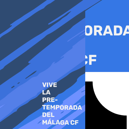
Ir
al
contenido
Tiktok