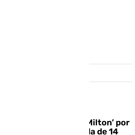
Andalucía
El paso del huracán ‘Milton’ por
Florida se cobra la vida de 14