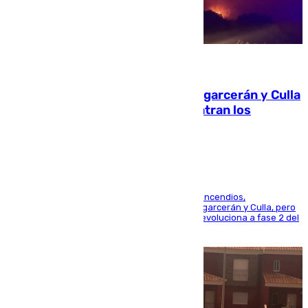
08.08.2026
Incendios de Castellón: Sierra Engarcerán y Culla
evolucionan positivamente y centran los
esfuerzos en Tírig
La UME se suma al operativo de control de los incendios,
progresando adecuadamente los de Sierra Engarcerán y Culla, pero
centrando todo el empeño en el de Culla, que evoluciona a fase 2 del
PEIF