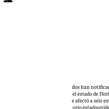
Francisco Marmolejo
viernes, 11 octubre 2024, 08:18
Compartir:
Las autoridades de Estados Unidos han notificad
el paso del huracán ‘
Milton
’ por el estado de Fl
sufrió los efectos de ‘Helene’, que afectó a seis 
víctimas fatales en todo el territorio estadounid