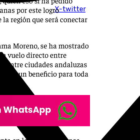
, quien eso sí ha pedido
X-twitter
anas por este logro
 la región que será conectar
uanma Moreno, se ha mostrado
un vuelo directo entre
s» entre ciudades andaluzas
ndría un beneficio para toda