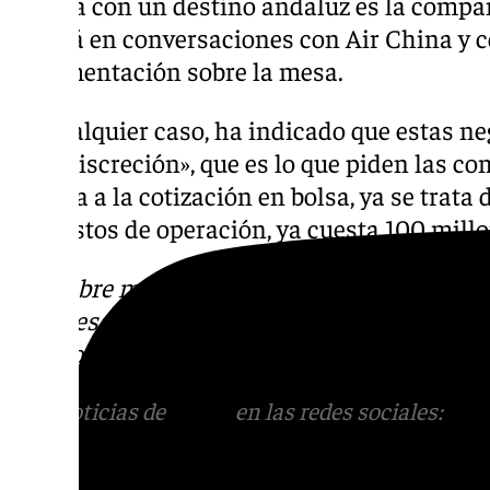
directa con un destino andaluz es la compa
se está en conversaciones con Air China y 
documentación sobre la mesa.
En cualquier caso, ha indicado que estas ne
con «discreción», que es lo que piden las co
de cara a la cotización en bolsa, ya se trata
sin gastos de operación, ya cuesta 100 millo
Descubre más noticias de 101Tv en las rede
sociales:
Instagram
,
Facebook
,
Tik Tok
o
X
.
con nosotros en el correo
informativos@101t
Más noticias de
101TV
en las redes sociales:
Ins
correo
informativos@101tv.es