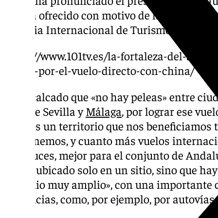
Así se ha pronunciado el presidente de la J
que ha ofrecido con motivo de la inaugurac
en Feria Internacional de Turismo de Madrid
https://www.101tv.es/la-fortaleza-del-aero
pugna-por-el-vuelo-directo-con-china/
Ha recalcado que «no hay peleas» entre ciud
caso de Sevilla y
Málaga
, por lograr ese vue
«Somos un territorio que nos beneficiamos t
que tenemos, y cuanto más vuelos internac
andaluces, mejor para el conjunto de Andalu
queda ubicado solo en un sitio, sino que ha
un radio muy amplio», con una importante c
provincias, como, por ejemplo, por autovías.