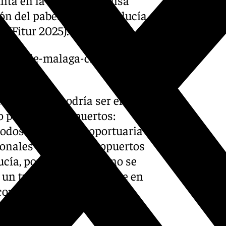
unta en la rueda de prensa
ión del pabellón de Andalucía
 (Fitur 2025).
puerto-de-malaga-clave-en-la-
ades, como podría ser el
lo para sus aeropuertos:
odos de la red aeroportuaria
ionales vengan a aeropuertos
cía, porque el turista no se
y un turismo que se mueve en
onectividad entre las