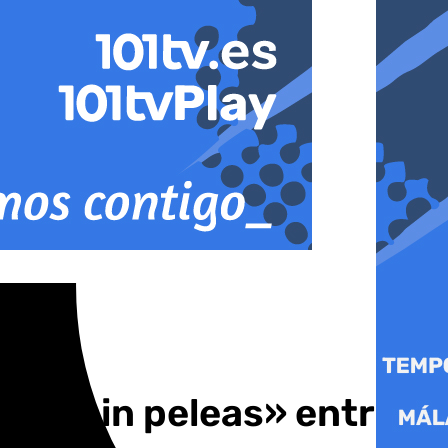
ero «sin peleas» entre