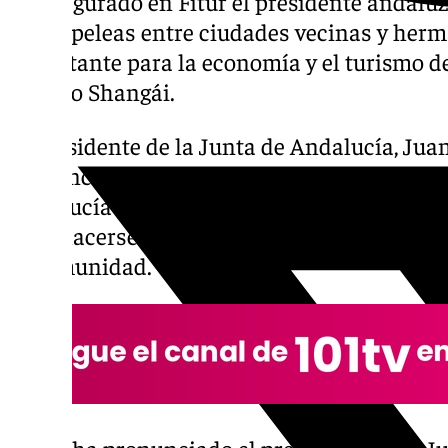
ha asegurado en Fitur el presidente andaluz
evitar peleas entre ciudades vecinas y herm
importante para la economía y el turismo de
Pekín o Shangái.
El presidente de la Junta de Andalucía, J
convencido este miércoles de que «llegará» 
Andalucía y China y de que no habrá «pelea
para hacerse con esa conexión, la cual supo
la comunidad.