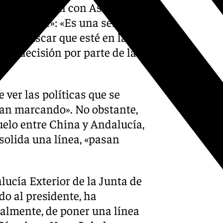
 esa conexión con Asia
y paciente»: «Es una semilla
 que buscar que esté en las
 la decisión por parte de la
ver las políticas que se
 van marcando». No obstante,
uelo entre China y Andalucía,
solida una línea, «pasan
lucía Exterior de la Junta de
o al presidente, ha
nalmente, de poner una línea