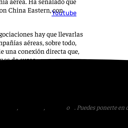
ñía aérea. Ha señalado que
con China Eastern, con
Youtube
gociaciones hay que llevarlas
mpañías aéreas, sobre todo,
 de una conexión directa que,
nes de euros.
s
 Puedes ponerte en contacto
v.es
tagram
,
Facebook
,
Tik Tok
o
X
. Puedes ponerte en 