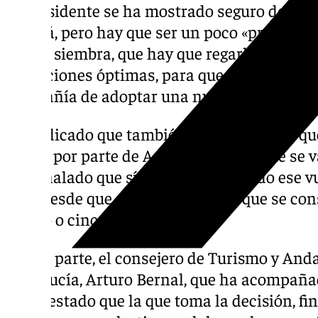
El presidente se ha mostrado seguro de que
llegará, pero hay que ser un poco «prudente 
que se siembra, que hay que regarla, que hay
condiciones óptimas, para que después se dé
compañía de adoptar una nueva ruta».
Ha indicado que también tienen «mucho que 
hacen por parte de Aena y las rutas que se
ha señalado que sí se está estudiando ese v
pero desde que se empieza hasta que se con
cuatro o cinco años».
Por su parte, el consejero de Turismo y Anda
Andalucía, Arturo Bernal, que ha acompañad
manifestado que la que toma la decisión, fi