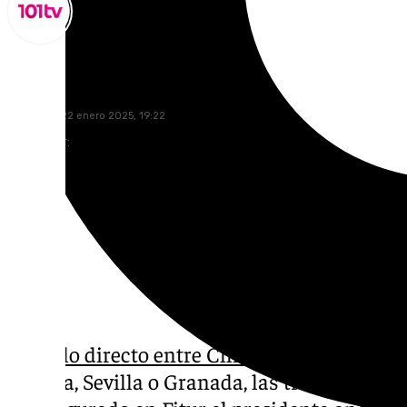
Miguel Alfonso
miércoles, 22 enero 2025, 19:22
Compartir:
El
vuelo directo entre China
y una capital a
Málaga, Sevilla o Granada, las tres que lo ha