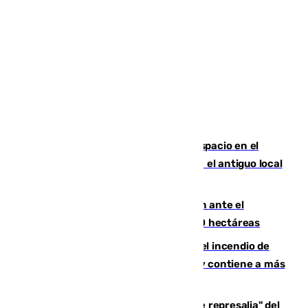
Las marca internacionales ganan espacio en el
Centro de Málaga: La Tagliatella abre en el antiguo local
de Vox Sports Bar
Moreno pide extremar la precaución ante el
incendio de Niebla, que supera las 4.000 hectáreas
340 personas más desalojadas por el incendio de
Niebla, que mantiene a 410 evacuadas y contiene a más
de 500 efectivos trabajando
Italia responde ante las "medidas de represalia" del