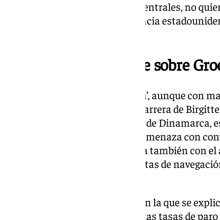
población y sus tradiciones ascentrales, no qui
EEUU. Algo que ya hizo la potencia estadouniden
1867.
Lo que explica la serie sobre Gr
En ‘Borgen: Reino, poder y gloria’, aunque con m
parecido. Así, en la sinopsis la carrera de Birgit
Exteriores y antigua presidente de Dinamarca, e
por el petróleo de Groenlandia amenaza con conv
internacional. Todo se relaciona también con el 
y la consiguiente apertura de rutas de navegación
propuesta de Trump.
En la serie de ocho capítulos y en la que se expl
sociedad de Groenlandia con altas tasas de paro