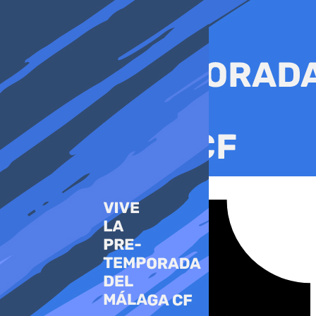
Ir
al
contenido
Tiktok