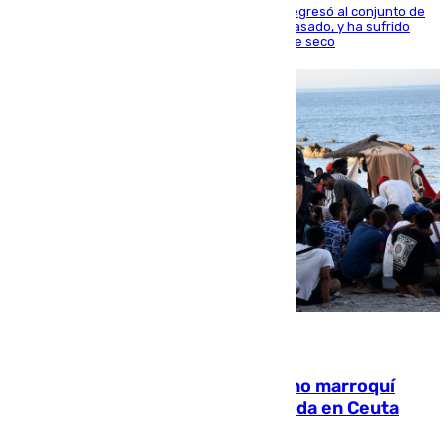
El centrocampista reconvertido en atacante regresó al conjunto de
la capital, después de salir obligado el curso pasado, y ha sufrido
una lesión que lo mantendrá un año en el dique seco
08.08.2026
Expulsado de España un ciudadano marroquí
condenado por allanar una vivienda en Ceuta