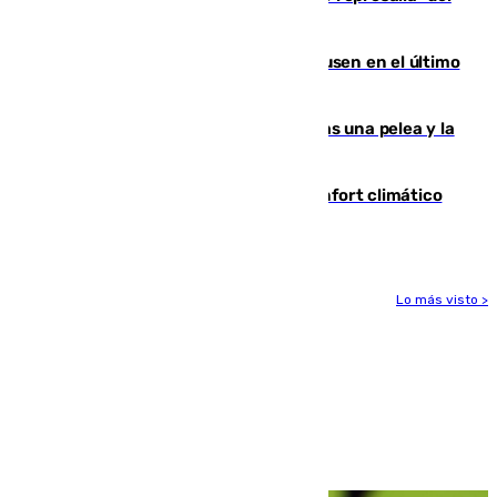
Gobierno de Sánchez
El Sevilla se desinfla ante el Leverkusen en el último
ensayo (1-2)
Tensión en la prisión de Alhaurín tras una pelea y la
incautación de un punzón
Málaga contabiliza 148 zonas de confort climático
para enfrentar las altas temperaturas
Lo más visto >
Más noticias
Ver más >