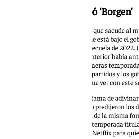
El conflicto lo anticipó ‘Borgen’
Pero el conflicto de Groenlandia que sacude al m
menos de 60.000 habitantes que está bajo el gobi
anticipó la serie ‘Borgen’ en su secuela de 2022
de la serie que ya en la década anterior había a
de la nueva política con dos primeras temporada
perfección cómo funcionan los partidos y los gobi
asesores y de todo lo que tiene que ver con este s
Así como los ‘Simpsons’ tienen fama de adivinar 
lo que ocurre en el presente ya lo predijeron los
Springfield, ‘Borgen’ funcionaría de la misma fo
y hueso. En esa secuela-tercera temporada titula
gloria’ que emitió la plataforma Netflix para qu