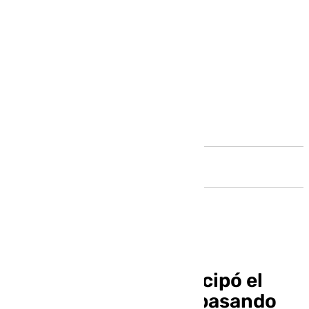
Andalucía
La serie ‘Borgen’ anticipó el
conflicto: ¿qué está pasando