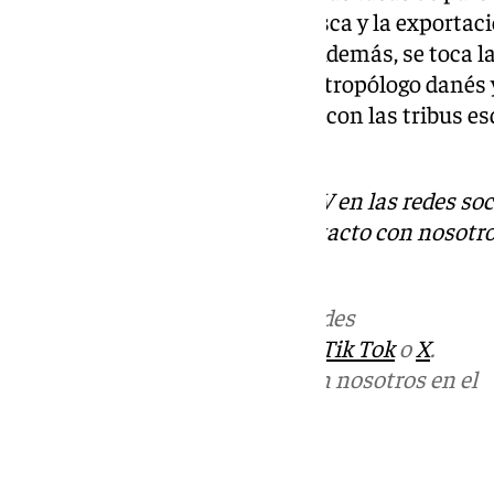
economía dependiente de la pesca y la exportac
descubrimiento de minerales. Además, se toca la
Rasmussen, un explorador y antropólogo danés y
sus obras escritas contó la vida con las tribus e
sabiduría ártica.
Descubre más noticias de 101TV en las redes soc
Tok
o
X
. Puedes ponerte en contacto con nosotro
informativos@101tv.es
Más noticias de
101TV
en las redes
sociales:
Instagram
,
Facebook
,
Tik Tok
o
X
.
Puedes ponerte en contacto con nosotros en el
correo
informativos@101tv.es
Tags: