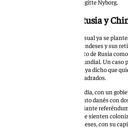
ganas de saber qué paso con Birgitte Nyborg.
También aparecían Rusia y Chi
En el guion de esta obra audiovisual ya se plant
de independencia de los groenlandeses y sus ret
que aparecían los intereses tanto de Rusia com
de antesala de gran conflicto mundial. Un caso p
ahora después de que Trump haya dicho que quie
de 2,166 millones kilómetros cuadrados.
Desde 2009, la propia Groenlandia, con un gobi
y representación en el Parlamento danés con dos
declarar su independencia mediante referéndum
histórico de los indígenas, que se sienten coloni
Escandinavia. Pero los groelandeses, con su capi