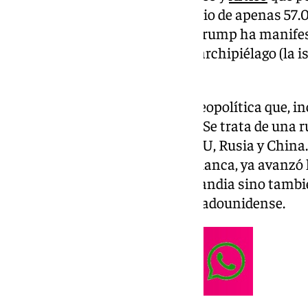
Este enero de 2025, este territorio de apenas 57
todo el mundo porque Donald Trump ha manifest
Unidos controle este inmenso archipiélago (la 
ubicada en América del Norte.
Se ha desatado una tormenta geopolítica que, in
nivel económico y empresarial. Se trata de una r
compiten las potencias de EEUU, Rusia y China.
amigos en su vuelta a la Casa Blanca, ya avanzó
controlar no solamente Groenlandia sino tambi
‘nacionalizar’ Canadá como estadounidense.