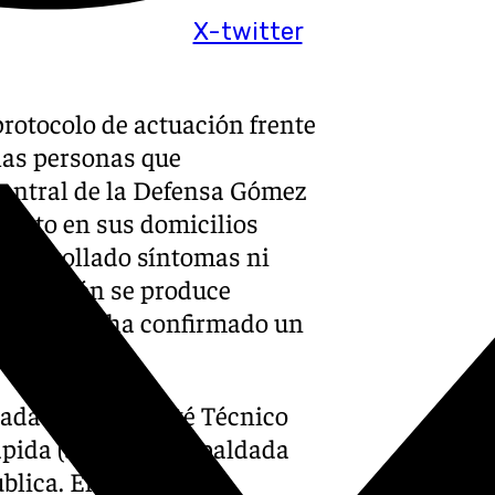
X-twitter
protocolo de actuación frente
 las personas que
entral de la Defensa Gómez
iento en sus domicilios
desarrollado síntomas ni
a decisión se produce
lud (OMS) ha confirmado un
bada por el Comité Técnico
ápida (SIAPR) y respaldada
lica. El objetivo es