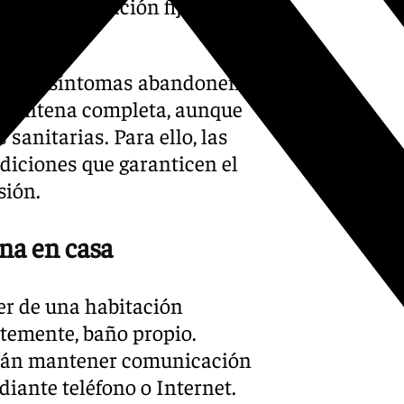
mo de incubación fijado en
os sin síntomas abandonen el
cuarentena completa, aunque
sanitarias. Para ello, las
diciones que garanticen el
sión.
ena en casa
ner de una habitación
ntemente, baño propio.
erán mantener comunicación
iante teléfono o Internet.