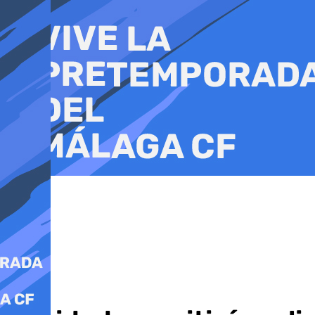
Ir
al
contenido
Salud