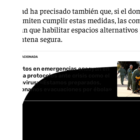
Sanidad ha precisado también que, si el domi
no permiten cumplir estas medidas, las c
tendrán que habilitar espacios alternativos
cuarentena segura.
NOTICIA RELACIONADA
Expertos en emergencias ensayan en
Málaga protocolos ante crisis como el
hantavirus: «Estamos preparados,
gestionamos evacuaciones por ébola»
El protocolo actualizado incluye igualment
para los traslados desde el hospital hasta l
desplazamientos deberán realizarse median