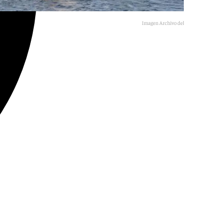
Imagen Archivo del MV Hondius.
E.P