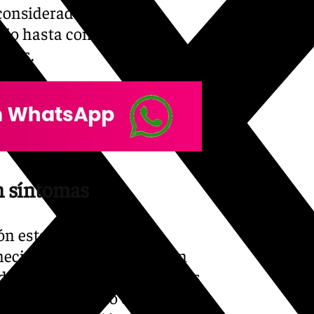
 considerados de riesgo,
io hasta completar el
días.
in síntomas
ón establece que las
ecido asintomáticas y con
durante los primeros 28 días
r el seguimiento en sus