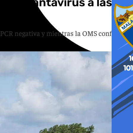
 por hantavirus a las
n PCR negativa y mientras la OMS confirma