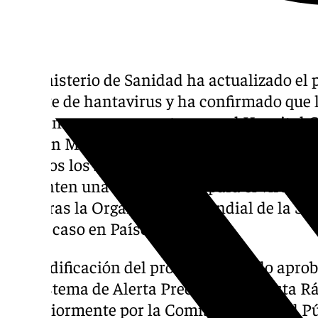
El Ministerio de Sanidad ha actualizado el 
al brote de hantavirus y ha confirmado que
permanecen en cuarentena en el Hospital C
Ulla, en Madrid, podrán continuar el aislam
pasados los 28 días, siempre que no hayan 
presenten una PCR positiva para el virus. L
mientras la Organización Mundial de la Sa
nuevo caso en Países Bajos.
La modificación del protocolo ha sido apro
del Sistema de Alerta Precoz y Respuesta R
posteriormente por la Comisión de Salud Púb