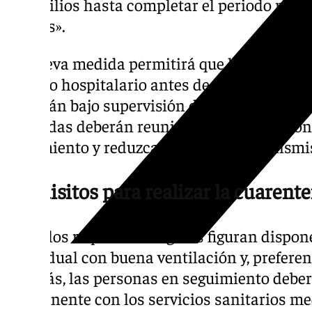
domicilios hasta completar el periodo máxi
42 días».
La nueva medida permitirá que los contact
ingreso hospitalario antes de finalizar la 
seguirán bajo supervisión de las autoridades 
viviendas deberán reunir determinadas con
aislamiento y reduzcan el riesgo de transmi
Requisitos para realizar la cuarent
Entre los requisitos exigidos figuran dispo
individual con buena ventilación y, prefere
Además, las personas en seguimiento deb
permanente con los servicios sanitarios med