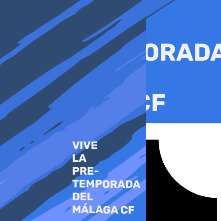
Ir
al
contenido
Tiktok