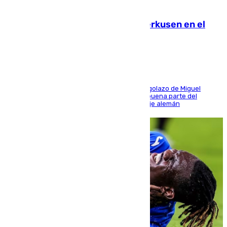
08.08.2026
El Sevilla se desinfla ante el Leverkusen en el
último ensayo (1-2)
El conjunto de Luis García se adelantó con un golazo de Miguel
Sierra y ofreció buenas sensaciones durante buena parte del
encuentro, pero acabó cediendo ante el empuje alemán