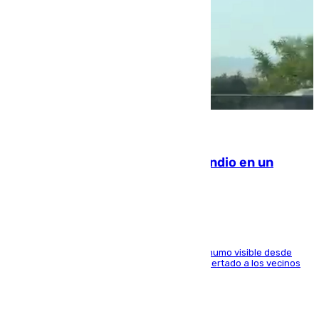
08.08.2026
Los Bomberos combaten un incendio en un
paraje de Granada
El fuego ha levantado una densa columna de humo visible desde
distintos puntos del Área Metropolitana y ha alertado a los vecinos
de la capital