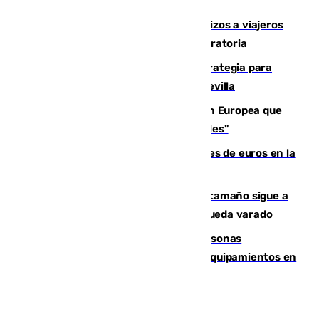
hectáreas
España establece controles fronterizos a viajeros
procedentes de Italia por la presión migratoria
El Ayuntamiento desarrolla una estrategia para
recuperar la identidad patrimonial de Sevilla
España e Italia garantizan a la Unión Europea que
sus controles fronterizos son "temporales"
Sevilla ha invertido más de 6 millones de euros en la
transformación de su casco histórico
Susto en Marbella: un atún de gran tamaño sigue a
un bañista hasta la orilla de la playa y queda varado
Emvisesa refuerza la atención a personas
vulnerables con cesión de viviendas y equipamientos en
Sevilla