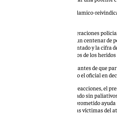
https://www.101tv.es/estado-islamico-reivindic
espanoles-en-afganistan/
Poco después, el portavoz de operaciones polici
Baloch, ha añadido que más de un centenar de p
estación en el momento del atentado y la cifra
las últimas horas porque muchos de los heridos 
«La explosión ha ocurrido justo antes de que par
ciudad de Peshawar», ha añadido el oficial en de
En el apartado de las primeras reacciones, el pre
Yousaf Raza Gillani, ha condenado sin paliativo
«enemigos de la humanidad» y prometido ayuda 
supervivientes y familiares de las víctimas del a