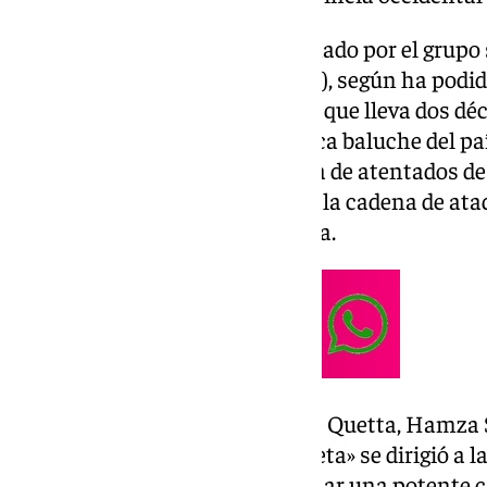
El atentado acaba de ser reclamado por el grupo 
Liberación de Baluchistán (ELB), según ha podid
‘Dawn’, un movimiento armado que lleva dos dé
autónomo para la minoría étnica baluche del pa
ha protagonizado una campaña de atentados de 
el comienzo del conflicto, como la cadena de at
70 muertos por toda la provincia.
El comisario jefe de la Policía de Quetta, Hamza
miliciano «que llevaba una maleta» se dirigió a la
de la estación, donde hizo detonar una potente c