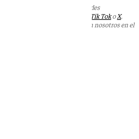
Más noticias de
101TV
en las redes
sociales:
Instagram
,
Facebook
,
Tik Tok
o
X
.
Puedes ponerte en contacto con nosotros en el
correo
informativos@101tv.es
Tags:
Últimas noticias