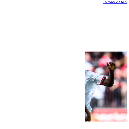
Lo más visto >
Más noticias
Ver más >