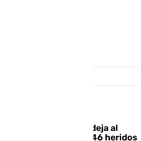
Andalucía
Un atentado suicida deja al
menos 24 muertos y 46 heridos