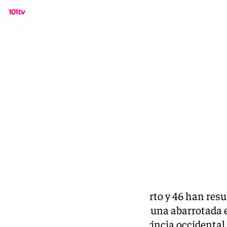
Miguel Alfonso
sábado, 9 noviembre 2024, 10:57
Compartir:
Al menos 24 personas han muerto y 46 han resu
suicida ocurrido este sábado en una abarrotada e
paquistaní de Quetta, en la provincia occidental