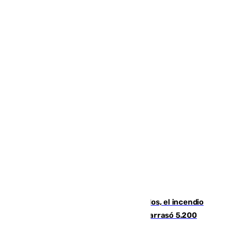
Un mes de la tragedia de Los Gallardos, el incendio
que acabó con la vida de 14 personas y arrasó 5.200