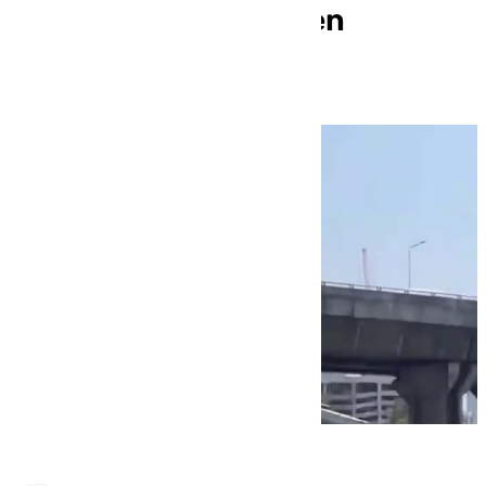
menos 144 muertos en
Birmania