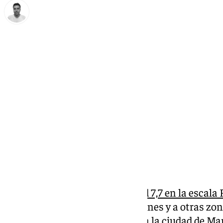
Antonio López
viernes, 28 marzo 2025, 13:59
Compartir:
Un gran
terremoto de magnitud 7,7 en la escala
a Birmania (Myanmar)
este viernes y a otras zon
seísmo, con epicentro cercano a la ciudad de Man