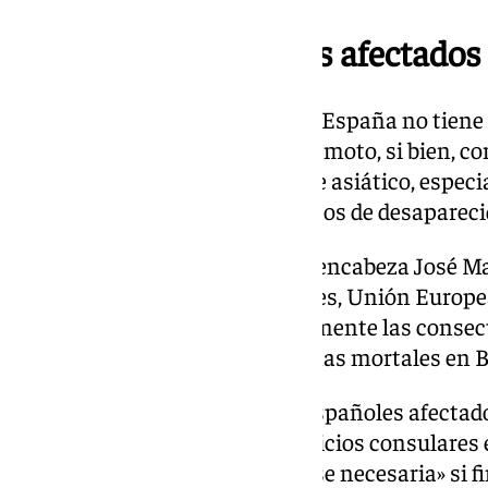
No constan españoles afectados
Por el momento, el Gobierno de España no tiene
españoles afectados por el terremoto, si bien, c
numerosas regiones del sudeste asiático, espec
Tailandia, es de caos y hay cientos de desapareci
Fuentes del departamento que encabeza José Ma
Ministerio de Asuntos Exteriores, Unión Europe
que se están siguiendo «atentamente las consec
habría dejado ya algunas víctimas mortales en 
«Por el momento, no constan españoles afectados
que han explicado que «los servicios consulares
la atención que, en su caso, fuese necesaria» si