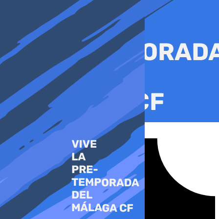
Ir
al
contenido
Tiktok