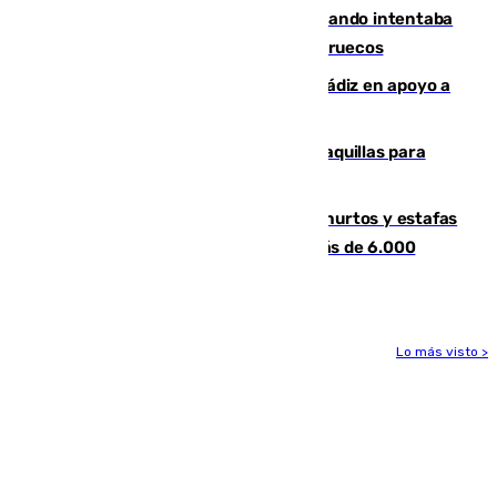
Fallece un joven tras caer al mar cuando intentaba
entrar en parapente a Ceuta desde Marruecos
CIES NO moviliza a la provincia de Cádiz en apoyo a
la respuesta humanitaria de Ceuta
El mercado de Jerez refrigera sus taquillas para
facilitar las compras a sus visitantes
Detenida una pareja por presuntos hurtos y estafas
en Málaga tras ser descubiertos con más de 6.000
euros
Lo más visto >
Más noticias
Ver más >