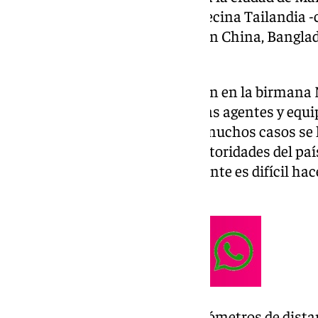
ha derrumbado edificios en la vecina Tailandia 
Bangkok- y se ha hecho sentir en China, Banglad
del entorno.
En estos momentos, la situación en la birmana 
más es de verdadero caos, con las agentes y equ
socorrer a las víctimas, que en muchos casos se
primer parte ofrecido por las autoridades del p
de 732 heridos, si bien actualmente es difícil ha
de «miles» de afectados.
Mientras en Tailandia, a mil kilómetros de dista