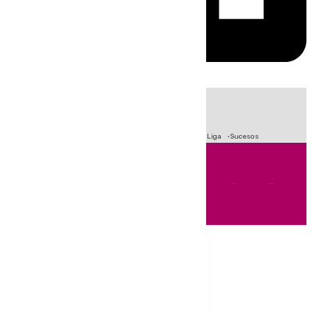
HOY
|
Fútbol
Primera División
Crisis Migratoria en Ceuta
LaLiga
Sucesos
Andalucía