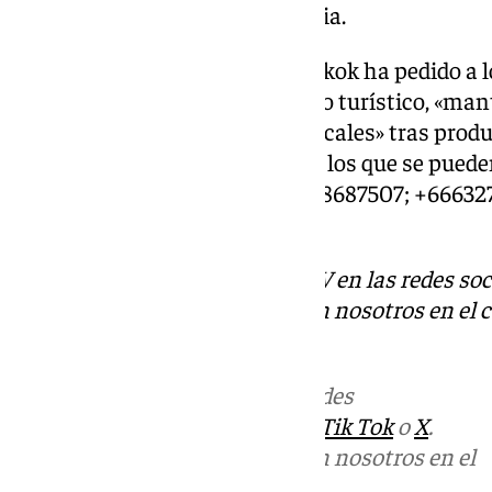
español que requiriera asistencia.
La Embajada española en Bangkok ha pedido a l
en Tailandia, un popular destino turístico, «man
directrices de las autoridades locales» tras prod
ha informado de los teléfonos a los que se pued
se encuentren en el país: +66818687507; +6663
+66800872909.
Descubre más noticias de 101TV en las redes soc
Puedes ponerte en contacto con nosotros en el 
redaccion.granada@101tv.es
Más noticias de
101TV
en las redes
sociales:
Instagram
,
Facebook
,
Tik Tok
o
X
.
Puedes ponerte en contacto con nosotros en el
correo
informativos@101tv.es