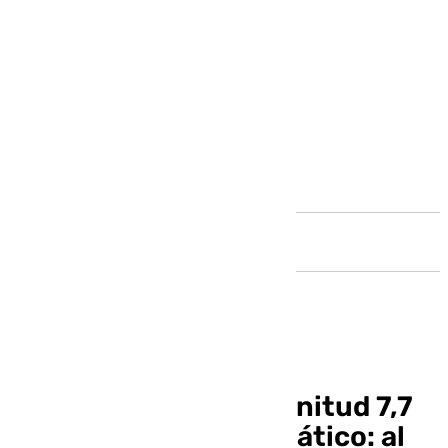
Andalucía
Un terremoto de magnitud 7,7
sacude el sudeste asiático: al