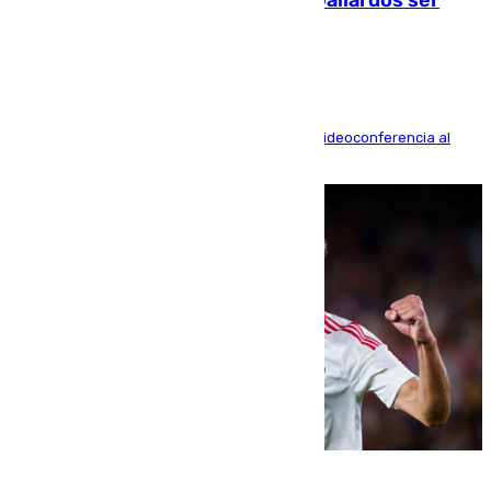
acusación particular
La mayoría de las comparecencias serán por videoconferencia al
residir los familiares fuera de España
07.08.2026