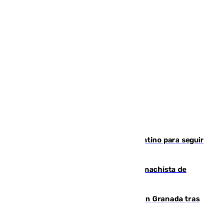
Marruecos, la principal baza de Infantino para seguir
al frente de la FIFA
Pedro Sánchez condena el crimen machista de
Benahavís
Angustioso rescate de una familia en Granada tras
caer su coche por un terraplén