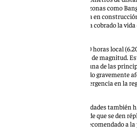
derrumbado varios edificios en zonas como Bangk
de 30 plantas que se encontraba en construcción
capital y que, de momento, se ha cobrado la vida
desaparecidos.
El temblor se produjo a las 12.50 horas local (
después hubo una réplica de 6,6 de magnitud. Es
de 1,2 millones de personas, es una de las princ
edificios y viviendas han quedado gravemente afe
se ha declarado el estado de emergencia en la re
internacional.
Mientras en Bangkok las autoridades también ha
emergencia ante la posibilidad de que se den répl
daños sufridos Además, se ha recomendado a la
permanecer al aire libre.