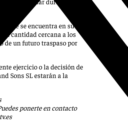
 los que abordar durante la
a’, que se encuentra en su
 una cantidad cercana a los
do de un futuro traspaso por
te ejercicio o la decisión de
nd Sons SL estarán a la
s
 Puedes ponerte en contacto
v.es