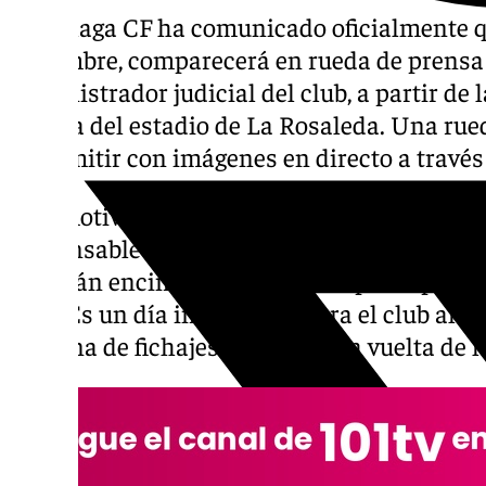
El Málaga CF ha comunicado oficialmente qu
diciembre, comparecerá en rueda de prens
administrador judicial del club, a partir de 
prensa del estadio de La Rosaleda. Una rue
transmitir con imágenes en directo a través 
Con motivo de ello,
101Tv
emitirá en directo
responsable de la entidad blanquiazul en 
pondrán encima de la mesa los principales
club. Es un día importante para el club al fi
ventana de fichajes de enero a la vuelta de l