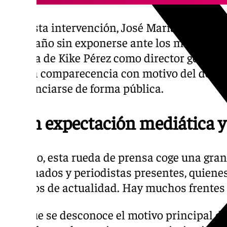
Con esta intervención, José María Muñoz ro
de un año sin exponerse ante los medios d
llegada de Kike Pérez como director general
última comparecencia con motivo del descen
pronunciarse de forma pública.
Gran expectación mediática y 
Por ello, esta rueda de prensa coge una gran
aficionados y periodistas presentes, quiene
asuntos de actualidad. Hay muchos frentes 
Aunque se desconoce el motivo principal de e