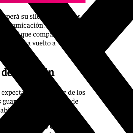
mperá su silencio tras más
e comunicación. Desde la
, con el que compartió su
so, no ha vuelto a
de la afición
 expectación por parte de los
s guardan una infinidad de
abiertos.
sta citación, lo cierto es