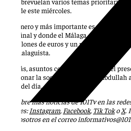
que sobrevuelan varios temas prioritarios a
tarde de este miércoles.
El primero y más importante es el ‘caso Hort
recta final y donde el Málaga espera recibir
3,5 millones de euros y un porcentaje eleva
el exmalaguista.
Además, asuntos como las cuentas del presen
abandonar la sociedad Nasir Bin Abdullah a
orden del día.
Descubre más noticias de 101Tv en las rede
sociales:
Instagram
,
Facebook
,
Tik Tok
o
X
.
con nosotros en el correo
informativos@101t