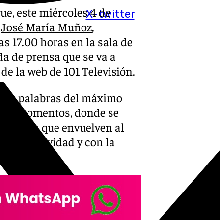
e, este miércoles 4 de
X-twitter
a
José María Muñoz
,
las 17.00 horas en la sala de
da de prensa que se va a
de la web de 101 Televisión.
 las palabras del máximo
estos momentos, donde se
 asuntos que envuelven al
lo de la Navidad y con la
a esquina.