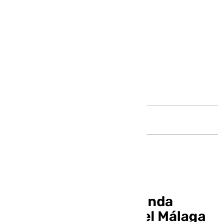
Andalucía
Clasificación de Segunda
División: la derrota del Málaga