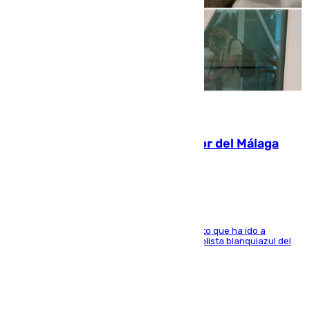
07.08.2026
Isco, la nueva mascota del jugador del Málaga
Dani Lorenzo
El centrocampista marbellí es ‘padre’ de un gato que ha ido a
recoger a Vigo y su nombre es como el exfutbolista blanquiazul del
Arroyo de la Miel