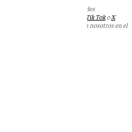
Más noticias de
101TV
en las redes
sociales:
Instagram
,
Facebook
,
Tik Tok
o
X
.
Puedes ponerte en contacto con nosotros en el
correo
informativos@101tv.es
Tags:
Últimas noticias