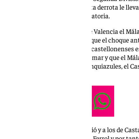
de plata está muy ajustada y esta derrota le lleva 
una posición en la tabla clasificatoria.
Antes del partido en el Ciutat de Valencia el Má
posición, pero a la misma hora que el choque an
Castellón-Racing de Ferrol. Los castellonenses 
Málaga, por lo que en caso de sumar y que el Málag
albinegra y el empate de los blanquiazules, el Ca
Pellicer en la clasificación.
Así ha sido, pues el Málaga perdió y a los de Cas
Castellón empató a cero ante el Ferrol y por tan