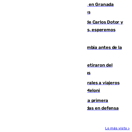
Controlado un incendio de rastrojos en Granada
junto a la autovía y al Callejón de Nogales
Juanfran Funes, sobre las lesiones de Carlos Dotor y
Fernando Calero: “Estamos preocupados, esperemos
que no sea nada”
Felipe VI refuerza los lazos con Colombia antes de la
llegada del nuevo presidente
Fernando Calero y Carlos Dotor se retiraron del
encuentro contra el Ceuta con molestias
España restablece controles temporales a viajeros
procedentes de Italia como repuesta a Meloni
El Málaga cae ante el Ceuta y suma la primera
derrota de la pretemporada dejando dudas en defensa
Lo más visto >