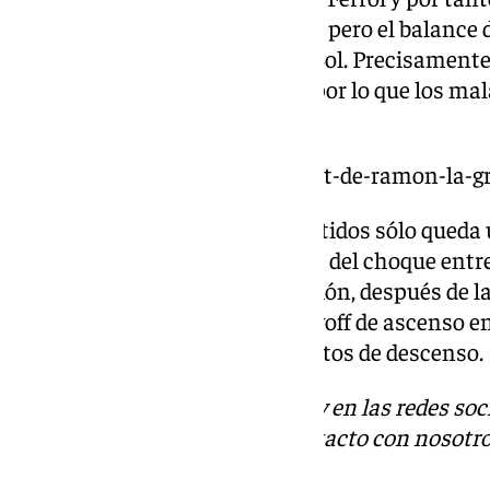
tabla. Ambos suman 22 puntos, pero el balance d
supera al de los de la Costa del Sol. Precisament
enfrentan Málaga y Castellón, por lo que los ma
rival directo.
https://www.101tv.es/el-redebut-de-ramon-la-gr
Tras la disputa de estos dos partidos sólo queda
aplazados por la DANA. Se trata del choque entre
lugar el 7 de enero. La clasificación, después de l
al Málaga de los puestos de playoff de ascenso e
puntos la diferencia de los puestos de descenso.
Descubre más noticias de 101Tv en las redes soc
Tok
o
X
. Puedes ponerte en contacto con nosotro
informativos@101tv.es