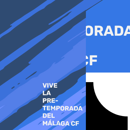
Ir
al
contenido
Tiktok