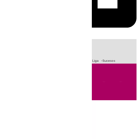
HOY
|
Fútbol
Primera División
Crisis Migratoria en Ceuta
LaLiga
Sucesos
Andalucía