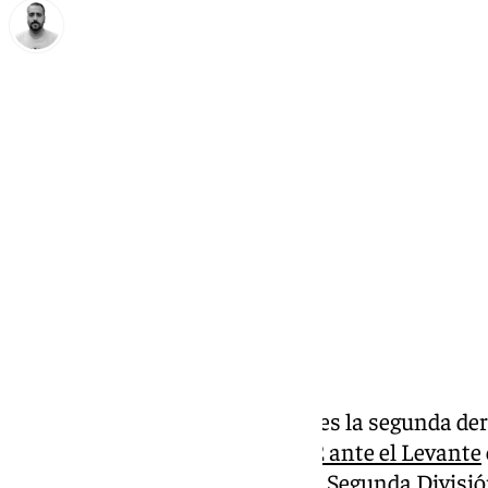
Pedro Jiménez
miércoles, 27 noviembre 2024, 22:41
Compartir:
El Málaga cosechó este miércoles la segunda der
blanquiazules
perdieron por 4-2 ante el Levante
correspondía a la 13ª jornada de Segunda División