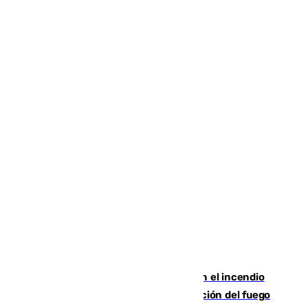
Activado el nivel 2 de emergencia en el incendio
forestal de Niebla por la compleja evolución del fuego