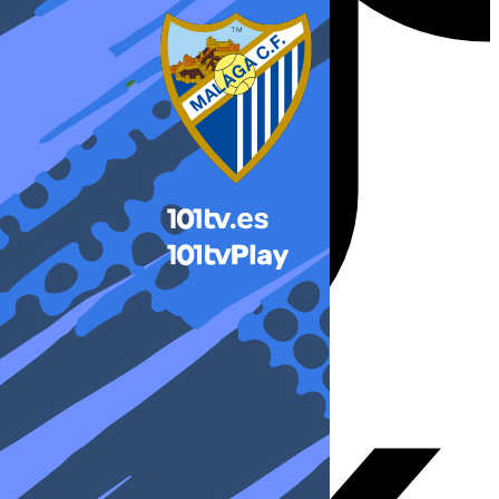
X-twitter