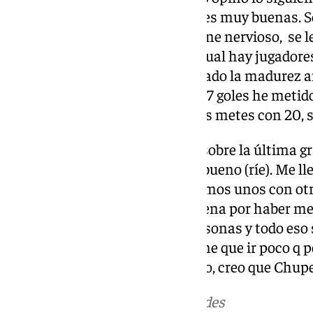
Antoñito, tiene unas condiciones muy buenas. Se 
tiene temple y calidad. No se pone nervioso, se l
entrenamiento. En el fútbol actual hay jugadores 
31 o antes. A lo mejor les ha llegado la madurez a
llegar a un nivel más alto. Con 27 goles he meti
llamaron muchos equipos. Si los metes con 20, se
Por último tuvo unas palabras sobre la última gr
blanquiazul: «Es un personaje bueno (ríe). Me ll
dos buenas cabezas y nos metemos unos con ot
ha venido y me dio la enhorabuena por haber met
chicos, encima, son buenas personas y todo eso s
área y lo está demostrando. Tiene que ir poco q 
todo jugador le llega el momento, creo que Chup
Más noticias de
101TV
en las redes