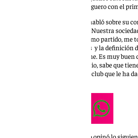
sensaciones en este arranque liguero con el pri
En primer lugar, el malagueño habló sobre su c
prometedor Antoñito Cordero: «Nuestra sociedad
‘Codi’ (Cordero-Dioni). En el último partido, me t
muy buena, con el robo de Yanis y la definición d
pies en el suelo y creo que lo tiene. Es muy buen 
veo mucho mucho en el gimnasio, sabe que tiene
hemos dicho que se quede, es el club que le ha da
decisión es personal».
Sobre Aaron Ochoa, el delantero opinó lo siguie