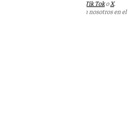
sociales:
Instagram
,
Facebook
,
Tik Tok
o
X
.
Puedes ponerte en contacto con nosotros en el
correo
informativos@101tv.es
Tags:
Últimas noticias