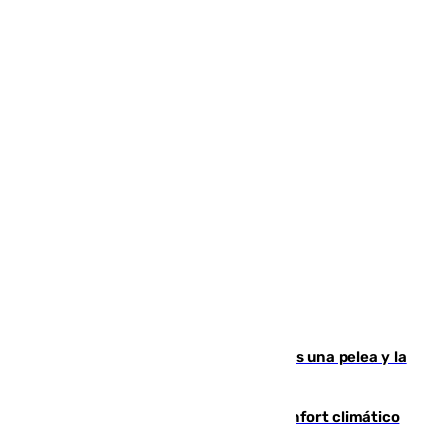
Tensión en la prisión de Alhaurín tras una pelea y la
incautación de un punzón
Málaga contabiliza 148 zonas de confort climático
para enfrentar las altas temperaturas