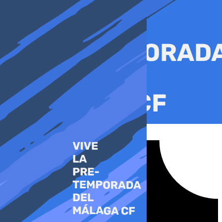
Ir
al
contenido
Tiktok