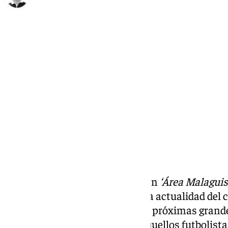
Ignacio Pérez
martes, 24 septiembre 2024, 09:27
Compartir:
La entrevista de Dioni Villalba en
‘Área Malaguis
delantero, además de analizar la actualidad del
momento en el que repasó a las próximas grand
poniendo especial énfasis en aquellos futbolist