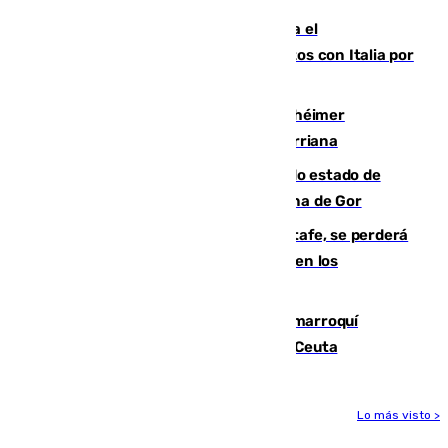
Marlaska notifica a la Unión Europea el
restablecimiento de controles fronterizos con Italia por
vía aérea y marítima
Hallan sin vida al granadino con Alzhéimer
desaparecido hace una semana en Churriana
Encuentran un cadáver en avanzado estado de
descomposición en la localidad granadina de Gor
Christantus Uche, delantero del Getafe, se perderá
toda la temporada por varias fracturas en los
ligamentos de su rodilla derecha
Expulsado de España un ciudadano marroquí
condenado por allanar una vivienda en Ceuta
Lo más visto >