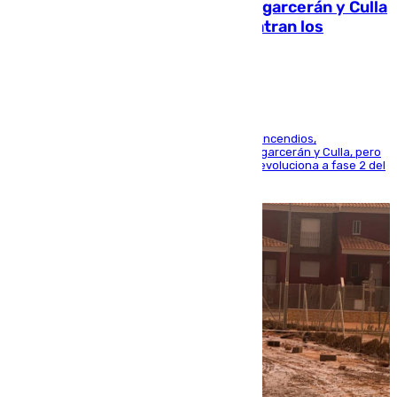
Incendios de Castellón: Sierra Engarcerán y Culla
evolucionan positivamente y centran los
esfuerzos en Tírig
La UME se suma al operativo de control de los incendios,
progresando adecuadamente los de Sierra Engarcerán y Culla, pero
centrando todo el empeño en el de Culla, que evoluciona a fase 2 del
PEIF