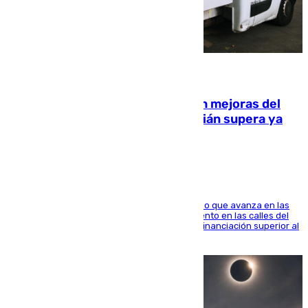
08.08.2026
La inversión del Ayuntamiento en mejoras del
entorno del Prado de San Sebastián supera ya
1.600.000 euros
El consistorio, a través de Emasesa, ha indicado que avanza en las
obras de renovación de las redes de saneamiento en las calles del
entorno del Prado, contando la zona con una financiación superior al
millón y medio de euros