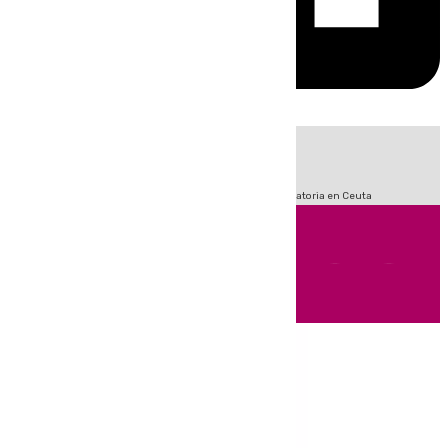
HOY
|
Sucesos
Fútbol
LaLiga
Primera División
Crisis Migratoria en Ceuta
Andalucía