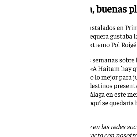
Antequera y Marbella, buenas p
Los dos clubes de la provincia instalados en Pr
en el extremo marroquí. En Antequera gustaba la 
Haitam, aunque
la llegada del extremo Pol Roigé 
Pellicer se pronunció hace unas semanas sobre l
quien tendrá la última palabra: «A Haitam hay q
que tomarlas conjuntas y viendo lo mejor para jug
malaguista. En caso de que los destinos presen
este decida no marcharse del Málaga en este mer
desde el club, por lo que el marroquí se quedaría 
cara a la segunda vuelta.
Descubre más noticias de 101Tv en las redes soc
Tok
o
X
. Puedes ponerte en contacto con nosotro