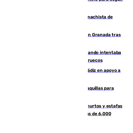
al frente de la FIFA
Pedro Sánchez condena el crimen machista de
Benahavís
Angustioso rescate de una familia en Granada tras
caer su coche por un terraplén
Fallece un joven tras caer al mar cuando intentaba
entrar en parapente a Ceuta desde Marruecos
CIES NO moviliza a la provincia de Cádiz en apoyo a
la respuesta humanitaria de Ceuta
El mercado de Jerez refrigera sus taquillas para
facilitar las compras a sus visitantes
Detenida una pareja por presuntos hurtos y estafas
en Málaga tras ser descubiertos con más de 6.000
euros