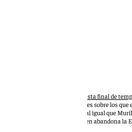
Pedro Jiménez
viernes, 17 enero 2025, 13:42
Compartir:
Moussa Diarra jugará cedido hasta final de temp
maliense era uno de los jugadores sobre los que 
escenario de cesión. El central, al igual que Mur
primera vuelta y es Moussa quien abandona la 