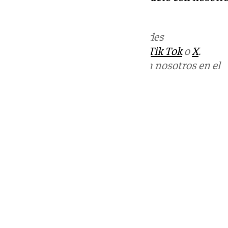
informativos@101tv.es
Más noticias de
101TV
en las redes
sociales:
Instagram
,
Facebook
,
Tik Tok
o
X
.
Puedes ponerte en contacto con nosotros en el
correo
informativos@101tv.es
Tags:
Últimas noticias