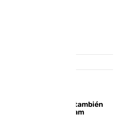
Andalucía
El Málaga se plantea también
una cesión para Haitam