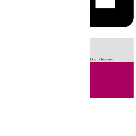
HOY
|
Fútbol
Primera División
Crisis Migratoria en Ceuta
LaLiga
Sucesos
Andalucía