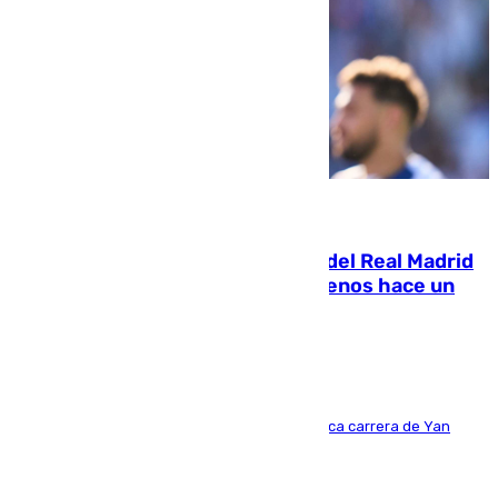
07.08.2026
El fichaje más caro de la historia del Real Madrid
costaba 105 millones de euros menos hace un
año y jugaba en Leganés
Del filial pepinero a récord absoluto: la meteórica carrera de Yan
Diomande en solo doce meses