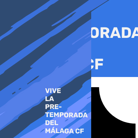
Ir
al
contenido
Tiktok