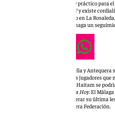
Marbella es un sitio apetecible y práctico para e
marbellí milita en Primera RFEF y existe cordia
tras el partido de Copa celebrado en La Rosaleda
provincia, lo que facilita que se haga un seguim
En la categoría de bronce Marbella y Antequera 
en Martiricos para ‘foguear’ a los jugadores qu
podría no ser el único, pues con Haitam se podría
maliense como adelantó
Málaga Hoy
. El Málaga
recuperar sensaciones tras superar su última les
semana
) y el destino sería Primera Federación.