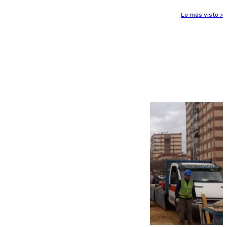
Lo más visto >
Más noticias
Ver más >