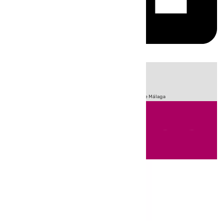
HOY
|
Fútbol
Sucesos
Primera División
Incendios
Feria de Málaga
Andalucía