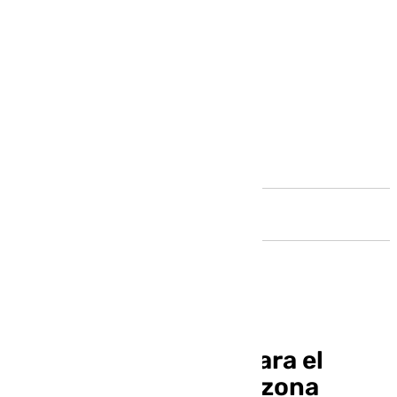
Andalucía
Entradas a la venta para el
Estepona-Málaga en zona