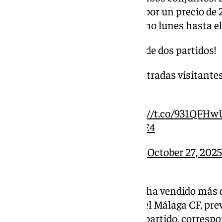
podrán adquirir dichos boletos por un precio de 2
Rosaleda, disponibles este mismo lunes hasta el
¡Semana de Copa! ¡Semana de dos partidos!
Ya están disponibles las entradas visitante
y para el
#CastellónMálaga
️
Más información
https://t.co/931QFH
pic.twitter.com/SDa5cj6ME4
— Málaga CF (@MalagaCF)
October 27, 2025
Por su parte, el CD Estepona ya ha vendido más 
enfrentamiento copero contra el Málaga CF, prev
de octubre a las 21.00 horas. El partido, corresp