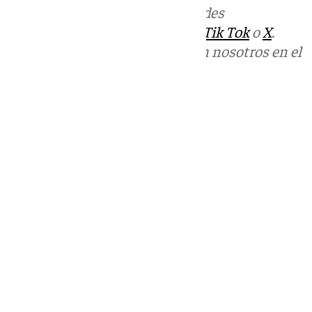
Más noticias de
101TV
en las redes
sociales:
Instagram
,
Facebook
,
Tik Tok
o
X
.
Puedes ponerte en contacto con nosotros en el
correo
informativos@101tv.es
Tags:
Últimas noticias