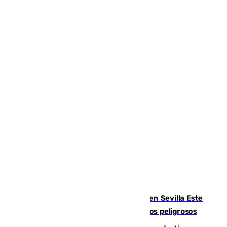
Reabierto el parque canino cerrado en Sevilla Este
tras detectarse alimentos con elementos peligrosos