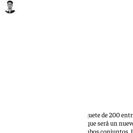
Ignacio Pérez
lunes, 27 octubre 2025, 15:03
Compartir:
El
Málaga CF
ha recibido un paquete de 200 entr
para este próximo jueves, en el que será un nuev
choque del pasado año entre ambos conjuntos.