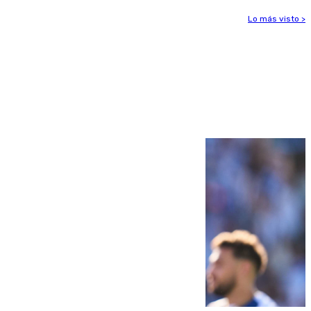
Lo más visto >
Más noticias
Ver más >