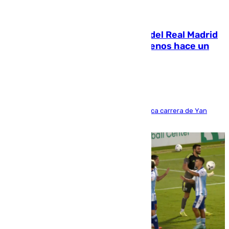
07.08.2026
El fichaje más caro de la historia del Real Madrid
costaba 105 millones de euros menos hace un
año y jugaba en Leganés
Del filial pepinero a récord absoluto: la meteórica carrera de Yan
Diomande en solo doce meses