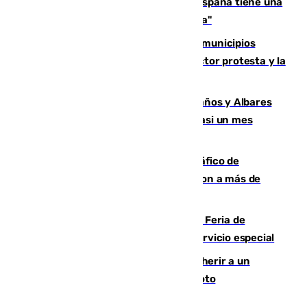
Javier Fernández: "El Gobierno de España tiene una
preocupación y una prioridad con Sevilla"
Las ferias de verano de numerosos municipios
andaluces se quedan sin cohetes: el sector protesta y la
Junta mantiene el protocolo
Los ministros Marlaska, Robles, Bolaños y Albares
comparecerán por las crisis de Ceuta casi un mes
después
Cae una de las mayores redes de tráfico de
personas y droga en España: introdujeron a más de
2.000 migrantes de forma ilegal
¿Hasta qué hora abre el Metro en la Feria de
Málaga? Consulta las frecuencias del servicio especial
Detenido un hombre en Málaga por herir a un
Guardia Civil tras atropellarle con su moto