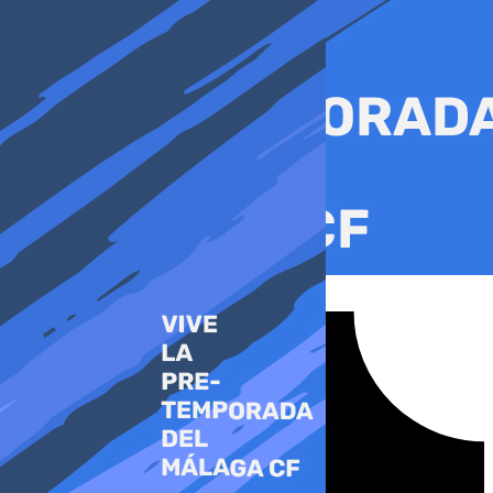
Ir
al
contenido
Tiktok