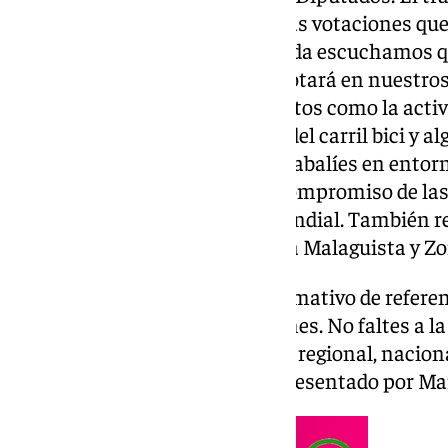
tarifa de la luz son algunas de las votaciones que 
Junts junto a PP y Vox. Enseguida escuchamos 
sobre esto que desde luego se notará en nuestros 
repasamos también otros asuntos como la activ
la capital, las obras de pintado del carril bici y 
protagonismo: la presencia de jabalíes en entor
noticia estrella sin duda es el compromiso de las
obras de la Rosaleda para el Mundial. También 
los programas de esta casa Área Malaguista y Z
Las noticias de 101tv es el informativo de refere
Desde las 20.00 de lunes a viernes. No faltes a la
relevantes en los ámbitos local, regional, naciona
deportivo y la Semana Santa. Presentado por Ma