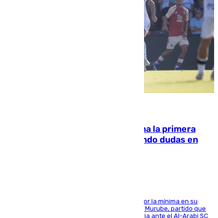
07.08.2026
El Málaga cae ante el Ceuta y suma la primera
derrota de la pretemporada dejando dudas en
defensa
El cuadro dirigido por Juanfran Funes perdió por la mínima en su
envite contra el conjunto caballa en el Alfonso Murube, partido que
se disputó un día después de su primera victoria ante el Al-Arabi SC