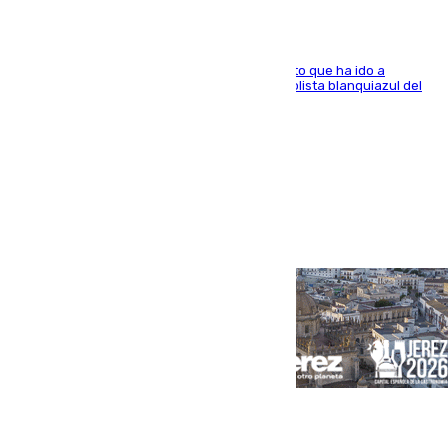
El centrocampista marbellí es ‘padre’ de un gato que ha ido a
recoger a Vigo y su nombre es como el exfutbolista blanquiazul del
Arroyo de la Miel
Portada