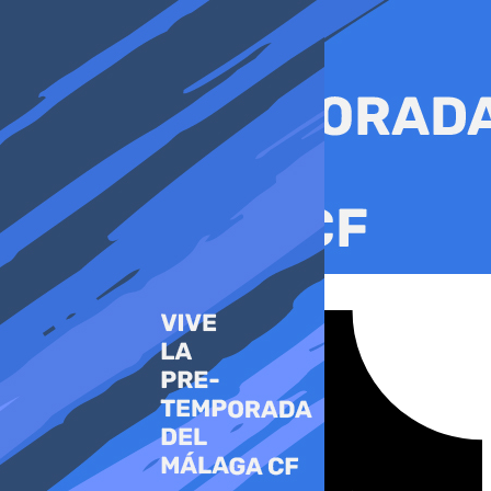
Ir
al
contenido
Tiktok