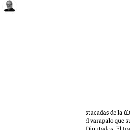
Francisco Marmolejo
sábado, 25 enero 2025, 10:00
Compartir:
Repasamos las noticias más destacadas de la 
marcada en clave nacional por el varapalo que s
miércoles en el Congreso de los Diputados. El tra