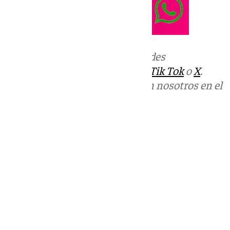
Más noticias de
101TV
en las redes
sociales:
Instagram
,
Facebook
,
Tik Tok
o
X
.
Puedes ponerte en contacto con nosotros en el
correo
informativos@101tv.es
Tags:
Últimas noticias