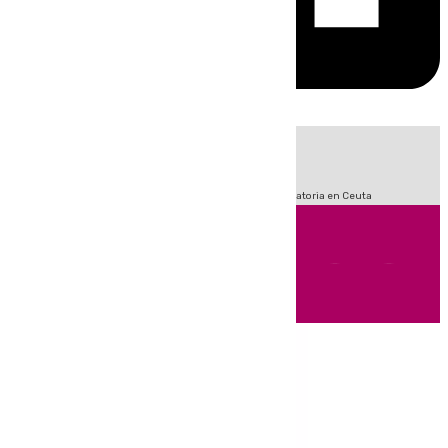
HOY
|
Fútbol
Sucesos
LaLiga
Primera División
Crisis Migratoria en Ceuta
Andalucía