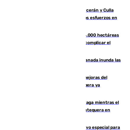
Incendios de Castellón: Sierra Engarcerán y Culla
evolucionan positivamente y centran los esfuerzos en
Tírig
El incendio de Niebla ya supera las 4.000 hectáreas
afectadas y "se espera que se vuelva a complicar el
fuego"
Una tormenta en la provincia de Granada inunda las
calles de Puebla de Don Fadrique
La inversión del Ayuntamiento en mejoras del
entorno del Prado de San Sebastián supera ya
1.600.000 euros
El taró tiñe de niebla la costa de Málaga mientras el
calor se concentra en el interior con Antequera en
aviso amarillo
La Guardia Civil prepara un dispositivo especial para