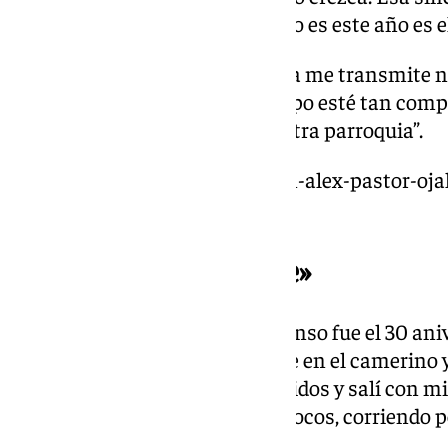
equipo haga cosas grandes, si no es este año es el
Valores del equipo: “Este Málaga me transmite no
vivir en esta ciudad. Que el equipo esté tan com
una alegría a la afición. Es nuestra parroquia”.
https://www.101tv.es/ambicion-alex-pastor-oja
primera-he-venido-para-eso/
«Una piña envidiable»
Ascenso del Málaga: “En el ascenso fue el 30 ani
estábamos sin hablar con nadie en el camerino y
tocó salir ya estábamos ascendidos y salí con m
marcó el Málaga nos volvimos locos, corriendo por
enteró y se formó algo de ruido”.