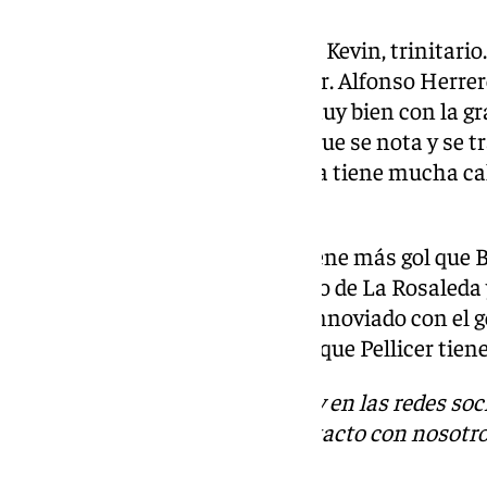
Jugadores favoritos: “Yo soy pro Kevin, trinitario
descaro. Me encanta ese jugador. Alfonso Herrer
jugando en Segunda. Se porta muy bien con la gr
piña envidiable, una conexión que se nota y se
gusta mucho lo que hace. Ochoa tiene mucha cal
mucho también”.
Chupete: “Yo creo que
Chupe
tiene más gol que B
Tenemos una apuesta mi vecino de La Rosaleda 
comida en Asador Iñaki. Está ennoviado con el g
en racha hay que dejarlos. Creo que Pellicer tien
Descubre más noticias de 101Tv en las redes soc
Tok
o
X
. Puedes ponerte en contacto con nosotro
informativos@101tv.es