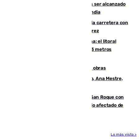
Un futbolista de 24 años muere tras ser alcanzado
por un rayo durante un partido en Tailandia
Muere un conductor tras salirse de la carretera con
su turismo en la A-480 a la altura de Jerez
Julio supera a junio en basura marina: el litoral
occidental malagueño recoge más de 33 metros
cúbicos de residuos
El Cádiz se afila ante un Granada en obras
La nueva presidenta del Parlamento, Ana Mestre,
hace parada institucional en Cádiz
Estabilizado el incendio forestal de San Roque con
19 familias aún desalojadas y un domicilio afectado de
gravedad
Lo más visto >