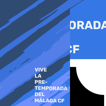
Ir
al
contenido
Tiktok