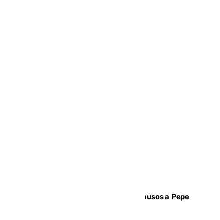
Granada despide con lágrimas y aplausos a Pepe
Habichuela