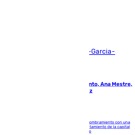
Más noticias
Ver más >
05.08.2026
La nueva presidenta del Parlamento, Ana Mestre,
hace parada institucional en Cádiz
Ana Mestre estrena su agenda oficial tras su nombramiento con una
doble visita a la Diputación Provincial y al Ayuntamiento de la capital
para sellar una etapa de colaboración y diálogo