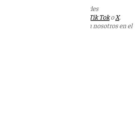
Más noticias de
101TV
en las redes
sociales:
Instagram
,
Facebook
,
Tik Tok
o
X
.
Puedes ponerte en contacto con nosotros en el
correo
informativos@101tv.es
Tags:
Últimas noticias