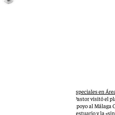
Pedro Jiménez
martes, 14 enero 2025, 11:23
Compartir:
Este lunes hubo
dos invitados especiales en Ár
jugador del primer equipo Álex Pastor visitó el pl
Pepe. El malagueño mostró su apoyo al Málaga C
cosas» gracias al ambiente del vestuario y la «sin