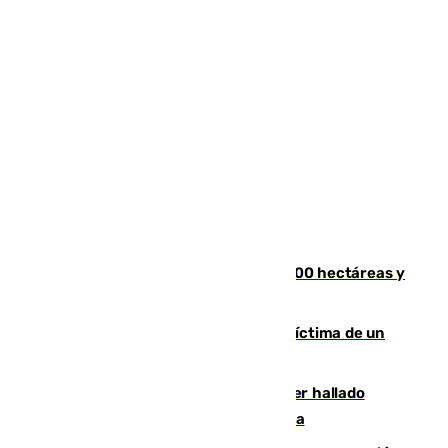
El incendio de Niebla alcanza las 8.000 hectáreas y
mantiene desalojadas a 474 personas
El tenista checho Lehecka, nueva víctima de un
Rafa Jódar que está siendo imparable
Muere un hombre de 58 años tras ser hallado
inconsciente en una piscina en Cómpeta