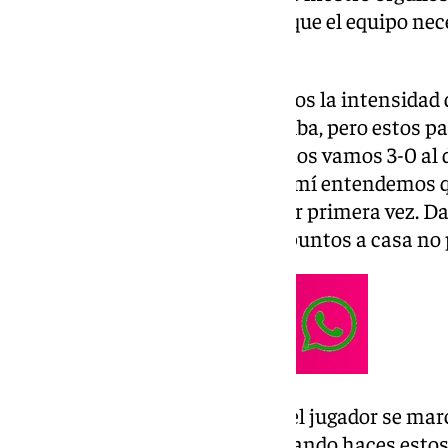
compañeros, aunque entiende que el equipo nece
ofensiva.
Valoración del partido: «Sabíamos la intensidad 
presiona mucho y te hace ir arriba, pero estos par
puede reprochar nada, porque nos vamos 3-0 al 
aunque esto va de pegada. Para mí entendemos 
han metido gol fuera de casa por primera vez. Da
Si nos hubiésemos ido los tres puntos a casa no
Pese a empatar ante el Racing, el jugador se ma
dejado escapar dos puntos: «Cuando haces estos 