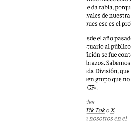
porque es contra el líder, pero me da rabia, por
ganado el respeto de todos los rivales de nuestra
tienes ocasiones y no lo haces, pues ese es el pr
Cambio del equipo: «Creo que desde el año pasa
Se hizo algo difícil de abrir el vestuario al públi
dadas si las cosas no salía. La afición se fue con
es que nunca vamos a bajar los brazos. Sabemo
donde estamos, que es en Segunda División, que 
encima hemos coincidido un buen grupo que no 
bajará los brazos por su Málaga CF».
Más noticias de
101TV
en las redes
sociales:
Instagram
,
Facebook
,
Tik Tok
o
X
.
Puedes ponerte en contacto con nosotros en el
correo
informativos@101tv.es