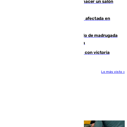
Un tribunal federal impide a Trump hacer un salón
de baile en la Casa Blanca
Incendios de Castellón: la superficie afectada en
Tírig roza las 400 hectáreas
Muere un peatón tras ser atropellado de madrugada
en la carretera A-7 a su paso por Málaga
El Granada cierra su puesta a punto con victoria
Lo más visto >
Más noticias
Ver más >