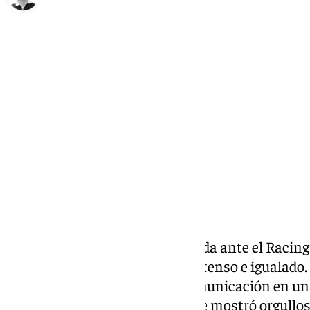
Ignacio Pérez
domingo, 24 noviembre 2024, 00:22
Compartir:
El Málaga empató en La Rosaleda ante el Racing d
categoría, en un partido muy intenso e igualado
hablado ante los medios de comunicación en un
centrocampista. El onubense se mostró orgulloso