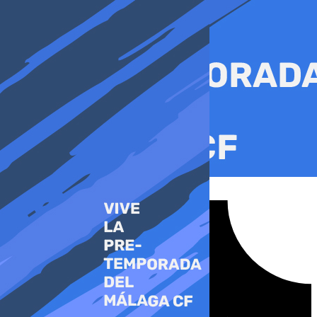
Ir
al
contenido
Tiktok