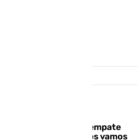
Andalucía
Manu Molina, tras el empate
ante el Racing: «Si nos vamos