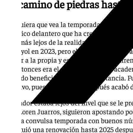
Un camino de piedras hasta a
Cualquiera que vea la temporada de Chupete
del típico delantero que ha crecido con todo 
nada más lejos de la realidad. El jugador te
Espanyol en 2023, pero el club ejecutó una
similar a la propia y esto le llevó a un enfr
por entonces era el responsable de la acade
saliendo beneficiado en última instancia. 
directivo, pues poco tiempo después acabó 
El jugador estaba lejos del nivel que se le p
todo, Loren Juarros, siguieron apostando p
aquella convulsa temporada con buenos núme
consiguió una renovación hasta 2025 despué