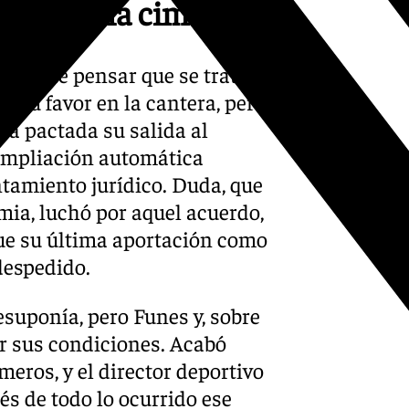
lcanzar la cima
 puede pensar que se trata
a su favor en la cantera, pero
nía pactada su salida al
 ampliación automática
entamiento jurídico. Duda, que
mia, luchó por aquel acuerdo,
Fue su última aportación como
despedido.
resuponía, pero Funes y, sobre
or sus condiciones. Acabó
ros, y el director deportivo
s de todo lo ocurrido ese