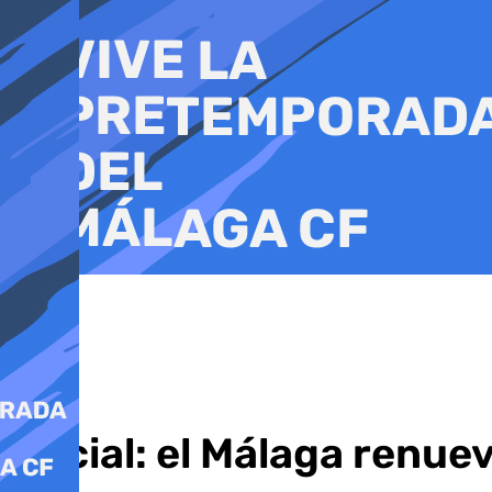
Ir
al
contenido
Oficial: el Málaga renu