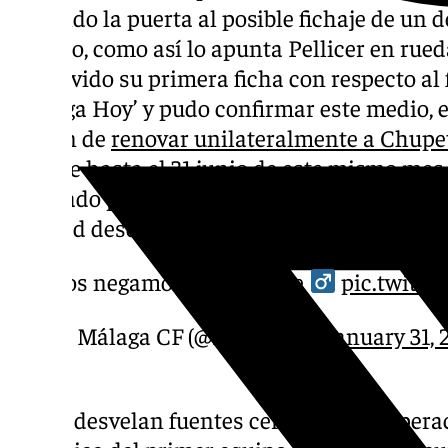
abriendo la puerta al posible fichaje de un 
variado, como así lo apunta Pellicer en rued
ha movido su primera ficha con respecto al 
‘Málaga Hoy’ y pudo confirmar este medio, e
opción de
renovar unilateralmente a Chupe
vigente hasta el 31 junio de este mismo mes.
realizado por el punta ha adelantado este pr
entidad desde este momento y haciéndolo of
Nos negamos a dejar el te ‍
pic.twitt
— Málaga CF (@MalagaCF)
January 31, 
Según desvelan fuentes cercanas a la operac