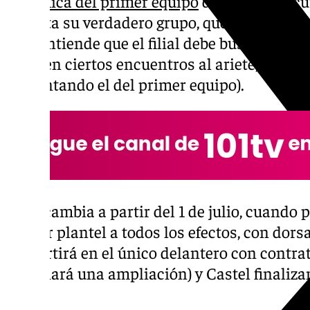
dinámica del primer equipo
durante este cu
de vista su verdadero grupo, que es el Atléti
club entiende que el filial debe buscar el as
bajar en ciertos encuentros al ariete, que ll
(19 contando el del primer equipo).
Todo cambia a partir del 1 de julio, cuando p
primer plantel a todos los efectos, con dors
convertirá en el único delantero con contrat
negociará una ampliación) y Castel finaliza