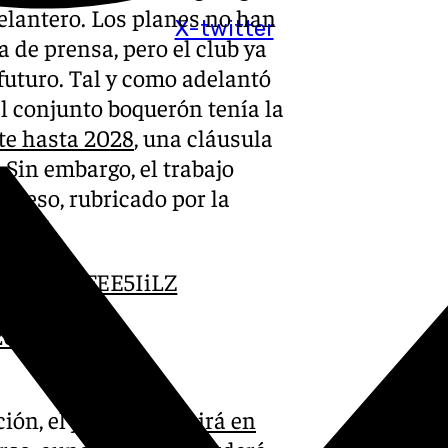
delantero. Los planes no han
X-twitter
a de prensa, pero el club ya
futuro. Tal y como adelantó
l conjunto boquerón tenía la
te hasta 2028
, una cláusula
 Sin embargo, el trabajo
oceso, rubricado por la
icial.
er.com/YOFEE5IiLZ
2025
ión, el jugador
seguirá en