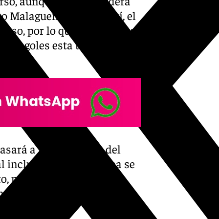
rso, aunque nunca perderá
co Malagueño. Este año sí, el
censo, por lo que no descartan
eva 18 goles esta temporada
asará a ser futbolista del
al incluido. De esta forma se
o, pues Roko, Dioni (se
n en 2025.