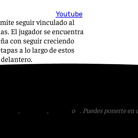
Youtube
mite seguir vinculado al
s. El jugador se encuentra
eña con seguir creciendo
apas a lo largo de estos
 delantero.
s
 Puedes ponerte en contacto
v.es
tagram
,
Facebook
,
Tik Tok
o
X
. Puedes ponerte en 