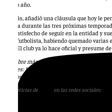
mismo año.
Además, añadió una cláusula que hoy le per
Málaga durante las tres próximas temporada
muy satisfecho de seguir en la entidad y su
como futbolista, habiendo quemado varias et
años. El club ya lo hace oficial y presume de
Descubre más noticias de 101Tv en las rede
sociales:
Instagram
,
Facebook
,
Tik Tok
o
X
.
con nosotros en el correo
informativos@101t
Más noticias de
101TV
en las redes sociales:
Ins
correo
informativos@101tv.es