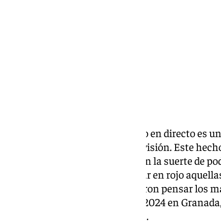
lunes, 27 enero 2025, 09:58
Compartir:
Dicen que presenciar un partido en directo es 
distinta a la de hacerlo por televisión. Este he
aquellos privilegiados que tienen la suerte de p
visitante, quienes suelen marcar en rojo aquella
pueden desplazarse. Esto debieron pensar los m
plantaron aquel 27 de enero de 2024 en Granada
especiales por diversos motivos.