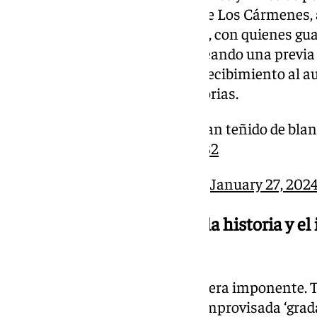
puesta, llenaban los aledaños de Los Cármenes, 
propios aficionados rojiblancos, con quienes gua
unieron a la fiesta del fútbol, creando una previ
espectacular y multitudinario recibimiento al 
guardarán a fuego en sus memorias.
¡Las calles de Granada se han teñido de blan
pic.twitter.com/9sx0xuxvB2
— Málaga CF (@MalagaCF)
January 27, 202
El partido, una postal para la historia y el
legendario
Al acceder al estadio, la imagen era imponente. T
era malaguista, haciendo una improvisada ‘grada