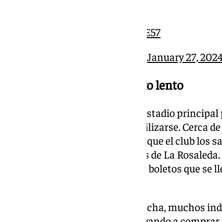
mejores.
,
pic.twitter.com/MlA8EThE57
— Málaga CF (@MalagaCF)
January 27, 202
Un viaje que se coció a fuego lento
Desde que el Granada cedió su estadio principal 
aficionados comenzaron a movilizarse. Cerca de
los primeros billetes el día en el que el club los 
grandes colas en los alrededores de La Rosaleda. 
enviado 3.200 localidades, unos boletos que se l
de la disputa del partido.
Conforme se iba acercando la fecha, muchos in
interesarse por la situación, llegando a comprar