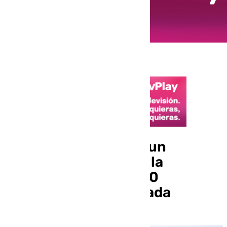
Se cumple un año de un
desplazamiento para la
historia: más de 5.000
malaguistas en Granada