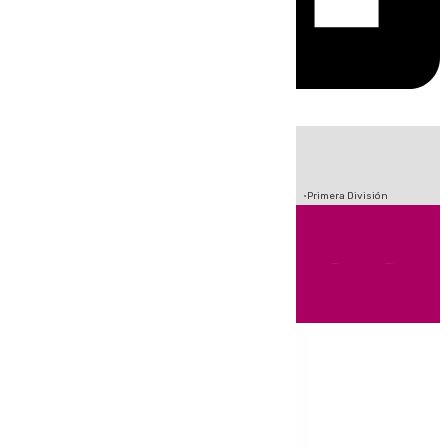
HOY
|
Crisis Migratoria en Ceuta
Sucesos
Fútbol
Incendios
Primera División
Andalucía