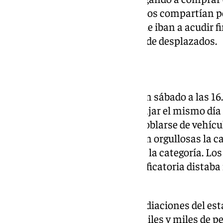
Granada. Este hecho, que muchos compartían por 
gran cantidad de aficionados que iban a acudir f
hacía indetectable la cifra final de desplazados.
La llegada del gran día
La Federación puso el partido un sábado a las 16.
para que muchos decidiesen viajar el mismo día 
temprano, la A-92 comenzó a poblarse de vehícu
así como personas que portaban orgullosas la ca
importar la situación, el rival ni la categoría. Los
grande, aunque la realidad clasificatoria distaba
respiraba.
Una vez instalados en las inmediaciones del es
de la magnitud de aquel viaje. Miles y miles de p