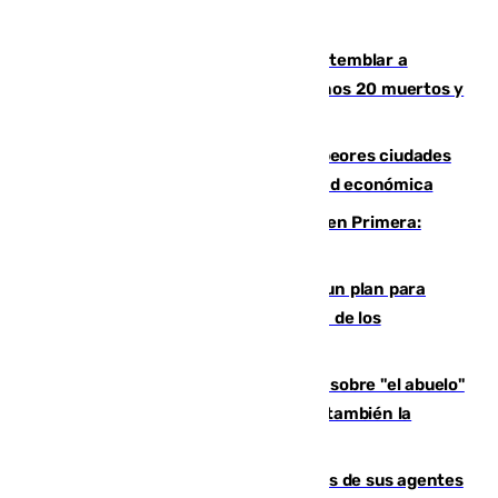
Un terremoto de magnitud 7,4 hace temblar a
Colombia: edificios derrumbados, al menos 20 muertos y
varios desaparecidos
Marbella, Jerez y Sevilla: entre las peores ciudades
españolas para emprender una actividad económica
Alerta en el Málaga para el estreno en Primera:
Calero y Dotor, lesionados
Ceuta pide al Gobierno de Sánchez un plan para
"recuperar la normalidad" y la expulsión de los
migrantes restantes
El reportaje en The New York Times sobre "el abuelo"
Paco de la Torre: "Transformó Málaga, ¿también la
arruinó?"
La Guardia Civil cancela los permisos de sus agentes