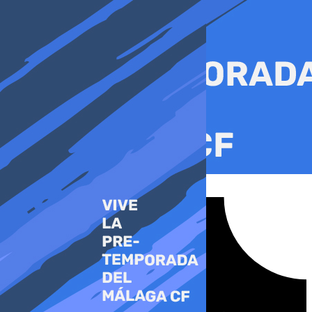
Ir
al
contenido
Tiktok