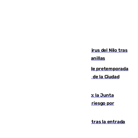
Málaga refuerza la vigilancia por el virus del Nilo tras
detectar un mosquito positivo en Campanillas
Málaga-Ceuta: cuarto compromiso de pretemporada
de los blanquiazules en busca del Trofeo de la Ciudad
Autónoma
Málaga, en alerta por el virus del Nilo: la Junta
decreta Campanillas como zona de alto riesgo por
varios casos recientes
El Gobierno registra 1.342 menores tras la entrada
masiva del pasado 30 de julio