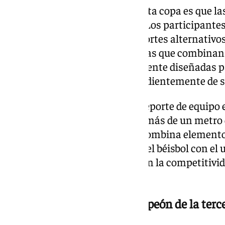
Una de las características de esta copa es que l
deportes más convencionales. Los participantes
modalidades consideradas deportes alternativos:
Futbeisbol. Se trata de disciplinas que combina
deportes y que están especialmente diseñadas p
de todos los jugadores, independientemente de su 
El KinBall, por ejemplo, es un deporte de equipo 
a la vez con una gran pelota de más de un metro 
en un campo de balonmano y combina elementos d
Futbeisbol mezcla mecánicas del béisbol con el us
modalidades buscan romper con la competitivida
cooperación.
El CEIP Flor de Azahar, campeón de la terc