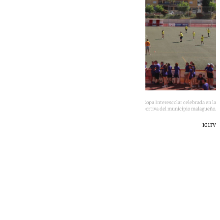
400 alumnos de seis colegios de Cártama participaron en la III Copa Interescolar celebrada en la
Ciudad Deportiva del municipio malagueño.
101TV
101 TV
viernes, 8 mayo 2026, 23:06
Compartir: