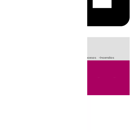
HOY
|
Fútbol
Primera División
Crisis Migratoria en Ceuta
Sucesos
Incendios
Andalucía