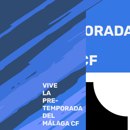
Ir
al
contenido
Tiktok