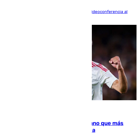
La mayoría de las comparecencias serán por videoconferencia al
residir los familiares fuera de España
07.08.2026
Juanlu Sánchez, el sexto canterano que más
dinero deja en las arcas del Sevilla