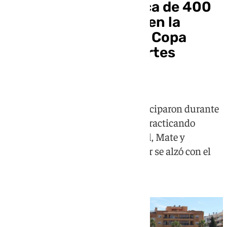
Cártama reúne a cerca de 400
alumnos de Primaria en la
tercera edición de su Copa
Interescolar de Deportes
Alternativos
Siete colegios de la localidad participaron durante
dos días en la Ciudad Deportiva practicando
disciplinas como KinBall, Colpbol, Mate y
Futbeisbol. El CEIP Flor de Azahar se alzó con el
trofeo de campeón