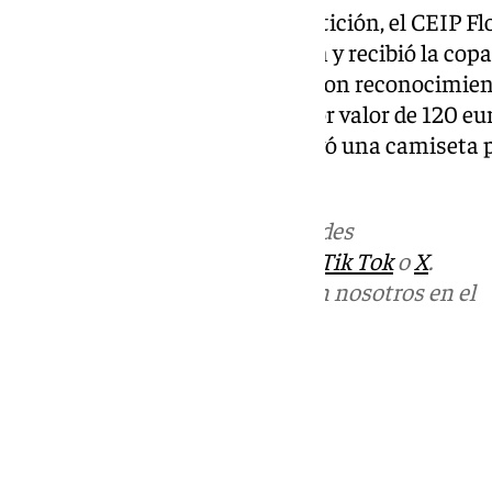
Tras las dos jornadas de competición, el CEIP F
vencedor de esta tercera edición y recibió la copa
participantes también obtuvieron reconocimient
los colegios recibieron bonos por valor de 120 e
deportivo, y cada alumno se llevó una camiseta 
identificativo de su centro.
Más noticias de
101TV
en las redes
sociales:
Instagram
,
Facebook
,
Tik Tok
o
X
.
Puedes ponerte en contacto con nosotros en el
correo
informativos@101tv.es
Tags:
Cártama
Últimas noticias