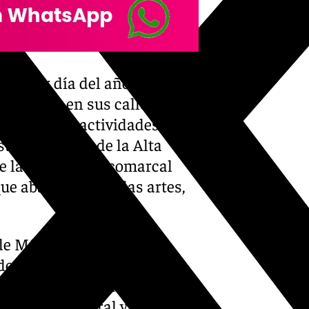
lquier día del año, pero en
 que corre en sus calles y por
repleta de actividades, es
te municipio de la Alta
e la institución comarcal
ue abarcan todas las artes,
 de Málaga, Granada o
a de Málaga que dediquen
 de sus actividades, se
u entorno natural y del