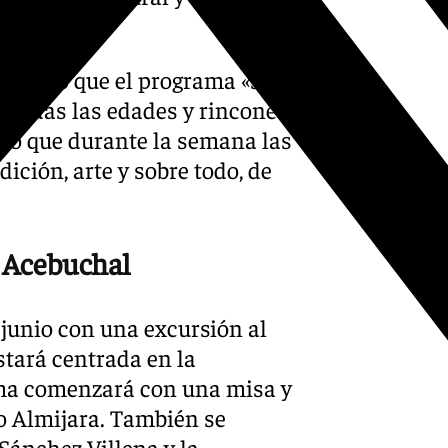
egurado que el programa «se
 todas las edades y rincones
do que durante la semana las
dición, arte y sobre todo, de
l Acebuchal
 junio con una excursión al
stará centrada en la
ama comenzará con una misa y
o Almijara. También se
ánchez Villena y la