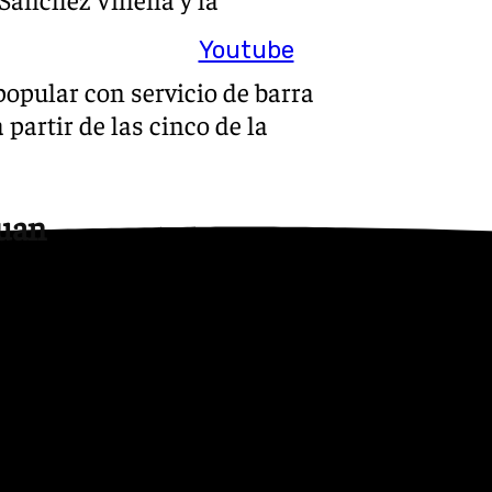
Youtube
 popular con servicio de barra
partir de las cinco de la
Juan
s familiares. Desde las seis
. Mullor Bernabéu se
a participantes de todas las
nualidades organizado por el
 encuentro de baloncesto