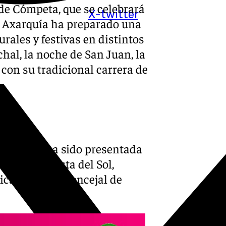
de Cómpeta, que se celebrará
X-twitter
ta Axarquía ha preparado una
ales y festivas en distintos
hal, la noche de San Juan, la
con su tradicional carrera de
 Cómpeta ha sido presentada
xarquía Costa del Sol,
ca Ruiz; y el concejal de