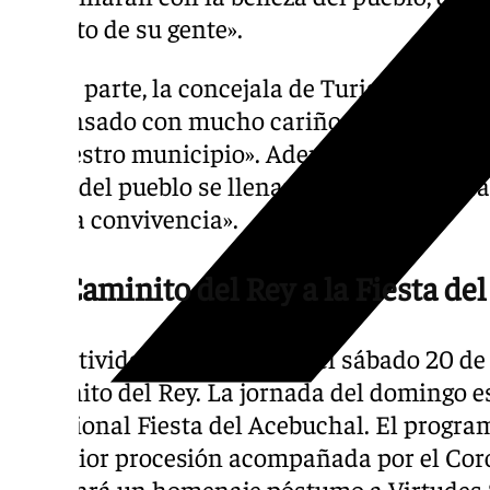
encanto de su gente».
Por su parte, la concejala de Turismo ha as
ha pensado con mucho cariño e ilusión para
de nuestro municipio». Además, ha subraya
calles del pueblo se llenarán de «música, tra
mucha convivencia».
Del Caminito del Rey a la Fiesta de
Las actividades arrancarán el sábado 20 de
Caminito del Rey. La jornada del domingo e
tradicional Fiesta del Acebuchal. El progr
posterior procesión acompañada por el Cor
celebrará un homenaje póstumo a Virtudes S