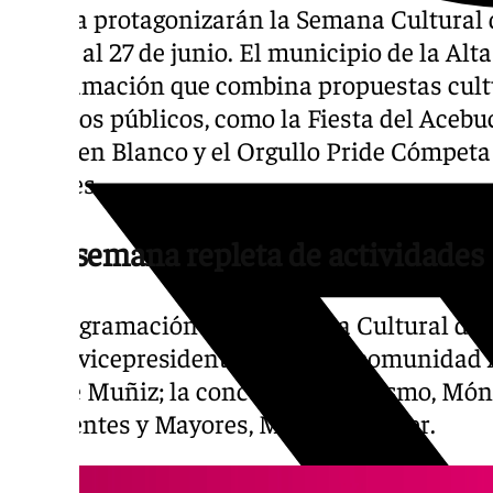
familia protagonizarán la Semana Cultural 
del 20 al 27 de junio. El municipio de la Al
programación que combina propuestas cultur
espacios públicos, como la Fiesta del Acebuc
Tarde en Blanco y el Orgullo Pride Cómpeta 
tacones.
Una semana repleta de actividades
La programación de la Semana Cultural de
por la vicepresidenta de la Mancomunidad A
Marilé Muñiz; la concejala de Turismo, Móni
Residentes y Mayores, Maurice Jonker.