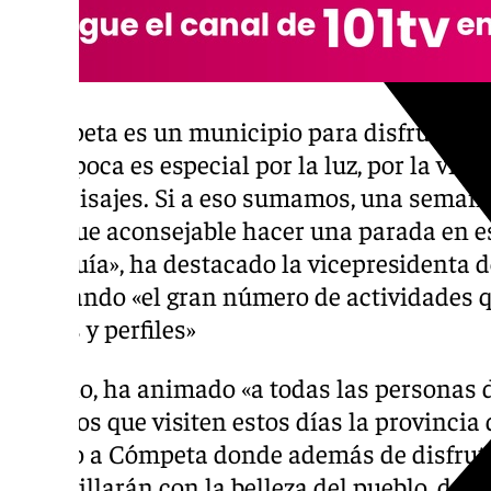
«Cómpeta es un municipio para disfrutar cua
esta época es especial por la luz, por la vida
sus paisajes. Si a eso sumamos, una semana 
más que aconsejable hacer una parada en es
Axarquía», ha destacado la vicepresidenta d
reseñando «el gran número de actividades q
fiestas y perfiles»
Por ello, ha animado «a todas las personas
aquellos que visiten estos días la provinci
alguno a Cómpeta donde además de disfrutar
maravillarán con la belleza del pueblo, de s