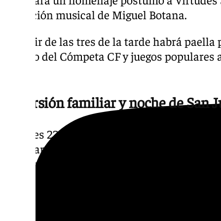
actuación musical de Miguel Botana.
A partir de las tres de la tarde habrá paella
a cargo del Cómpeta CF y juegos populares a 
tarde.
Diversión familiar y noche de San 
El lunes 22 estará dedicado a las actividade
de la tarde, el campo de fútbol municipal A
transformará en un parque acuático abierto 
edades.
El martes 23 comenzará con un taller de ma
Ayuntamiento. Por la tarde se disputará un