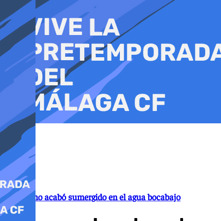
Ir
al
contenido
El turismo acabó sumergido en el agua bocabajo