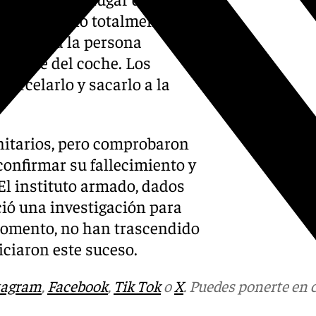
n el vehículo totalmente
ermanecía la persona
upante del coche. Los
arcelarlo y sacarlo a la
nitarios, pero comprobaron
onfirmar su fallecimiento y
 El instituto armado, dados
ició una investigación para
 momento, no han trascendido
iciaron este suceso.
tagram
,
Facebook
,
Tik Tok
o
X
. Puedes ponerte en 