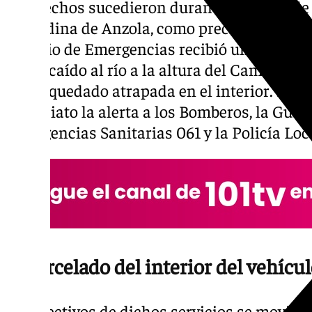
Los hechos sucedieron durante la noche de 
granadina de Anzola, como precisan desde el 
servicio de Emergencias recibió una llamad
había caído al río a la altura del Camino d
había quedado atrapada en el interior. La s
inmediato la alerta a los Bomberos, la Guard
Emergencias Sanitarias 061 y la Policía Loca
Excarcelado del interior del vehícu
Los efectivos de dichos servicios se moviliz