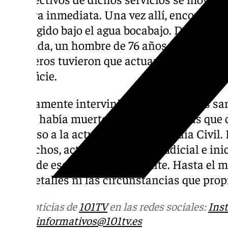
manera inmediata. Una vez allí, encontraro
sumergido bajo el agua bocabajo. Dentro p
atrapada, un hombre de 76 años, el único oc
Bomberos tuvieron que actuar para poder exc
superficie.
Rápidamente intervinieron los servicios sa
que ya había muerto. No pudieron más que c
dar paso a la actuación de la Guardia Civil.
los hechos, activó el protocolo judicial e in
tratar de esclarecer el accidente. Hasta el
más detalles ni las circunstancias que prop
Más noticias de
101TV
en las redes sociales:
Ins
correo
informativos@101tv.es