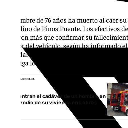
Un hombre de 76 años ha muerto al caer su 
granadino de Pinos Puente. Los efectivos de
pudieron más que confirmar su fallecimient
interior del vehículo, según ha informado e
de Andalucía. La Guardia Civil ha activado e
investiga los hechos para tratar de aclarar e
NOTICIA RELACIONADA
Encuentran el cadáver de un hombre en
el incendio de su vivienda en Lobres