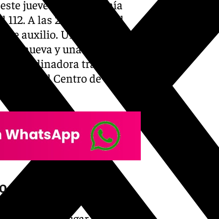
este jueves en la pedanía
112. A las 22.35 horas, el
a de auxilio. Un vehículo
e Casanueva y una persona
ala coordinadora trasladó de
ia Civil, el Centro de
l.
lo
aron hasta el lugar de