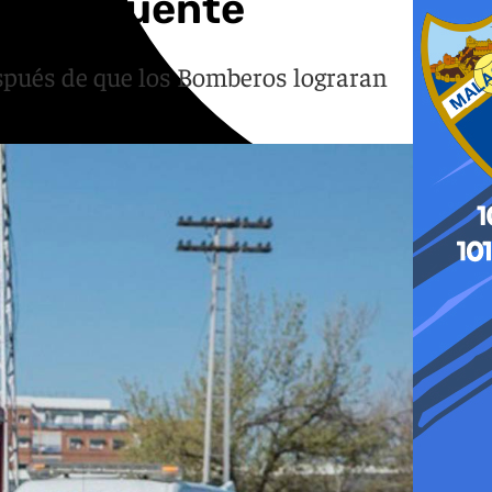
Pinos Puente
espués de que los Bomberos lograran