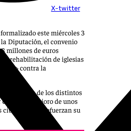
X-twitter
formalizado este miércoles 3
 la Diputación, el convenio
 8 millones de euros
 y rehabilitación de iglesias
mbatir› contra la
os alcaldes de los distintos
el grave deterioro de unos
us ciudadanos y refuerzan su