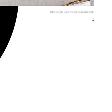
Iglesia de la Concepción y alminar árabe de Daimalos.
Ayto. de Arenas