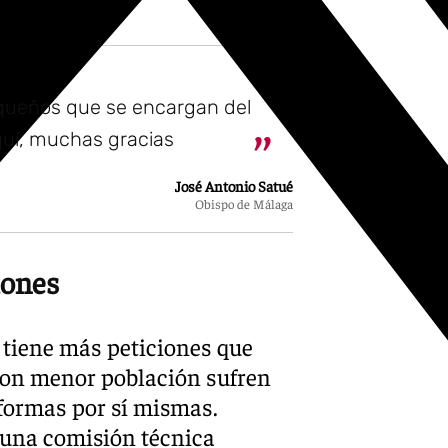
equeños que se encargan del
quí, muchas gracias
José Antonio Satué
Obispo de Málaga
iones
 tiene más peticiones que
 con menor población sufren
eformas por sí mismas.
o una comisión técnica