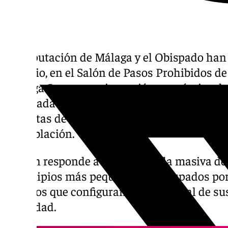
La Diputación de Málaga y el Obispado han 
de junio, en el Salón de Pasos Prohibidos de
‹Málaga Sacra›, una inyección económica de
destinada de forma íntegra a la conservación
y ermitas de la provincia, así como para ‹co
despoblación.
El plan responde a una demanda masiva de l
municipios más pequeños, preocupados por 
edificios que configuran la vida social de s
identidad.