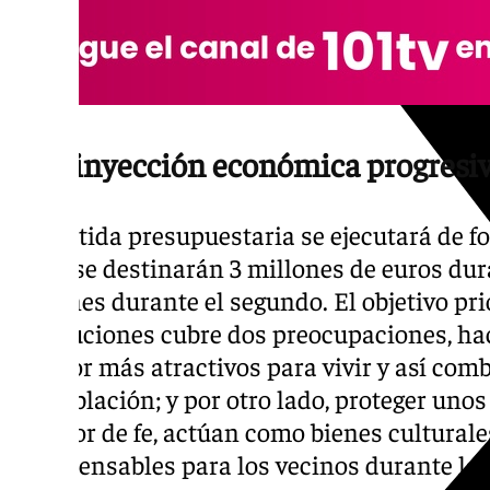
Una inyección económica progresi
La partida presupuestaria se ejecutará de 
años: se destinarán 3 millones de euros dur
millones durante el segundo. El objetivo pr
instituciones cubre dos preocupaciones, ha
interior más atractivos para vivir y así com
despoblación; y por otro lado, proteger uno
su valor de fe, actúan como bienes culturale
indispensables para los vecinos durante las