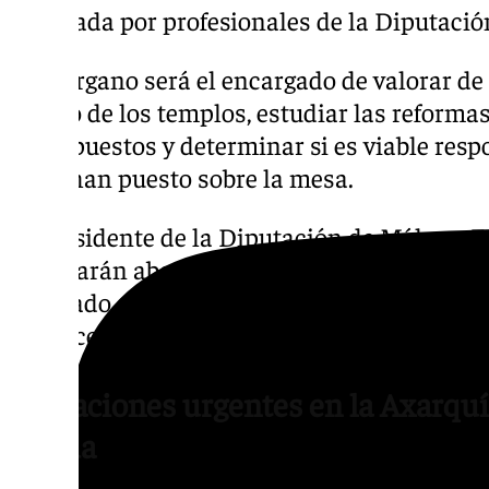
integrada por profesionales de la Diputació
Este órgano será el encargado de valorar d
estado de los templos, estudiar las reformas
presupuestos y determinar si es viable resp
ya se han puesto sobre la mesa.
El Presidente de la Diputación de Málaga, F
intentarán abordar todas las peticiones de
acordado, pero que no pueden asegurarlo ha
las necesidades de los distintos municipios
Actuaciones urgentes en la Axarquía
Ronda