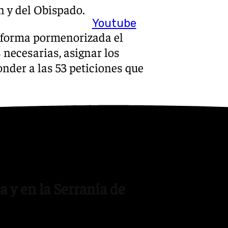
n y del Obispado.
Youtube
e forma pormenorizada el
 necesarias, asignar los
onder a las 53 peticiones que
rancisco Salado, declara que
 reformas con el presupuesto
sta que la comisión valore
.
 y en la Serranía de