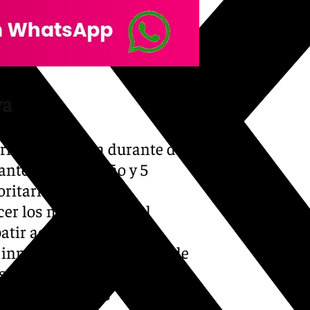
va
forma progresiva durante dos
ante el primer año y 5
ioritario de ambas
cer los municipios del
batir activamente la
s inmuebles que, más allá de
s y refugios climáticos
 épocas de altas