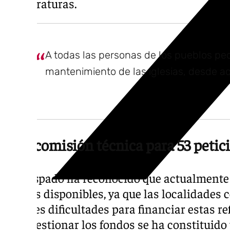
temperaturas.
A todas las personas de los pueblos p
mantenimiento de las iglesias, desde a
Una comisión técnica para 53 petic
El obispado ha reconocido que actualmente
ayudas disponibles, ya que las localidades
grandes dificultades para financiar estas r
Para gestionar los fondos se ha constituid