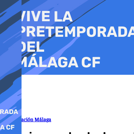
Ir
al
contenido
Despoblación Málaga