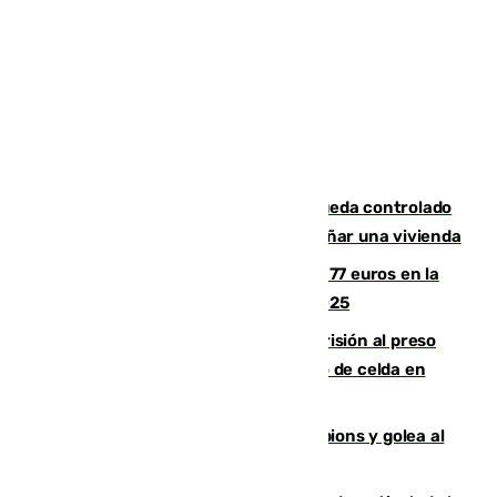
El incendio forestal de San Roque queda controlado
tras obligar a evacuar a 19 familias y dañar una vivienda
Los malagueños gastarán de media 77 euros en la
Feria de Málaga 2026, menos que en 2025
El Supremo ratifica los 17 años de prisión al preso
que mató estrangulado a su compañero de celda en
Morón
El Betis supera el examen de Champions y golea al
Arsenal en Dublín (1-3)