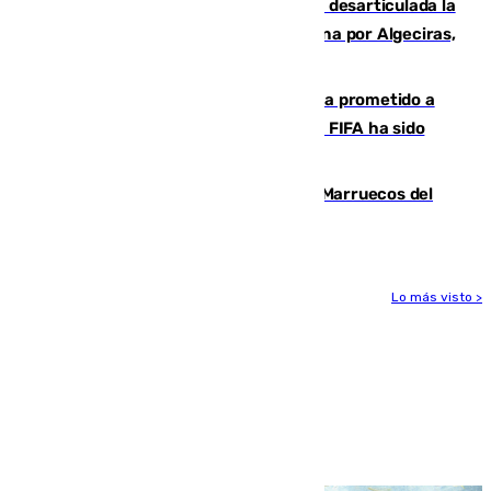
Golpe internacional al narcotráfico: desarticulada la
red que introdujo 21 toneladas de cocaína por Algeciras,
Málaga y Valencia
El Gobierno niega que Infantino haya prometido a
Marruecos la final del Mundial 2030: "La FIFA ha sido
tajante"
Podemos y Sumar piden expulsar a Marruecos del
Mundial de 2030 tras la crisis de Ceuta
Lo más visto >
Más noticias
Ver más >