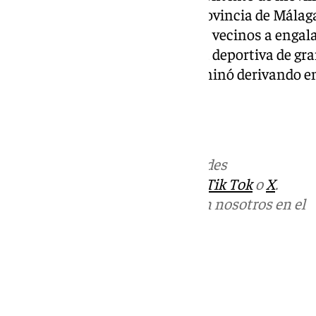
numerosos municipios de la provincia de Málaga
ayuntamientos animaron a sus vecinos a engalan
apoyar al Málaga CF en una cita deportiva de gr
Aceituno, ese llamamiento terminó derivando en
motivo deportivo que lo originó.
Más noticias de
101TV
en las redes
sociales:
Instagram
,
Facebook
,
Tik Tok
o
X
.
Puedes ponerte en contacto con nosotros en el
correo
informativos@101tv.es
Tags:
Sucesos
Últimas noticias