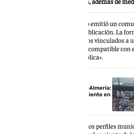
retirada inmediata de la imagen, además de medi
El PSOE de Canillas de Aceituno emitió un comu
«más firme condena» ante la publicación. La for
exhibición y difusión de símbolos vinculados a u
valores democráticos resulta incompatible con e
presidir toda comunicación pública».
NOTICIA RELACIONADA
Directo de la previa del Málaga-Almería:
recibimiento del autobús y ambiente en
los aledaños de La Rosaleda
Los socialistas recordaron que los perfiles muni