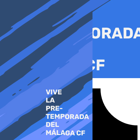
Ir
al
contenido
Tiktok