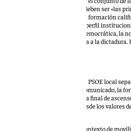
canales oficiales sostenidos por el conjunto de 
las administraciones públicas deben ser «las pr
cumplir la legalidad vigente». La formación calif
difusión de la imagen desde un perfil institucion
espíritu de la Ley de Memoria Democrática, la no
retirada de simbología vinculada a la dictadura.
el PP con mayoría absoluta.
Apoyo al Málaga CF
Pese a la crítica institucional, el PSOE local sep
deportivo al Málaga CF. En su comunicado, la fo
apoyo» al club y a su afición en la final de ascen
malaguista debe expresarse «desde los valores de
pacífica».
La polémica se produjo en un contexto de movil