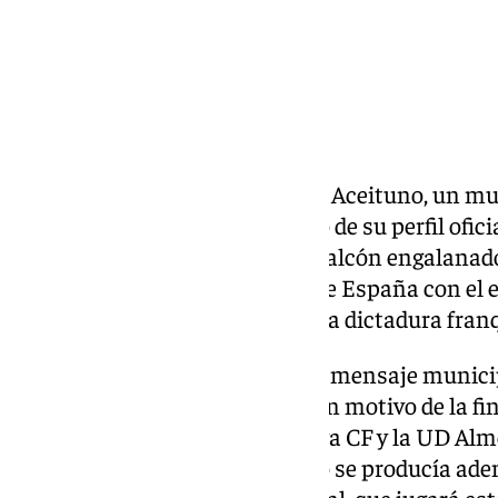
El Ayuntamiento de Canillas de Aceituno, un mu
malagueña, retiró este domingo de su perfil ofic
que incluía la fotografía de un balcón engalana
CF y, junto a ella, una bandera de España con el 
de 1978, un símbolo asociado a la dictadura fran
La imagen formaba parte de un mensaje municipa
decorar sus casas y negocios con motivo de la fi
Primera División entre el Málaga CF y la UD Alm
las 21.00 horas. El llamamiento se producía adem
selección española en el Mundial, que jugará est