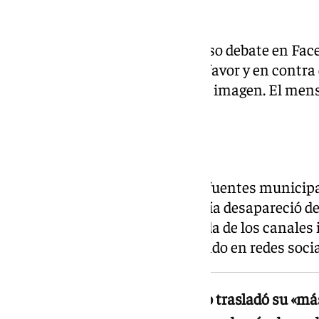
Polémica en redes
La publicación generó un intenso debate en Fa
120 comentarios de usuarios a favor y en contra 
con simbología franquista en la imagen. El mens
de la mañana del domingo.
Respuesta municipal
Preguntado por la publicación, fuentes municipa
«ya está corregido», y la fotografía desapareció de 
Ayuntamiento. Pese a su retirada de los canales i
publicación ha seguido circulando en redes socia
El PSOE de Canillas de Aceituno trasladó su «más