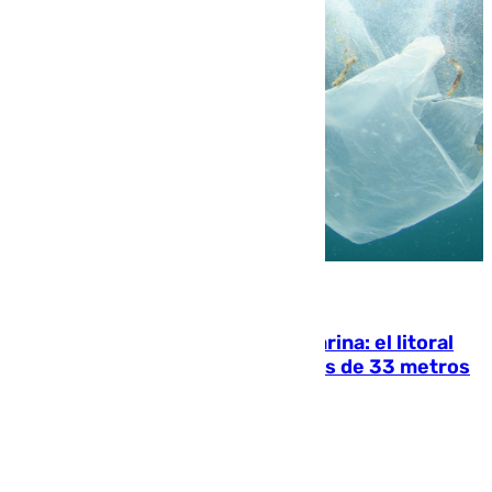
05.08.2026
Julio supera a junio en basura marina: el litoral
occidental malagueño recoge más de 33 metros
cúbicos de residuos