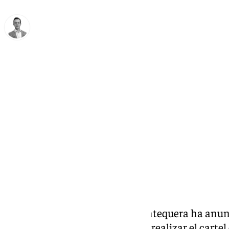
Antonio J. Palomo
jueves, 6 febrero 2025, 15:54
Compartir:
La Cofradía de la Pollinica de Antequera ha anun
Sarmiento será el encargado de realizar el carte