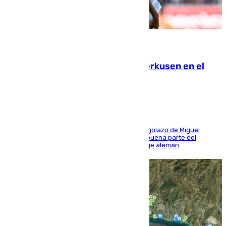
08.08.2026
El Sevilla se desinfla ante el Leverkusen en el
último ensayo (1-2)
El conjunto de Luis García se adelantó con un golazo de Miguel
Sierra y ofreció buenas sensaciones durante buena parte del
encuentro, pero acabó cediendo ante el empuje alemán