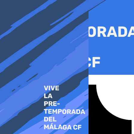
Ir
al
contenido
Tiktok