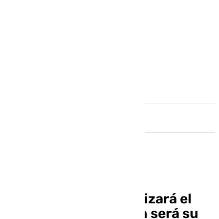
Andalucía
Ángel Sarmiento realizará el
cartel y Manolo Barón será su