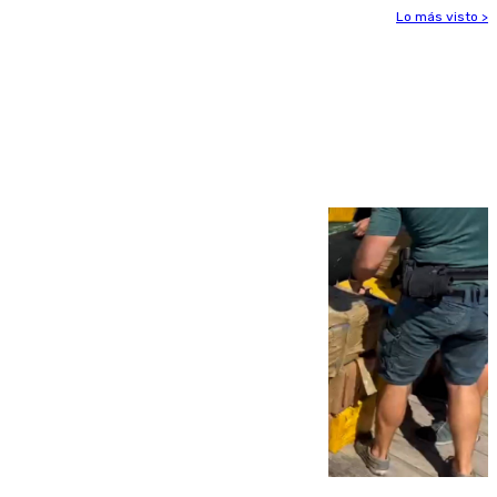
Lo más visto >
Más noticias
Ver más >