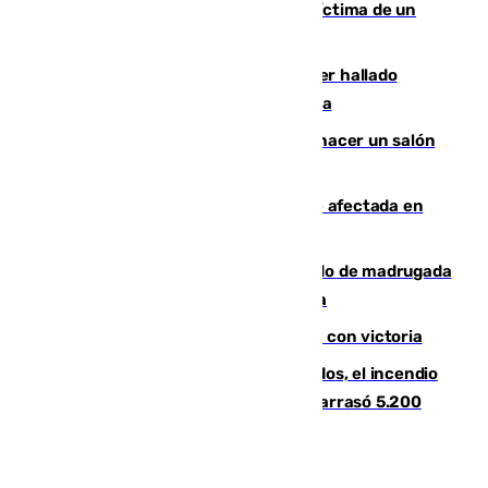
El tenista checho Lehecka, nueva víctima de un
Rafa Jódar que está siendo imparable
Muere un hombre de 58 años tras ser hallado
inconsciente en una piscina en Cómpeta
Un tribunal federal impide a Trump hacer un salón
de baile en la Casa Blanca
Incendios de Castellón: la superficie afectada en
Tírig roza las 400 hectáreas
Muere un peatón tras ser atropellado de madrugada
en la carretera A-7 a su paso por Málaga
El Granada cierra su puesta a punto con victoria
Un mes de la tragedia de Los Gallardos, el incendio
que acabó con la vida de 14 personas y arrasó 5.200
hectáreas