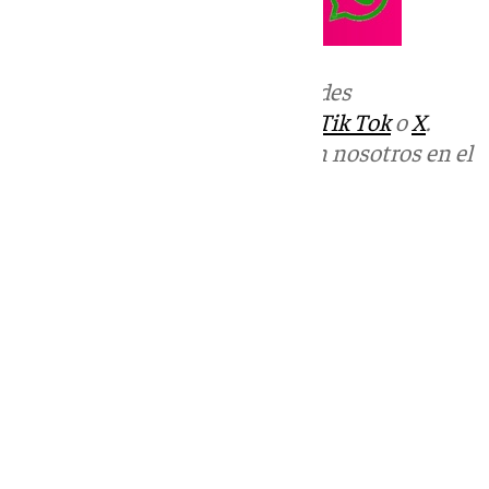
Más noticias de
101TV
en las redes
sociales:
Instagram
,
Facebook
,
Tik Tok
o
X
.
Puedes ponerte en contacto con nosotros en el
correo
informativos@101tv.es
Tags:
Últimas noticias