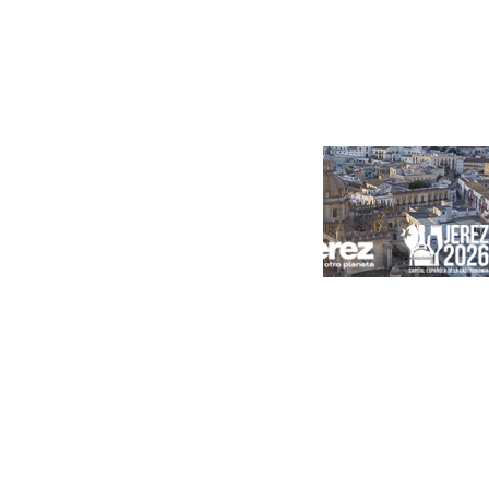
Portada
Andalucía
Sevilla
Málaga
Granada