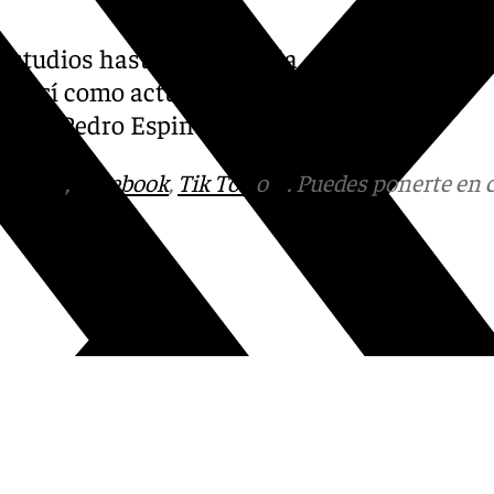
 estudios hasta cuarto de la
n, así como actualmente está
tituto Pedro Espinosa.
tagram
,
Facebook
,
Tik Tok
o
X
. Puedes ponerte en 