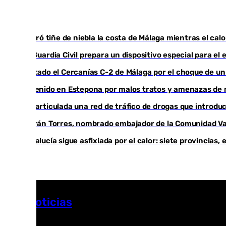
El taró tiñe de niebla la costa de Málaga mientras el cal
La Guardia Civil prepara un dispositivo especial para e
Cortado el Cercanías C-2 de Málaga por el choque de un
Detenido en Estepona por malos tratos y amenazas de mu
Desarticulada una red de tráfico de drogas que introduc
Ferrán Torres, nombrado embajador de la Comunidad Val
Andalucía sigue asfixiada por el calor: siete provincias
Más noticias
Ver más >