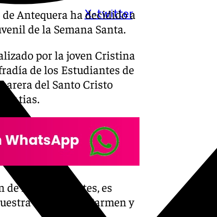
» de Antequera ha decidido a
X-twitter
uvenil de la Semana Santa.
ealizado por la joven Cristina
radía de los Estudiantes de
marera del Santo Cristo
e y tias.
n de los Estudiantes, es
 Nuestra Señora del Carmen y