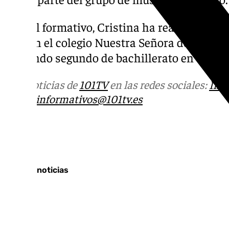
A nivel formativo, Cristina ha realizado sus
ESO en el colegio Nuestra Señora del Carme
cursando segundo de bachillerato en el Ins
Más noticias de
101TV
en las redes sociales:
Ins
correo
informativos@101tv.es
Tags:
Últimas noticias