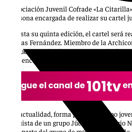
La Asociación Juvenil Cofrade «La Citarilla
la persona encargada de realizar su cartel j
Para esta su quinta edición, el cartel será r
Tovarias Fernández. Miembro de la Archicof
Antequera, su abuela Puri Campos fue la ca
Verde, encargo que ahora desarrolla su madr
En la actualidad, forma parte del grupo jove
catequista de un grupo Júcar en el colegio
forma parte del grupo de música Tibi Credo.