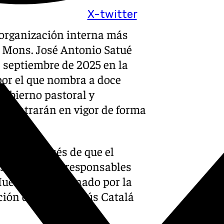
X-twitter
organización interna más
. Mons. José Antonio Satué
e septiembre de 2025 en la
por el que nombra a doce
gobierno pastoral y
s entrarán en vigor de forma
ato y después de que el
 sacerdotes y responsables
uerto fue designado por la
ución de Mons. Jesús Catalá