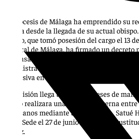
La Diócesis de Málaga ha emprendido su re
amplia desde la llegada de su actual obispo
Huerto, que tomó posesión del cargo el 13 d
Catedral de Málaga, ha firmado un decreto 
responsables en los principales puestos de 
administración diocesana. Los nuevos cargo
progresiva en las próximas semanas.
La decisión llega tras nueve meses de mand
obispo realizara una consulta interna entre
diocesanos mediante una encuesta. Satué H
Santa Sede el 27 de junio de 2025 en sustit
Ibáñez.