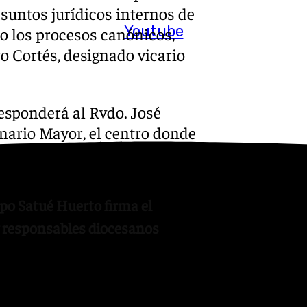
asuntos jurídicos internos de
Youtube
o los procesos canónicos,
 Cortés, designado vicario
esponderá al Rvdo. José
nario Mayor, el centro donde
po Satué Huerto firma el
y responsables diocesanos
estinado a la atención de
endrá como nuevo delegado