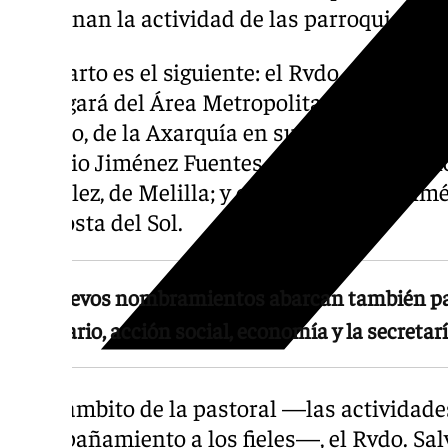
coordinan la actividad de las parroquias y
El reparto es el siguiente: el Rvdo. Miguel 
encargará del Área Metropolitana de Málaga
Palomo, de la Axarquía en su vertiente interi
Antonio Jiménez Fuentes, O.SS.T., del Interio
González, de Melilla; y el Rvdo. Manuel Jim
y la Costa del Sol.
Los nuevos nombramientos abarcan también past
seminario, acción social, economía y la secretar
En el ámbito de la pastoral —las actividades
acompañamiento a los fieles—, el Rvdo. Sal