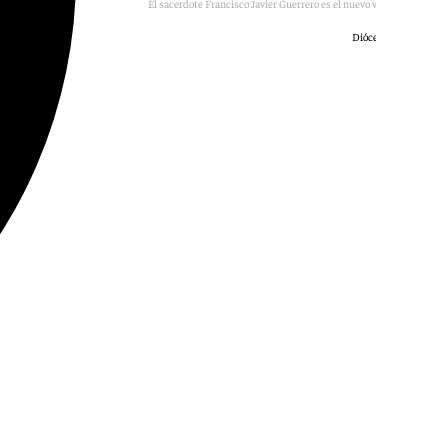
El sacerdote Francisco Javier Guerrero es el nuevo vicario general.
Diócesis de Málaga