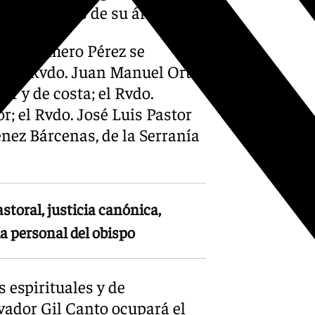
 comunidades de su área.
Ángel Gamero Pérez se
; el Rvdo. Juan Manuel Ortiz
or y de costa; el Rvdo.
r; el Rvdo. José Luis Pastor
énez Bárcenas, de la Serranía
oral, justicia canónica,
ía personal del obispo
 espirituales y de
vador Gil Canto ocupará el