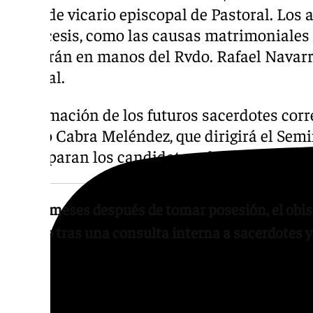
cargo de vicario episcopal de Pastoral. Los 
la diócesis, como las causas matrimoniales 
quedarán en manos del Rvdo. Rafael Navarro
Judicial.
La formación de los futuros sacerdotes corr
Emilio Cabra Meléndez, que dirigirá el Semi
se preparan los candidatos al sacerdocio.
Nueve meses después de tomar posesión, el obis
decreto tras una consulta interna a sacerdotes 
Cáritas Málaga, el organismo de la Iglesia d
personas en situación de vulnerabilidad, t