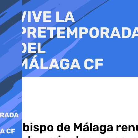
Ir
al
contenido
El obispo de Málaga ren