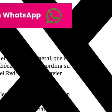
l de vicario general, que es
diócesis y quien coordina su
el Rvdo. Francisco Javier
ales asumirán la supervisión
gos actúan como
emarcación geográfica y