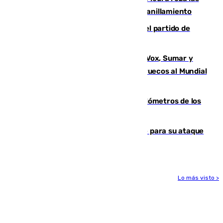
30.000 parejas de flamencos antes del anillamiento
Sigue en directo la retransmisión del partido de
pretemporada Málaga-Al-Arabi
La crisis migratoria de Ceuta une a Vox, Sumar y
Podemos contra la candidatura de Marruecos al Mundial
2030
Diputación limpia de residuos 170 kilómetros de los
principales caminos del Rocío en Sevilla
El Real Madrid ficha a Yan Diomande para su ataque
por 125 millones
Lo más visto >
Más noticias