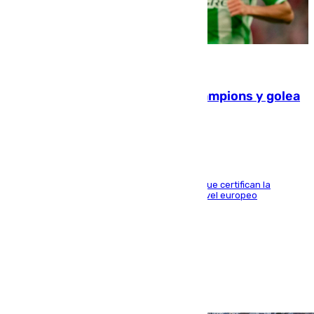
06.08.2026
El Betis supera el examen de Champions y golea
al Arsenal en Dublín (1-3)
Riquelme, Deossa y Fornals firman los tantos que certifican la
superioridad bética ante un rival de máximo nivel europeo