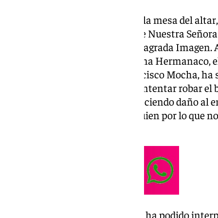
De esta forma, un broche sobre la mesa del altar,
observar a la Sagrada Imagen de Nuestra Señora
ciertos rotos en el encaje de la Sagrada Imagen. 
en Onda Cero y nuestro programa Hermanaco, e
corporación cofrade, Juan Francisco Mocha, ha 
hipótesis pareciera ser que «al intentar robar e
fácil de sustraer, terminaron haciendo daño al e
escucharía algún sonido de alguien por lo que no
cabo el robo».
De este modo, la hermandad no ha podido inter