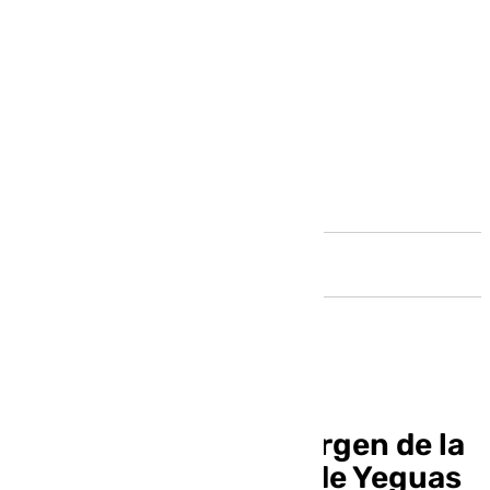
Andalucía
Intentan robar a la Virgen de la
Esperanza de Sierra de Yeguas