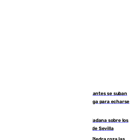
Un cartel intenta evitar que los visitantes se suban
encima de los leones del Puerto de Málaga para echarse
una foto
PSOE y Vox critican la consulta ciudadana sobre los
toldos que ha lanzado el Ayuntamiento de Sevilla
La laguna malagueña de Fuente de Piedra roza las