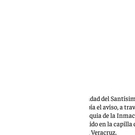
Antonio J. Palomo
miércoles, 8 enero 2025, 15:49
Compartir:
El pasado 5 de enero, la Hermandad del Santísim
Santísima de la Esperanza recibía el aviso, a trav
un feligrés que, visitaba la parroquia de la Inm
de que algo extraño había sucedido en la capilla
Titulares de la Hermandad de la Veracruz.