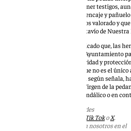
existido robo en sí y tampoco tener testigos, a
intento, se ha dañado parte del encaje y pañuelo
Imagen; ajuar que, aún no hemos valorado y que
tiempo que formaba parte del atavío de Nuestra
Tras este suceso, Mocha ha indicado que, las 
reunión con el párroco y con el Ayuntamiento pa
medidas que aumenten la seguridad y protección 
templo. Además, ha señalado que no es el único 
últimamente en la zona, ya que, según señala, 
le quitaron una medalla a una Virgen de la peda
no descartan que «fuera acto vandálico o en contr
Más noticias de
101TV
en las redes
sociales:
Instagram
,
Facebook
,
Tik Tok
o
X
.
Puedes ponerte en contacto con nosotros en el