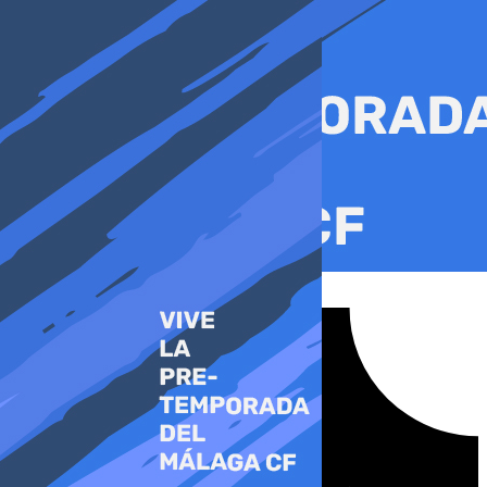
Ir
al
contenido
Tiktok