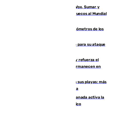
La crisis migratoria de Ceuta une a Vox, Sumar y
Podemos contra la candidatura de Marruecos al Mundial
2030
Diputación limpia de residuos 170 kilómetros de los
principales caminos del Rocío en Sevilla
El Real Madrid ficha a Yan Diomande para su ataque
por 125 millones
El Gobierno instala duchas y baños y refuerza el
CETI para los miles de migrantes que permanecen en
Ceuta
Málaga corta la venta ambulante en sus playas: más
de 180 multas de la Policía por este tema
Un incendio junto a la autovía en Granada activa la
fase operativa 1 y obliga a cortar el tráfico