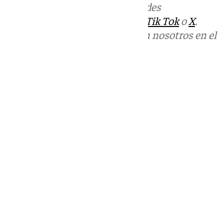
Más noticias de
101TV
en las redes
sociales:
Instagram
,
Facebook
,
Tik Tok
o
X
.
Puedes ponerte en contacto con nosotros en el
correo
informativos@101tv.es
Tags:
Agrupación de Cofradías de Málaga
Últimas noticias