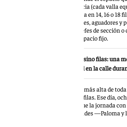
usando las vallas como referencia (cada valla equ
que según su tamaño se clasifica en 14, 16 o 18 fi
y equipo: mayordomos, capataces, aguadores y p
movimiento constante, como jefes de sección o 
contabilizan al no ocupar un espacio fijo.
El método no cuenta personas, sino filas: una m
real que ocupa cada hermandad en la calle durant
El Jueves Santo registró la cifra más alta de to
hermandad: Mena alcanzó 464 filas. Ese día, oc
2.061 filas. El Miércoles Santo fue la jornada co
2.168 filas entre siete hermandades —Paloma y 
400 cada una—.