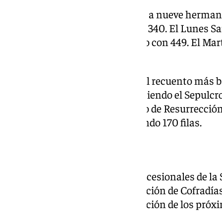
El Domingo de Ramos congregó a nueve hermandad
con La Pollinica a la cabeza con 340. El Lunes Sa
cofradías, destacando el Cautivo con 449. El Mar
el Rocío liderando con 442.
El Viernes Santo fue el día con el recuento más b
filas entre siete hermandades, siendo el Sepulc
Semana Santa cerró el Domingo de Resurrección
hermandad en la calle, registrando 170 filas.
11.429 filas en total
En conjunto, los 44 cortejos procesionales de 
sumaron 11.429 filas. La Agrupación de Cofradía
servirán para afinar la planificación de los próx