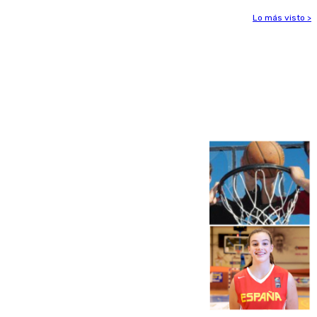
Lo más visto >
Más noticias
Ver más >