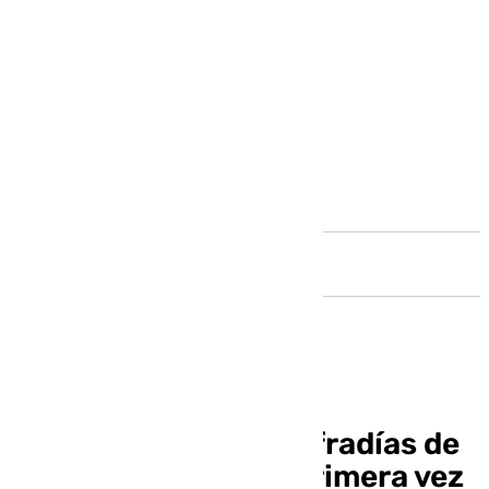
Andalucía
La Agrupación de Cofradías de
Málaga publica por primera vez