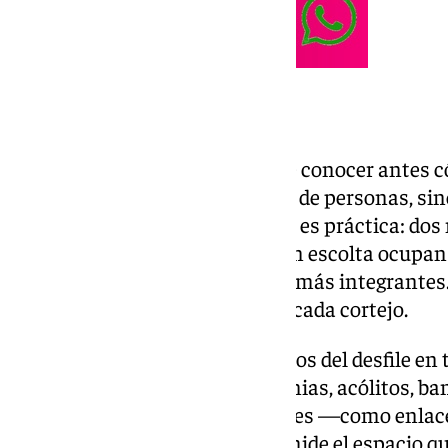
Nazarenos en filas
Para entender los datos hay que conocer antes 
conteo. No se cuenta el número de personas, sino
hermandad al desfilar. La razón es práctica: dos
portadores de un estandarte con escolta ocupan 
aunque el segundo grupo tenga más integrantes.
más real del espacio que ocupa cada cortejo.
El sistema clasifica los elementos del desfile en
estáticos —nazarenos de insignias, acólitos, b
se cuentan fila a fila. Los grupales —como enl
tienen una formación fija y se mide el espacio q