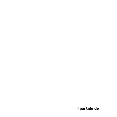
Sigue en directo la retransmisión del partido de
pretemporada Málaga-Al-Arabi