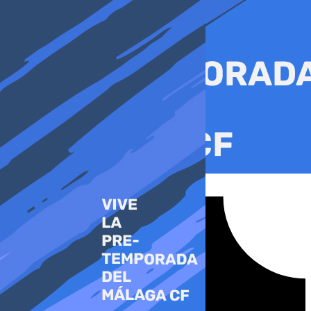
Ir
al
contenido
Tiktok