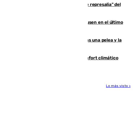
Italia responde ante las "medidas de represalia" del
Gobierno de Sánchez
El Sevilla se desinfla ante el Leverkusen en el último
ensayo (1-2)
Tensión en la prisión de Alhaurín tras una pelea y la
incautación de un punzón
Málaga contabiliza 148 zonas de confort climático
para enfrentar las altas temperaturas
Lo más visto >
Más noticias
Ver más >