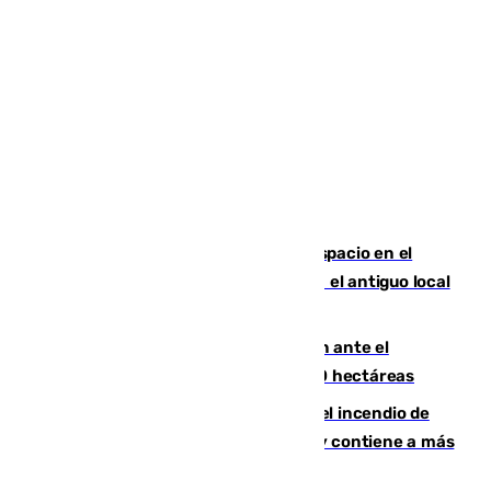
Las marca internacionales ganan espacio en el
Centro de Málaga: La Tagliatella abre en el antiguo local
de Vox Sports Bar
Moreno pide extremar la precaución ante el
incendio de Niebla, que supera las 4.000 hectáreas
340 personas más desalojadas por el incendio de
Niebla, que mantiene a 410 evacuadas y contiene a más
de 500 efectivos trabajando