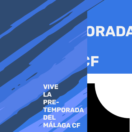
Ir
al
contenido
Tiktok