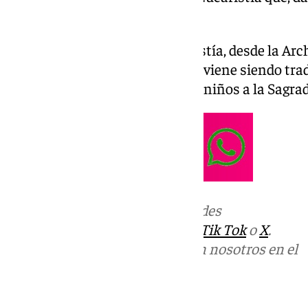
en la iglesia de San Francisco.
Tras la celebración de la Eucaristía, desde la Ar
Antequera informan que, como viene siendo trad
tendrá lugar la presentación de niños a la Sagr
Más noticias de
101TV
en las redes
sociales:
Instagram
,
Facebook
,
Tik Tok
o
X
.
Puedes ponerte en contacto con nosotros en el
correo
informativos@101tv.es