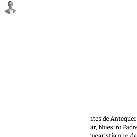
Antonio J. Palomo
martes, 7 enero 2025, 15:49
Compartir:
La Archicofradía de los Estudiantes de Antequera
la festividad de su Sagrado Titular, Nuestro Pad
Será con una celebración de la Eucaristía que, d