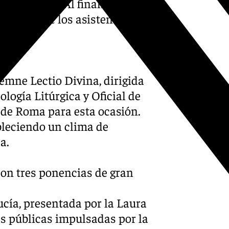
s titulares. Al finalizar, un
lazos entre los asistentes en
emne Lectio Divina, dirigida
ología Litúrgica y Oficial de
sde Roma para esta ocasión.
bleciendo un clima de
a.
on tres ponencias de gran
ucía, presentada por la Laura
as públicas impulsadas por la