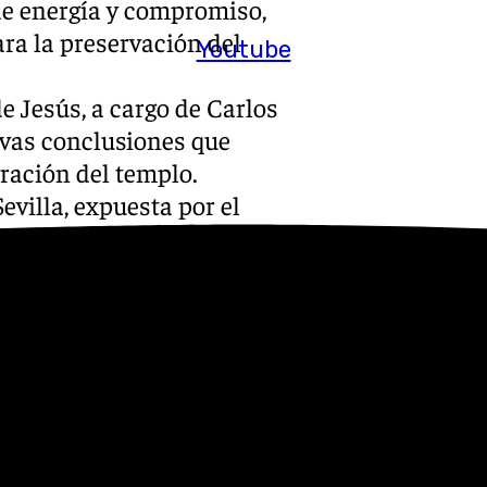
de energía y compromiso,
ara la preservación del
Youtube
e Jesús, a cargo de Carlos
evas conclusiones que
ración del templo.
evilla, expuesta por el
ordó las particularidades de
ndo un análisis riguroso y
tante de la Hermandad del
aspectos jurídicos de las
n una mesa redonda que