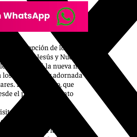
con la recepción de los
ce Nombre de Jesús y Nuestra
lo, se presentó la nueva mesa
 los del recinto y adornada
lares. Este elemento, que
 desde el primer momento
sita guiada a cargo de
 exposición meticulosa y
tes conocieron la historia