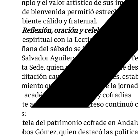
del templo y el valor artístico de sus imágene
ágape de bienvenida permitió estrechar los 
un ambiente cálido y fraternal.
Día 2: Reflexión, oración y celebración
Inicio espiritual con la Lectio Divina
La mañana del sábado se inició con una sol
por el Salvador Aguilera López, Doctor en Te
la Santa Sede, quien viajó expresamente de
Su meditación cautivó a los presentes, esta
recogimiento que marcó el tono de la jornad
Sesión académica: Patrimonio y cofradías
La parte académica del congreso continuó c
interés:
1.La tutela del patrimonio cofrade en Andal
Villalobos Gómez, quien destacó las polític