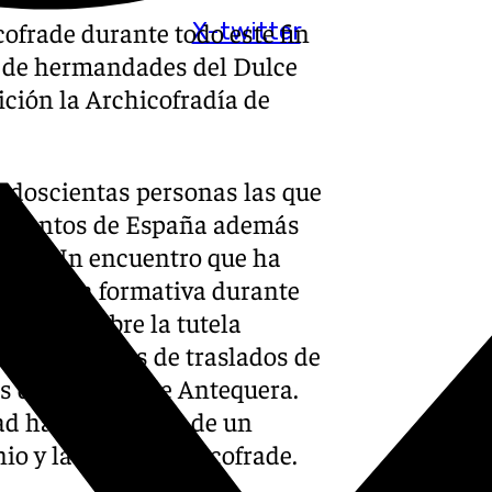
ofrade durante todo este fin
X-twitter
 de hermandades del Dulce
ición la Archicofradía de
s doscientas personas las que
es puntos de España además
ante. Un encuentro que ha
a jornada formativa durante
encias sobre la tutela
obre los casos de traslados de
de Sevilla y de Antequera.
ad ha sido testigo de un
io y la fraternidad cofrade.