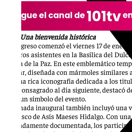
Día 1: Una bienvenida histórica
El congreso comenzó el viernes 17 de enero 
primeros asistentes en la Basílica del Dul
Señora de la Paz. En este emblemático temp
de altar, diseñada con mármoles similares a
con una rica iconografía dedicada a los titu
sería consagrado al día siguiente, destacó
como un símbolo del evento.
La jornada inaugural también incluyó una vi
Francisco de Asís Maeses Hidalgo. Con una
profundamente documentada, los participan