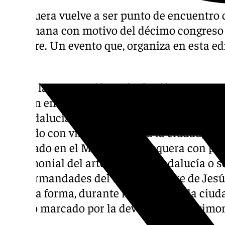
Antequera vuelve a ser punto de encuentro c
de semana con motivo del décimo congreso
Nombre. Un evento que, organiza en esta ed
Abajo.
Desde la corporación cofrade cifran en una
acuden en general llegados desde diferent
de Andalucía como Albacete, Murcia o Alic
contado con visitas guiadas a la ciudad, un
el sábado en el Museo de Antequera con pon
patrimonial del arte sacro en Andalucía o s
las hermandades del Dulce Nombre de Jesús 
De esta forma, durante los tres días, la ciud
evento marcado por la devoción, el patrimon