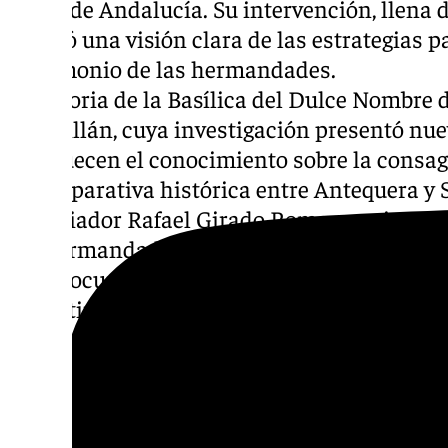
Junta de Andalucía. Su intervención, llena 
ofreció una visión clara de las estrategias p
patrimonio de las hermandades.
2.Historia de la Basílica del Dulce Nombre d
Sanmillán, cuya investigación presentó nu
enriquecen el conocimiento sobre la consag
3.Comparativa histórica entre Antequera y S
historiador Rafael Girado Romero, quien ab
las hermandades en ambas ciudades, ofrecie
muy documentado.
Por último, Francisco Domínguez, represen
Dulce Nombre de Jerez, reflexionó sobre los 
cofradías, generando un animado debate e
reunió a ocho destacados ponentes.
Actos vespertinos: Devoción y solemnidad