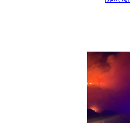
Lo más visto >
Más noticias
Ver más >