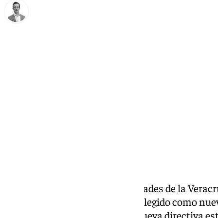
Antonio J. Palomo
viernes, 31 enero 2025, 11:03
Compartir:
La Confraternidad de Hermandades de la Veracru
tan sólo unos días, resultando elegido como nu
Torres. Acompañándole en la nueva directiva es