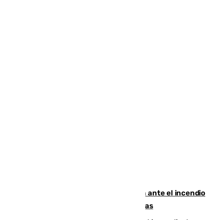
Moreno pide extremar la precaución ante el incendio
de Niebla, que supera las 4.000 hectáreas