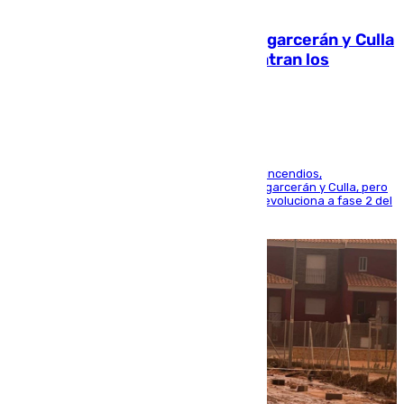
08.08.2026
Incendios de Castellón: Sierra Engarcerán y Culla
evolucionan positivamente y centran los
esfuerzos en Tírig
La UME se suma al operativo de control de los incendios,
progresando adecuadamente los de Sierra Engarcerán y Culla, pero
centrando todo el empeño en el de Culla, que evoluciona a fase 2 del
PEIF