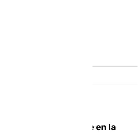
Andalucía
La comarca, presente en la
nueva directiva de la