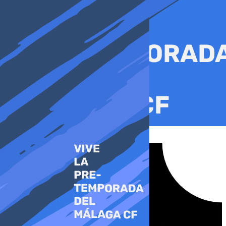
Ir
al
contenido
Tiktok