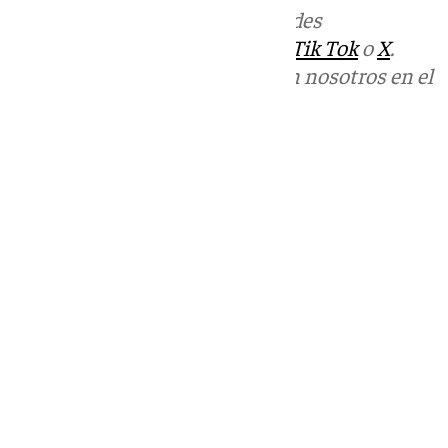
Más noticias de
101TV
en las redes
sociales:
Instagram
,
Facebook
,
Tik Tok
o
X
.
Puedes ponerte en contacto con nosotros en el
correo
informativos@101tv.es
Tags:
Últimas noticias