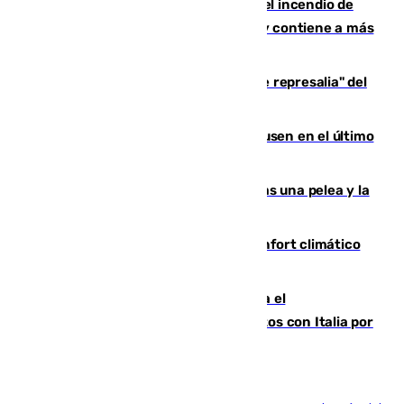
340 personas más desalojadas por el incendio de
Niebla, que mantiene a 410 evacuadas y contiene a más
de 500 efectivos trabajando
Italia responde ante las "medidas de represalia" del
Gobierno de Sánchez
El Sevilla se desinfla ante el Leverkusen en el último
ensayo (1-2)
Tensión en la prisión de Alhaurín tras una pelea y la
incautación de un punzón
Málaga contabiliza 148 zonas de confort climático
para enfrentar las altas temperaturas
Marlaska notifica a la Unión Europea el
restablecimiento de controles fronterizos con Italia por
vía aérea y marítima