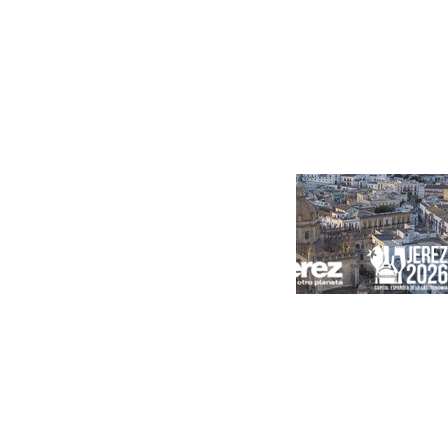
concentración de personas
Portada
Andalucía
Sevilla
Málaga