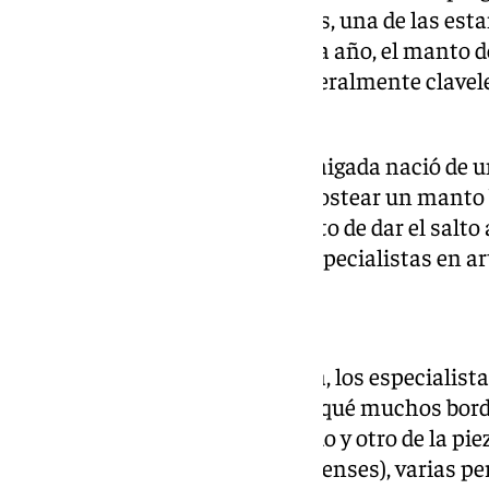
flores de la Cofradía de las Penas, una de las es
Semana Santa malagueña. Cada año, el manto de
miles de flores naturales —generalmente clave
estructura de malla metálica.
Lo que hoy es una tradición arraigada nació de un
recursos en la posguerra para costear un manto 
planteó si ha llegado el momento de dar el salto a
asunto que divide a devotos y especialistas en ar
La huella de cada bordador
En la última parte del programa, los especialista
Santa Conserva explicaron por qué muchos bor
diferencias visibles entre un lado y otro de la pie
talleres históricos (Padilla, Filipenses), varias 