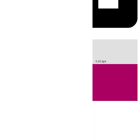
HOY
|
Sucesos
Incendios
Fútbol
Crisis Migratoria en Ceuta
LaLiga
Andalucía