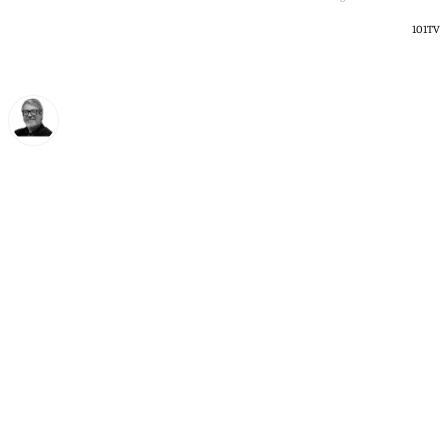
101TV
Francisco Marmolejo
jueves, 14 mayo 2026, 11:48
Compartir: