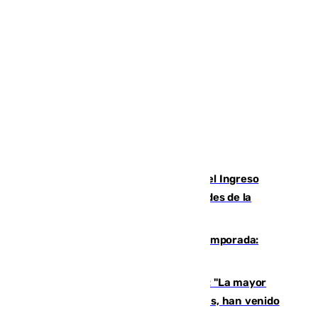
Cádiz aumenta un 15% en el cobro del Ingreso
Mínimo Vital junto a otras particularidades de la
provincia
La 'delicatessen' de Isco en la pretemporada:
pisadita y cañito ante el Bournemouth
Un testimonio del colapso en Ceuta: "La mayor
parte de los que han venido son víctimas, han venido