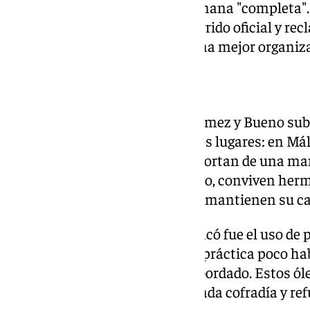
participantes calificaron de semana "completa". 
apuntaron a la gestión del recorrido oficial y 
los recuentos de nazarenos y una mejor organiza
Lo que hace única a Málaga
En el terreno estético, Nieto, Gómez y Bueno sub
sello difícil de encontrar en otros lugares: en M
de dimensiones colosales y se portan de una ma
otras ciudades. Al mismo tiempo, conviven herm
otras más innovadoras, y todas mantienen su ca
Otro rasgo genuino que se destacó fue el uso de p
estandartes de nazarenos, una práctica poco hab
otras provincias predomina el bordado. Estos óle
representan a los titulares de cada cofradía y re