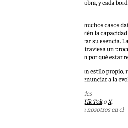
simultáneamente en la misma obra, y cada bord
tensión de hilo.
Restaurar estas piezas, que en muchos casos data
exige no solo técnica, sino también la capacidad 
devolverles el esplendor sin borrar su esencia. L
la estética cofrade malagueña atraviesa un proc
innovación y tradición no tienen por qué estar r
El reto es seguir construyendo un estilo propio, r
imitación de otros modelos ni renunciar a la evo
Más noticias de
101TV
en las redes
sociales:
Instagram
,
Facebook
,
Tik Tok
o
X
.
Puedes ponerte en contacto con nosotros en el
correo
informativos@101tv.es