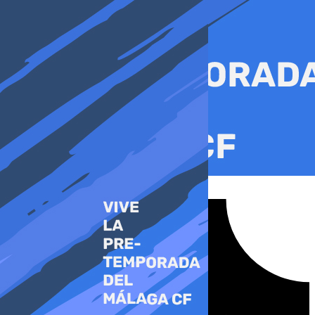
Ir
al
contenido
Tiktok