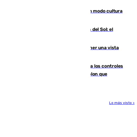
engañados"
Torrenueva Costa pone el verano en modo cultura
con actividades para todos los públicos
Este es el palmarés del Trofeo Costa del Sol: el
Málaga lidera la tabla con 12 triunfos
Estos son los mejores sitios para tener una vista
privilegiada del eclipse en Andalucía
La Junta da explicaciones y refuerza los controles
tras los falsos positivos de cáncer de colon que
afectaron a 400 malagueños
Lo más visto >
Más noticias
Ver más >