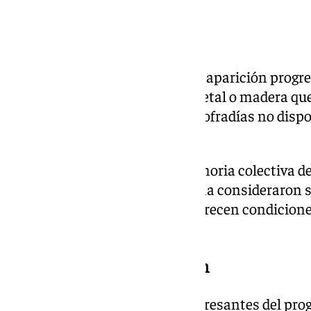
diferenciador.
El fin de los tinglados
El debate abordó también la desaparición progre
estructuras provisionales de metal o madera que 
guardar los tronos cuando las cofradías no disp
suficientemente amplio.
Aunque forman parte de la memoria colectiva d
invitados a la mesa del programa consideraron 
las nuevas casas hermandad ofrecen condicion
conservación del patrimonio.
El manto de flores, a examen
Uno de los momentos más interesantes del prog