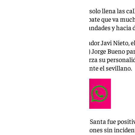
La Semana Santa de Málaga no solo llena las cal
También reabre cada año un debate que va mucho 
la identidad visual de sus hermandades y hacia 
Guion, reunió al vestidor y bordador Javi Nieto, 
cofrade de la Columna (Gitanos) Jorge Bueno par
tradición que reivindica con fuerza su personali
modelos andaluces, especialmente el sevillano.
El balance de la última Semana Santa fue posit
pudieron completar sus procesiones sin incident