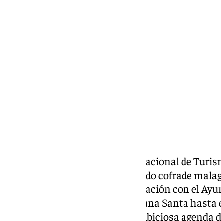
Francisco Marmolejo
jueves, 23 enero 2025, 19:29
Compartir:
La 45ª edición de la Feria Internacional de Turis
la destacada presencia del mundo cofrade mala
Cofradías de Málaga, en colaboración con el Ayu
llevado la promoción de la Semana Santa hasta 
donde se ha presentado una ambiciosa agenda de