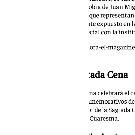
Semana Santa de Málaga 2025, obra de Juan Mi
técnicas mixtas y simbolismos que representan l
ciudad. El cartel está actualmente expuesto en 
gracias a una colaboración especial con la insti
https://www.101tv.es/llego-la-hora-el-magazine
de-enero-especial-fitur-2025/
Centenario de la Sagrada Cena
La Hermandad de la Sagrada Cena celebrará el c
procesional. Entre los actos conmemorativos des
presidido por la imagen del Señor de la Sagrada 
el 7 de marzo, primer viernes de Cuaresma.