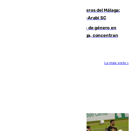
hasta peligroso”
Ya se han estrenado los tres delanteros del Málaga:
Eneko Jauregui, bigoleador contra el Al-Arabi SC
35 mujeres asesinadas por violencia de género en
España en este 2026: Andalucía y Málaga, concentran
el foco de la tragedia
Lo más visto >
Más noticias
Ver más >