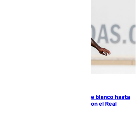
06.08.2026
Vinícius Júnior seguirá vestido de blanco hasta
2032 tras cerrar su renovación con el Real
Madrid