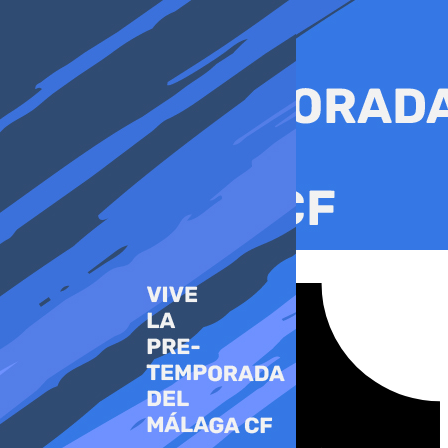
Ir
al
contenido
Tiktok