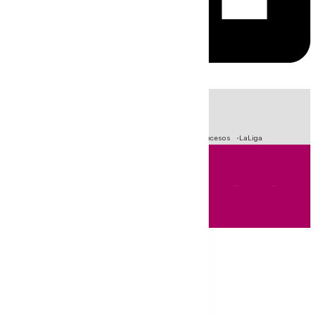
HOY
|
Fútbol
Primera División
Crisis Migratoria en Ceuta
Sucesos
LaLiga
Andalucía