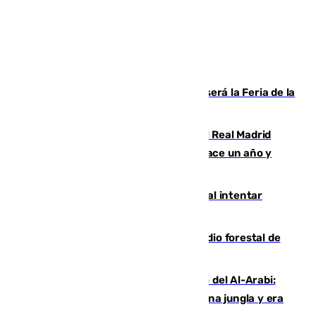
Talleres, escape room y música: así será la Feria de la
Juventud Cofrade de Málaga
El fichaje más caro de la historia del Real Madrid
costaba 105 millones de euros menos hace un año y
jugaba en Leganés
Ceuta suma 82 fallecidos en el mar al intentar
cruzar la frontera española
Huelva eleva a emergencia el incendio forestal de
Niebla
Juanfran Funes, sobre el duro juego del Al-Arabi:
“Por momentos nos hemos metido en una jungla y era