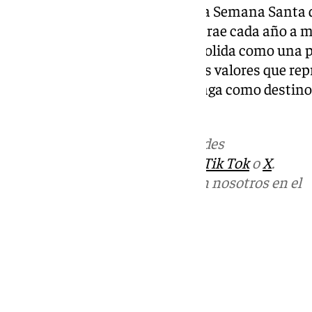
José Carlos Garín subrayó que la Semana Santa 
abierta, segura y cercana, que atrae cada año a m
internacionales. FITUR se consolida como una p
promocionar esta tradición y los valores que rep
fortaleciendo la imagen de Málaga como destino c
referencia.
Más noticias de
101TV
en las redes
sociales:
Instagram
,
Facebook
,
Tik Tok
o
X
.
Puedes ponerte en contacto con nosotros en el
correo
informativos@101tv.es
Tags:
Últimas noticias